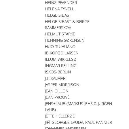
HEINZ PFAENDER
HELENA TYNELL
HELGE SIBAST
HELGE SIBAST & BØRGE
RAMMERSKOV
HELMUT STARKE
HENNING SØRENSEN
HUO-TU HUANG
IB KOFOD LARSEN
ILLUM WIKKELSØ
INGMAR RELLING
ISKOS-BERLIN
J.T. KALMAR
JASPER MORRISON
JEAN GILLON
JEAN PROUVÉ
JEHS+LAUB (MARKUS JEHS & JÜRGEN
LAUB)
JETTE HELLERØE
JIŘÍ GEORGES LAUDA, PAUL PANNIER
JOHANNES ANDERSEN