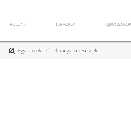
RÓLUNK
TERMÉKEK
ÚJDONSÁGO
Egy termék se felelt meg a keresésnek.