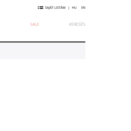
SAJÁT LISTÁM
|
HU
EN
K
SALE
KERESÉS