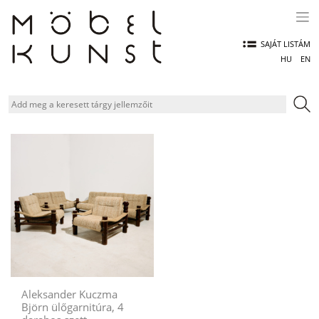
Skip
to
content
SAJÁT LISTÁM
HU
EN
Aleksander Kuczma
Björn ülőgarnitúra, 4