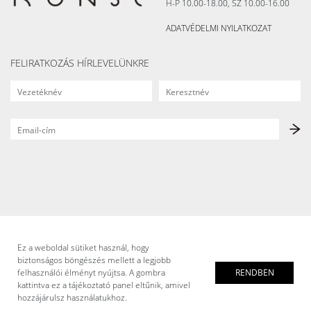
H-P 10.00-18.00, SZ 10.00-16.00
ADATVÉDELMI NYILATKOZAT
FELIRATKOZÁS HÍRLEVELÜNKRE
Ez a weboldal sütiket használ, hogy
biztonságos böngészés mellett a legjobb
felhasználói élményt nyújtsa. A gombra
RENDBEN
kattintva ez a tájékoztató panel eltűnik, amivel
hozzájárulsz használatukhoz.