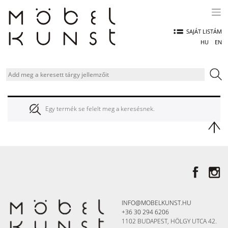
Skip
to
content
SAJÁT LISTÁM
HU
EN
Egy termék se felelt meg a keresésnek.
INFO@MOBELKUNST.HU
+36 30 294 6206
1102 BUDAPEST, HÖLGY UTCA 42.