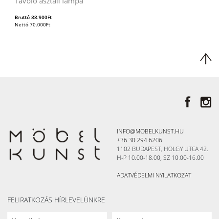
Tavolo asztali lámpa
Bruttó
88.900
Ft
Nettó
70.000
Ft
INFO@MOBELKUNST.HU
+36 30 294 6206
1102 BUDAPEST, HÖLGY UTCA 42.
H-P 10.00-18.00, SZ 10.00-16.00
ADATVÉDELMI NYILATKOZAT
FELIRATKOZÁS HÍRLEVELÜNKRE