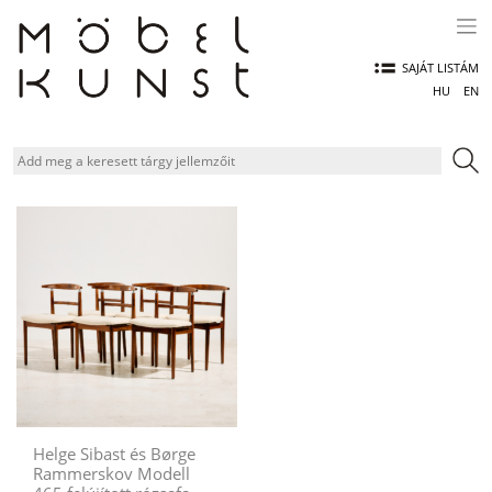
Skip
to
content
SAJÁT LISTÁM
HU
EN
Helge Sibast és Børge
Rammerskov Modell