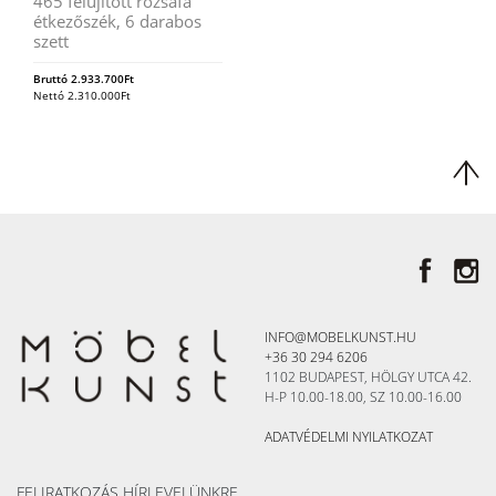
465 felújított rózsafa
étkezőszék, 6 darabos
szett
Bruttó
2.933.700
Ft
Nettó
2.310.000
Ft
INFO@MOBELKUNST.HU
+36 30 294 6206
1102 BUDAPEST, HÖLGY UTCA 42.
H-P 10.00-18.00, SZ 10.00-16.00
ADATVÉDELMI NYILATKOZAT
FELIRATKOZÁS HÍRLEVELÜNKRE