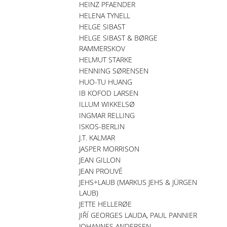
HEINZ PFAENDER
HELENA TYNELL
HELGE SIBAST
HELGE SIBAST & BØRGE
RAMMERSKOV
HELMUT STARKE
HENNING SØRENSEN
HUO-TU HUANG
IB KOFOD LARSEN
ILLUM WIKKELSØ
INGMAR RELLING
ISKOS-BERLIN
J.T. KALMAR
JASPER MORRISON
JEAN GILLON
JEAN PROUVÉ
JEHS+LAUB (MARKUS JEHS & JÜRGEN
LAUB)
JETTE HELLERØE
JIŘÍ GEORGES LAUDA, PAUL PANNIER
JOHANNES ANDERSEN