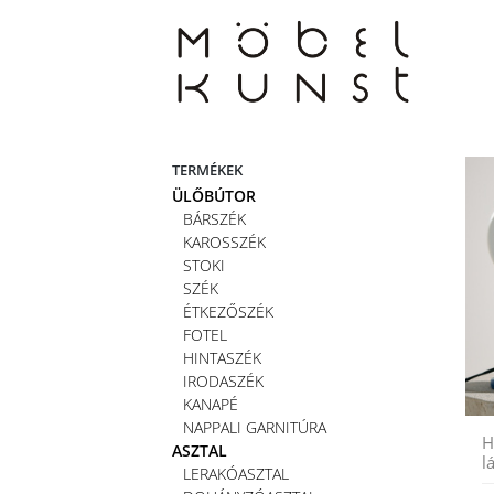
Skip
to
content
TERMÉKEK
ÜLŐBÚTOR
BÁRSZÉK
KAROSSZÉK
STOKI
SZÉK
ÉTKEZŐSZÉK
FOTEL
HINTASZÉK
IRODASZÉK
KANAPÉ
NAPPALI GARNITÚRA
H
ASZTAL
l
LERAKÓASZTAL