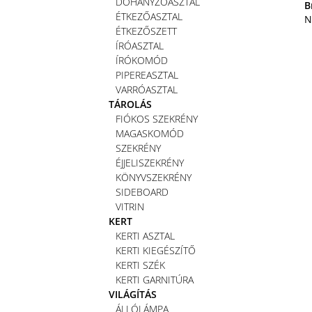
DOHÁNYZÓASZTAL
B
ÉTKEZŐASZTAL
N
ÉTKEZŐSZETT
ÍRÓASZTAL
ÍRÓKOMÓD
PIPEREASZTAL
VARRÓASZTAL
TÁROLÁS
FIÓKOS SZEKRÉNY
MAGASKOMÓD
SZEKRÉNY
ÉJJELISZEKRÉNY
KÖNYVSZEKRÉNY
SIDEBOARD
VITRIN
KERT
KERTI ASZTAL
KERTI KIEGÉSZÍTŐ
KERTI SZÉK
KERTI GARNITÚRA
VILÁGÍTÁS
ÁLLÓLÁMPA