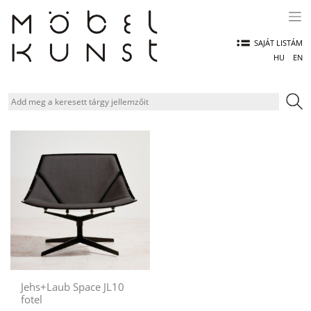
Skip
to
content
SAJÁT LISTÁM
HU
EN
Jehs+Laub Space JL10
fotel