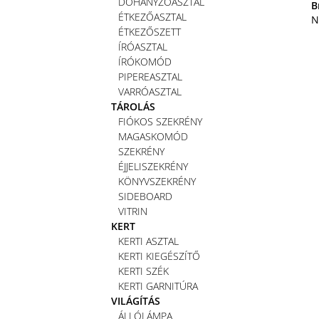
DOHÁNYZÓASZTAL
B
ÉTKEZŐASZTAL
N
ÉTKEZŐSZETT
ÍRÓASZTAL
ÍRÓKOMÓD
PIPEREASZTAL
VARRÓASZTAL
TÁROLÁS
FIÓKOS SZEKRÉNY
MAGASKOMÓD
SZEKRÉNY
ÉJJELISZEKRÉNY
KÖNYVSZEKRÉNY
SIDEBOARD
VITRIN
KERT
KERTI ASZTAL
KERTI KIEGÉSZÍTŐ
KERTI SZÉK
KERTI GARNITÚRA
VILÁGÍTÁS
ÁLLÓLÁMPA