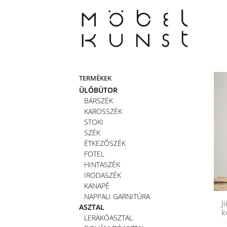
Skip
to
content
TERMÉKEK
ÜLŐBÚTOR
BÁRSZÉK
KAROSSZÉK
STOKI
SZÉK
ÉTKEZŐSZÉK
FOTEL
HINTASZÉK
IRODASZÉK
KANAPÉ
NAPPALI GARNITÚRA
J
ASZTAL
k
LERAKÓASZTAL