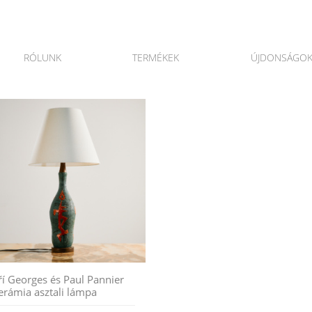
RÓLUNK
TERMÉKEK
ÚJDONSÁGO
iří Georges és Paul Pannier
erámia asztali lámpa