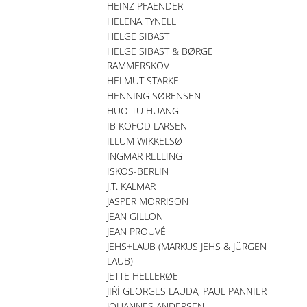
HEINZ PFAENDER
HELENA TYNELL
HELGE SIBAST
HELGE SIBAST & BØRGE
RAMMERSKOV
HELMUT STARKE
HENNING SØRENSEN
HUO-TU HUANG
IB KOFOD LARSEN
ILLUM WIKKELSØ
INGMAR RELLING
ISKOS-BERLIN
J.T. KALMAR
JASPER MORRISON
JEAN GILLON
JEAN PROUVÉ
JEHS+LAUB (MARKUS JEHS & JÜRGEN
LAUB)
JETTE HELLERØE
JIŘÍ GEORGES LAUDA, PAUL PANNIER
JOHANNES ANDERSEN