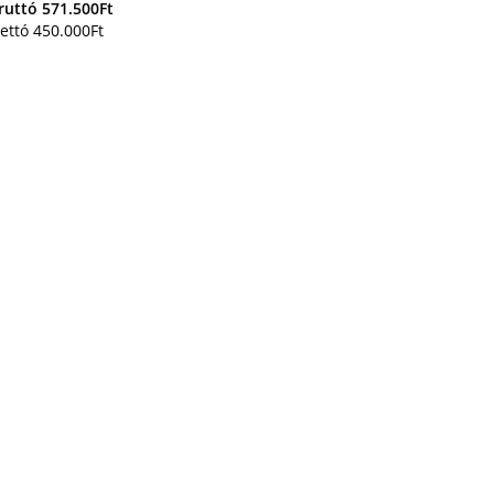
ruttó
571.500
Ft
ettó
450.000
Ft