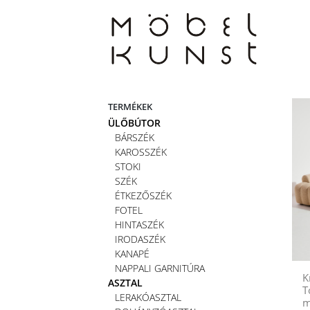
Skip
to
content
TERMÉKEK
ÜLŐBÚTOR
BÁRSZÉK
KAROSSZÉK
STOKI
SZÉK
ÉTKEZŐSZÉK
FOTEL
HINTASZÉK
IRODASZÉK
KANAPÉ
NAPPALI GARNITÚRA
K
ASZTAL
T
LERAKÓASZTAL
m