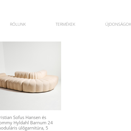
RÓLUNK
TERMÉKEK
ÚJDONSÁGO
ristian Sofus Hansen és
ommy Hyldahl Barnum 24
oduláris ülőgarnitúra, 5