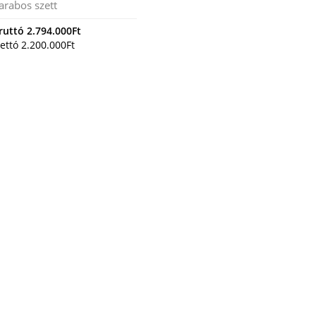
arabos szett
ruttó
2.794.000
Ft
ettó
2.200.000
Ft