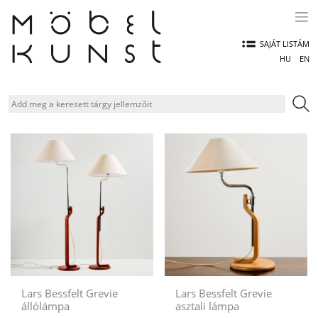
Skip
to
content
SAJÁT LISTÁM
HU
EN
Lars Bessfelt Grevie
Lars Bessfelt Grevie
állólámpa
asztali lámpa