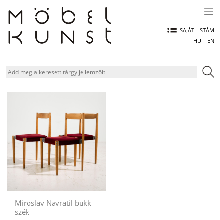
Skip
to
content
SAJÁT LISTÁM
HU
EN
Miroslav Navratil bükk
szék