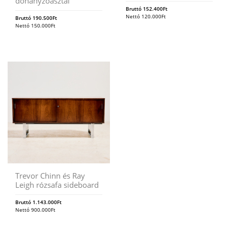
dohányzóasztal
Bruttó
152.400
Ft
Nettó
120.000
Ft
Bruttó
190.500
Ft
Nettó
150.000
Ft
Trevor Chinn és Ray
Leigh rózsafa sideboard
Bruttó
1.143.000
Ft
Nettó
900.000
Ft