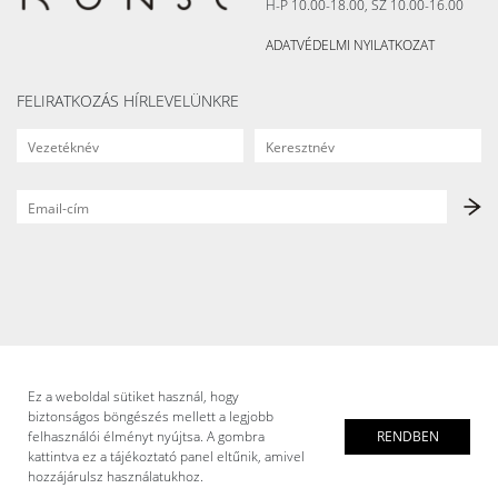
H-P 10.00-18.00, SZ 10.00-16.00
ADATVÉDELMI NYILATKOZAT
FELIRATKOZÁS HÍRLEVELÜNKRE
Ez a weboldal sütiket használ, hogy
biztonságos böngészés mellett a legjobb
felhasználói élményt nyújtsa. A gombra
RENDBEN
kattintva ez a tájékoztató panel eltűnik, amivel
hozzájárulsz használatukhoz.