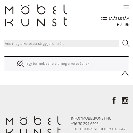
Skip
to
content
SAJÁT LISTÁM
HU
EN
Egy termék se felelt meg a keresésnek.
INFO@MOBELKUNST.HU
+36 30 294 6206
1102 BUDAPEST, HÖLGY UTCA 42.