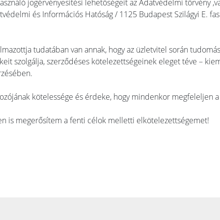
asználó jogérvényesítési lehetőségeit az Adatvédelmi törvény ,val
tvédelmi és Információs Hatóság / 1125 Budapest Szilágyi E. fas
lmazottja tudatában van annak, hogy az üzletvitel során tudomá
it szolgálja, szerződéses kötelezettségeinek eleget téve – kiemel
rzésében.
gozójának kötelessége és érdeke, hogy mindenkor megfeleljen a 
 is megerősítem a fenti célok melletti elkötelezettségemet!