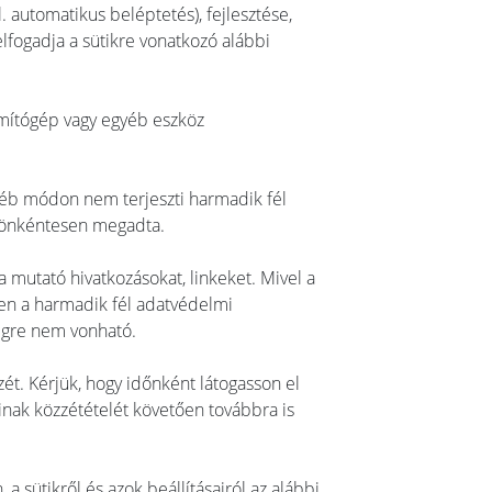
. automatikus beléptetés), fejlesztése,
lfogadja a sütikre vonatkozó alábbi
zámítógép vagy egyéb eszköz
gyéb módon nem terjeszti harmadik fél
s önkéntesen megadta.
a mutató hivatkozásokat, linkeket. Mivel a
ben a harmadik fél adatvédelmi
ségre nem vonható.
zét. Kérjük, hogy időnként látogasson el
inak közzétételét követően továbbra is
 a sütikről és azok beállításairól az alábbi