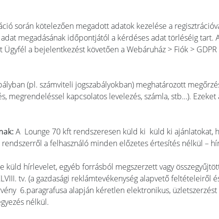
áció során kötelezően megadott adatok kezelése a regisztrációv
adat megadásának időpontjától a kérdéses adat törléséig tart. A 
trált Ügyfél a bejelentkezést követően a Webáruház > Fiók > GDP
bályban (pl. számviteli jogszabályokban) meghatározott megőrzés
 megrendeléssel kapcsolatos levelezés, számla, stb…). Ezeke
lmak:
A Lounge 70 kft rendszeresen küld ki küld ki ajánlatokat, hí
ő rendszerről a felhasználó minden előzetes értesítés nélkül – hírl
e küld hírlevelet, egyéb forrásból megszerzett vagy összegyűjtö
XLVIII. tv. (a gazdasági reklámtevékenység alapvető feltételeiről é
örvény 6.paragrafusa alapján kéretlen elektronikus, üzletszerzé
gyezés nélkül.