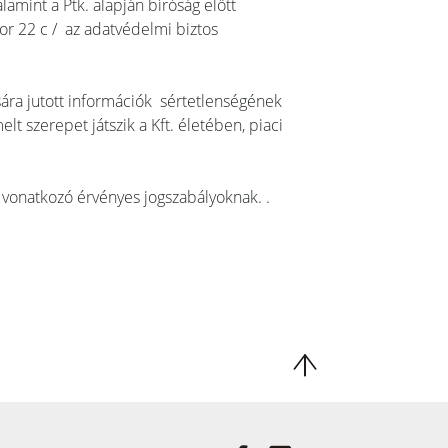
amint a Ptk. alapján bíróság előtt
or 22 c / az adatvédelmi biztos
sára jutott információk sértetlenségének
t szerepet játszik a Kft. életében, piaci
vonatkozó érvényes jogszabályoknak. .