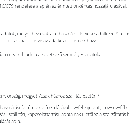
6/679 rendelete alapján az érintett önkéntes hozzájárulásával.
adatok, melyekhez csak a felhasználó illetve az adatkezelő férn
 a felhasználó illetve az adatkezelő férnek hozzá.
ően meg kell adnia a következő személyes adatokat:
zám, ország, megye) /csak házhoz szállítás esetén /
asználási feltételek elfogadásával Ügyfél kijelenti, hogy ügyfélk
i, szállítási, kapcsolattartási adatainak illetőleg a szolgáltat
lását adja.