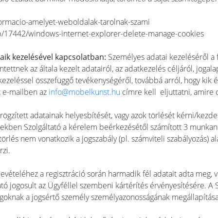
nformacio-amelyet-weboldalak-tarolnak-szami
lp/17442/windows-internet-explorer-delete-manage-cookies
taik kezelésével kapcsolatban:
Személyes adatai kezeléséről a f
tettnek az általa kezelt adatairól, az adatkezelés céljáról, jogal
tkezeléssel összefüggő tevékenységéről, továbbá arról, hogy kik
et e-mailben az
info@mobelkunst.hu
címre kell eljuttatni, amir
rögzített adatainak helyesbítését, vagy azok törlését kérni/kezd
ekben Szolgáltató a kérelem beérkezésétől számított 3 munkanap
 törlés nem vonatkozik a jogszabály (pl. számviteli szabályozás) 
zi.
evételéhez a regisztráció során harmadik fél adatait adta meg, 
tó jogosult az Ügyféllel szembeni kártérítés érvényesítésére. A 
ágoknak a jogsértő személy személyazonosságának megállapítása