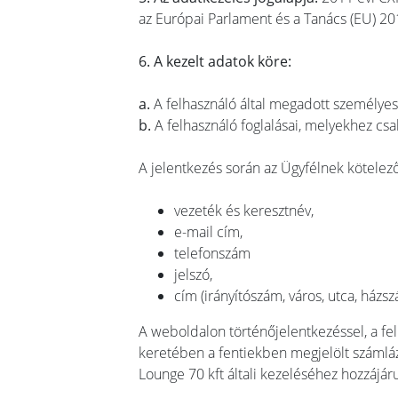
az Európai Parlament és a Tanács (EU) 201
6. A kezelt adatok köre:
a.
A felhasználó által megadott személyes 
b.
A felhasználó foglalásai, melyekhez csak
A jelentkezés során az Ügyfélnek kötelez
vezeték és keresztnév,
e-mail cím,
telefonszám
jelszó,
cím (irányítószám, város, utca, házs
A weboldalon történőjelentkezéssel, a felh
keretében a fentiekben megjelölt számlázás
Lounge 70 kft általi kezeléséhez hozzájáru