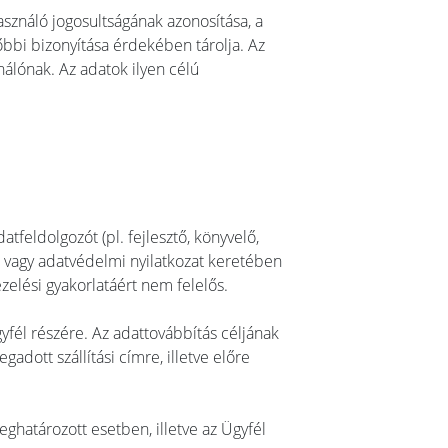
sználó jogosultságának azonosítása, a
őbbi bizonyítása érdekében tárolja. Az
nálónak. Az adatok ilyen célú
feldolgozót (pl. fejlesztő, könyvelő,
, vagy adatvédelmi nyilatkozat keretében
zelési gyakorlatáért nem felelős.
yfél részére. Az adattovábbítás céljának
gadott szállítási címre, illetve előre
ghatározott esetben, illetve az Ügyfél