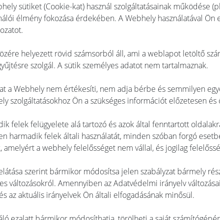
hely sütiket (Cookie-kat) használ szolgáltatásainak működése (pl
asználói élmény fokozása érdekében. A Webhely használatával Ön e
ozatot.
közére helyezett rövid számsorból áll, ami a weblapot letöltő s
yűjtésre szolgál. A sütik személyes adatot nem tartalmaznak.
datokat a Webhely nem értékesíti, nem adja bérbe és semmilyen e
mely szolgáltatásokhoz Ön a szükséges információt előzetesen é
 felek felügyelete alá tartozó és azok által fenntartott oldalakr
en harmadik felek általi használatát, minden szóban forgó eset
 amelyért a webhely felelősséget nem vállal, és jogilag felelős
belátása szerint bármikor módosítsa jelen szabályzat bármely rés
ges változásokról. Amennyiben az Adatvédelmi irányelv változása
 és az aktuális irányelvek Ön általi elfogadásának minősül.
áló ezalatt bármikor módosíthatja, törölheti a saját számítógépén,