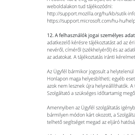
weboldalakon tud tájékozódni:
http://support.mozilla.org/hu/kb/sutik-i
https://support.microsoft.com/hu-hu/he
12. A felhasználók jogai személyes ada
adatkezelő kérésre tájékoztatást ad az érin
nevéről, címéről (székhelyéről) és az ada
az adatokat. A tájékoztatás iránti kérelm
Az Ügyfél bármikor jogosult a helytelenül 
Honlapon maga helyesbítheti; egyéb eset
azok nem lesznek újra helyreállíthatók. A
Szolgáltató a szükséges időtartamig megőr
Amennyiben az Ügyfél szolgáltatás igényb
bármilyen módon kárt okozott, a Szolgálta
telhető segítséget megad az eljáró hatós