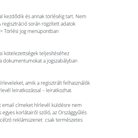
al kezdődik és annak törléséig tart. Nem
regisztráció során rögzített adatok
R > Törlési jog menüpontban
i kötelezettségek teljesítéséhez
t a dokumentumokat a jogszabályban
rleveleket, amik a regisztrált felhasználók
evél leiratkozással – leiratkozhat.
tt email címeket hírlevél küldésre nem
s egyes korlátairól szóló, az Országgyűlés
st célzó reklámüzenet csak természetes