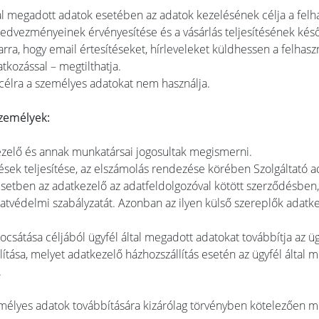
al megadott adatok esetében az adatok kezelésének célja a felha
 kedvezményeinek érvényesítése és a vásárlás teljesítésének kés
arra, hogy email értesítéseket, hírleveleket küldhessen a felhasz
atkozással – megtilthatja.
 célra a személyes adatokat nem használja.
zemélyek:
kezelő és annak munkatársai jogosultak megismerni.
k teljesítése, az elszámolás rendezése körében Szolgáltató adat
 esetben az adatkezelő az adatfeldolgozóval kötött szerződésben
tvédelmi szabályzatát. Azonban az ilyen külső szereplők adatke
ocsátása céljából ügyfél által megadott adatokat továbbítja az üg
ítása, melyet adatkezelő házhozszállítás esetén az ügyfél által me
.
emélyes adatok továbbítására kizárólag törvényben kötelezően me