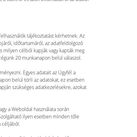
elhasználók tájékoztatást kérhetnek. Az
apjáról, időtartamáról, az adatfeldolgozó
 és milyen célból kapják vagy kapták meg
e cégünk 20 munkanapon belül válaszol.
eményezni. Egyes adatait az Ügyfél a
on belül törli az adatokat, ez esetben
alapján szükséges adatkezelésekre, azokat
vagy a Weboldal használata során
Szolgáltató ilyen esetben minden tőle
 céljából.