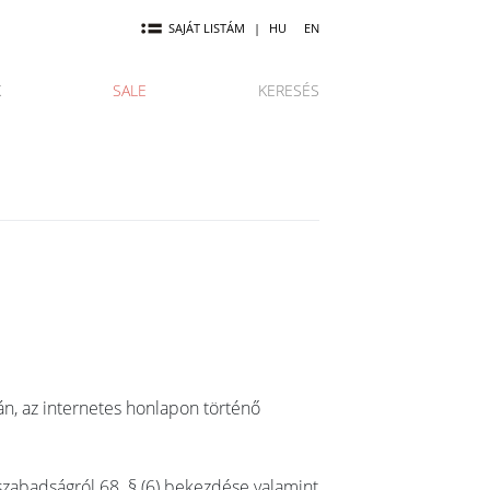
SAJÁT LISTÁM
|
HU
EN
K
SALE
KERESÉS
án, az internetes honlapon történő
szabadságról 68. § (6) bekezdése valamint