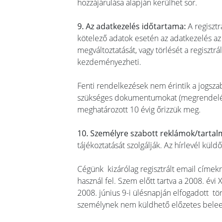
hozzájárulása alapján kerülhet sor.
9. Az adatkezelés időtartama:
A regisztr
kötelező adatok esetén az adatkezelés az 
megváltoztatását, vagy törlését a regisz
kezdeményezheti.
Fenti rendelkezések nem érintik a jogsza
szükséges dokumentumokat (megrendelés,
meghatározott 10 évig őrizzük meg.
10. Személyre szabott reklámok/tarta
tájékoztatását szolgálják. Az hírlevél küld
Cégünk kizárólag regisztrált email címekr
használ fel. Szem előtt tartva a 2008. évi 
2008. június 9-i ülésnapján elfogadott t
személynek nem küldhető előzetes belee