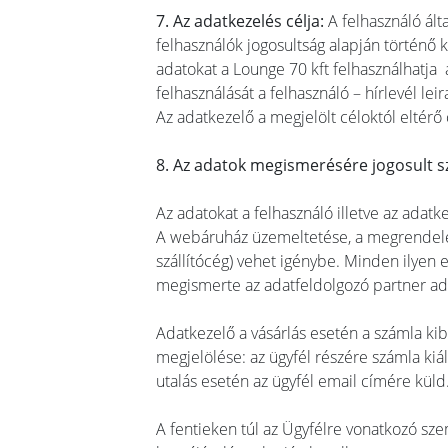
7. Az adatkezelés célja:
A felhasználó ált
felhasználók jogosultság alapján történő
adatokat a Lounge 70 kft felhasználhatja 
felhasználását a felhasználó – hírlevél leir
Az adatkezelő a megjelölt céloktól eltérő
8. Az adatok megismerésére jogosult s
Az adatokat a felhasználó illetve az adat
A webáruház üzemeltetése, a megrendelése
szállítócég) vehet igénybe. Minden ilyen
megismerte az adatfeldolgozó partner ada
Adatkezelő a vásárlás esetén a számla kib
megjelölése: az ügyfél részére számla kiáll
utalás esetén az ügyfél email címére küld
A fentieken túl az Ügyfélre vonatkozó sz