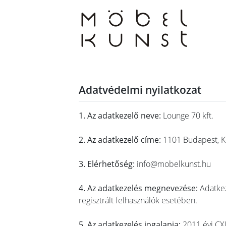
Skip
to
content
Adatvédelmi nyilatkozat
1. Az adatkezelő neve:
Lounge 70 kft.
2. Az adatkezelő címe:
1101 Budapest, Ko
3. Elérhetőség:
info@mobelkunst.hu
4. Az adatkezelés megnevezése:
Adatkez
regisztrált felhasználók esetében.
5. Az adatkezelés jogalapja:
2011 évi CXI