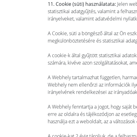
11. Cookie (süti) használatata:
Jelen web
statisztikai adatgyűjtés, valamint a felh
irányelveket, valamint adatvédelmi nyilatk
A Cookie, süti a böngésző által az Ön esz
megkülönböztetésére és statisztikai adatg
A cookie-k által gyűjtött statisztikai a
számára, kivéve azon szolgáltatásokat, a
A Webhely tartalmazhat független, harmadik
Webhely nem ellenőrzi az információk ily
irányelvének rendelkezései az irányadóak,
A Webhely fenntartja a jogot, hogy saját 
erre az oldalra és tájékozódjon az esetle
használja ezt a weboldalt, az a változások
A cookie-kat 2 évig tároljuk, de a felhaszn