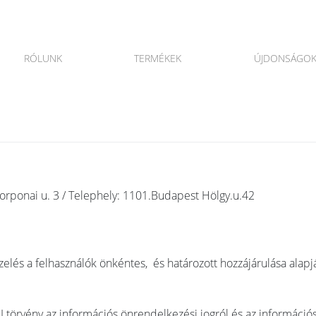
RÓLUNK
TERMÉKEK
ÚJDONSÁGO
rponai u. 3 / Telephely: 1101.Budapest Hölgy.u.42
elés a felhasználók önkéntes, és határozott hozzájárulása alapj
I törvény az információs önrendelkezési jogról és az információ