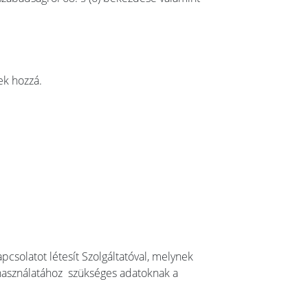
ek hozzá.
apcsolatot létesít Szolgáltatóval, melynek
ás használatához szükséges adatoknak a