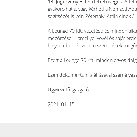
13. Jogérvényesítési lehetőségek:
A felh
gyakorolhatja, vagy kérheti a Nemzeti Ada
segítségét is /dr. Péterfalvi Attila elnök /
A Lounge 70 Kft. vezetése és minden alka
megőrzése – amellyel vevői és saját érdeke
helyzetében és vezető szerepének megő
Ezért a Lounge 70 Kft. minden egyes dol
Ezen dokumentum aláírásával személyesen
Ügyvezető igazgató
2021. 01. 15.