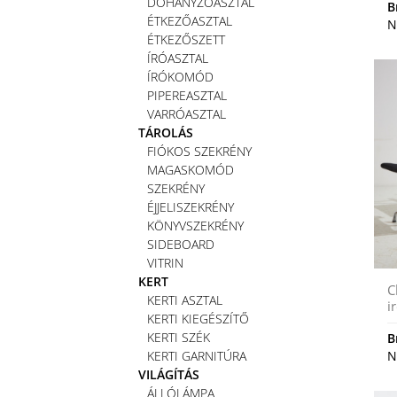
DOHÁNYZÓASZTAL
B
ÉTKEZŐASZTAL
N
ÉTKEZŐSZETT
ÍRÓASZTAL
ÍRÓKOMÓD
PIPEREASZTAL
VARRÓASZTAL
TÁROLÁS
FIÓKOS SZEKRÉNY
MAGASKOMÓD
SZEKRÉNY
ÉJJELISZEKRÉNY
KÖNYVSZEKRÉNY
SIDEBOARD
VITRIN
KERT
C
KERTI ASZTAL
i
KERTI KIEGÉSZÍTŐ
KERTI SZÉK
B
KERTI GARNITÚRA
N
VILÁGÍTÁS
ÁLLÓLÁMPA