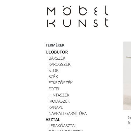
Skip
to
content
TERMÉKEK
ÜLŐBÚTOR
BÁRSZÉK
KAROSSZÉK
STOKI
SZÉK
ÉTKEZŐSZÉK
FOTEL
HINTASZÉK
IRODASZÉK
KANAPÉ
NAPPALI GARNITÚRA
G
ASZTAL
í
LERAKÓASZTAL