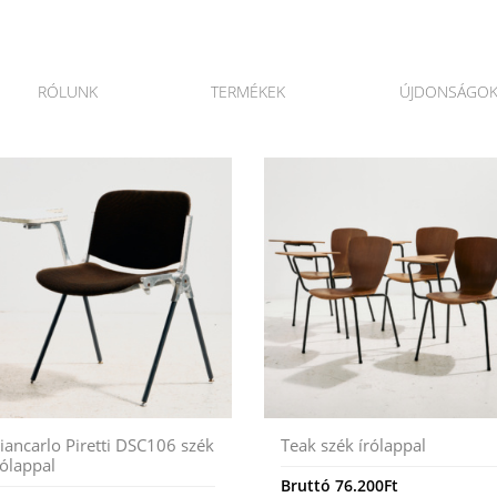
RÓLUNK
TERMÉKEK
ÚJDONSÁGO
iancarlo Piretti DSC106 szék
Teak szék írólappal
rólappal
Bruttó
76.200
Ft