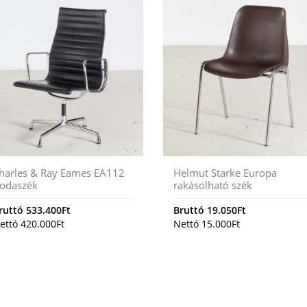
harles & Ray Eames EA112
Helmut Starke Europa
rodaszék
rakásolható szék
ruttó
533.400
Ft
Bruttó
19.050
Ft
ettó
420.000
Ft
Nettó
15.000
Ft