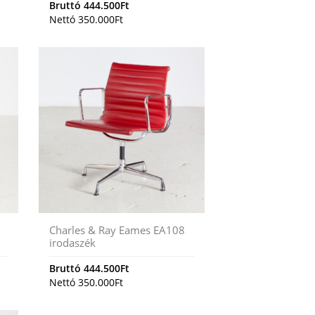
Bruttó
444.500
Ft
Nettó
350.000
Ft
Charles & Ray Eames EA108
irodaszék
Bruttó
444.500
Ft
Nettó
350.000
Ft