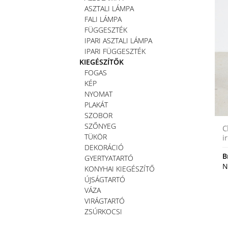
ASZTALI LÁMPA
FALI LÁMPA
FÜGGESZTÉK
IPARI ASZTALI LÁMPA
IPARI FÜGGESZTÉK
KIEGÉSZÍTŐK
FOGAS
KÉP
NYOMAT
PLAKÁT
SZOBOR
SZŐNYEG
C
TÜKÖR
i
DEKORÁCIÓ
B
GYERTYATARTÓ
N
KONYHAI KIEGÉSZÍTŐ
ÚJSÁGTARTÓ
VÁZA
VIRÁGTARTÓ
ZSÚRKOCSI