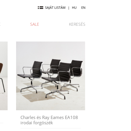
SAJÁT LISTÁM
|
HU
EN
K
SALE
KERESÉS
Charles és Ray Eames EA108
irodai forgószék