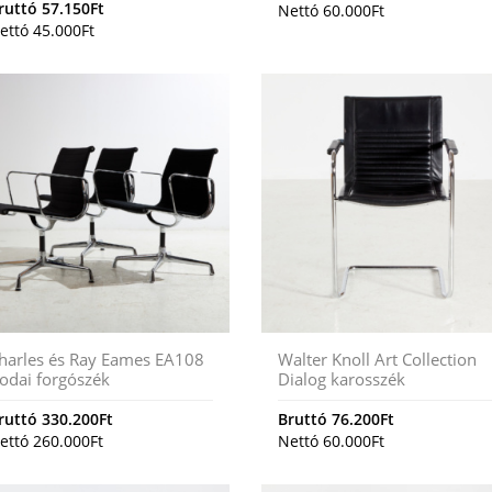
ruttó
57.150
Ft
Nettó
60.000
Ft
ettó
45.000
Ft
harles és Ray Eames EA108
Walter Knoll Art Collection
rodai forgószék
Dialog karosszék
ruttó
330.200
Ft
Bruttó
76.200
Ft
ettó
260.000
Ft
Nettó
60.000
Ft