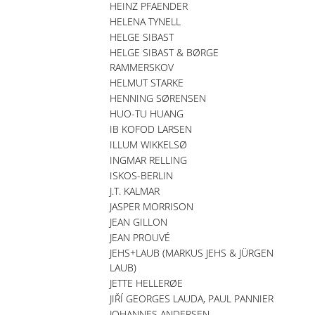
HEINZ PFAENDER
HELENA TYNELL
HELGE SIBAST
HELGE SIBAST & BØRGE
RAMMERSKOV
HELMUT STARKE
HENNING SØRENSEN
HUO-TU HUANG
IB KOFOD LARSEN
ILLUM WIKKELSØ
INGMAR RELLING
ISKOS-BERLIN
J.T. KALMAR
JASPER MORRISON
JEAN GILLON
JEAN PROUVÉ
JEHS+LAUB (MARKUS JEHS & JÜRGEN
LAUB)
JETTE HELLERØE
JIŘÍ GEORGES LAUDA, PAUL PANNIER
JOHANNES ANDERSEN