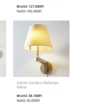
Bruttó
127.000
Ft
Nettó
100.000
Ft
Adrien Gardère Melampo
falikar
Bruttó
38.100
Ft
Nettó
30.000
Ft