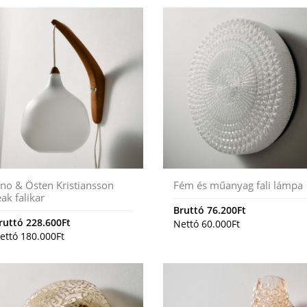
no & Östen Kristiansson
Fém és műanyag fali lámpa
eak falikar
Bruttó
76.200
Ft
ruttó
228.600
Ft
Nettó
60.000
Ft
ettó
180.000
Ft