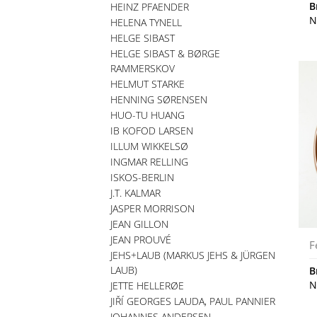
B
HEINZ PFAENDER
N
HELENA TYNELL
HELGE SIBAST
HELGE SIBAST & BØRGE
RAMMERSKOV
HELMUT STARKE
HENNING SØRENSEN
HUO-TU HUANG
IB KOFOD LARSEN
ILLUM WIKKELSØ
INGMAR RELLING
ISKOS-BERLIN
J.T. KALMAR
JASPER MORRISON
JEAN GILLON
JEAN PROUVÉ
F
JEHS+LAUB (MARKUS JEHS & JÜRGEN
LAUB)
B
N
JETTE HELLERØE
JIŘÍ GEORGES LAUDA, PAUL PANNIER
JOHANNES ANDERSEN