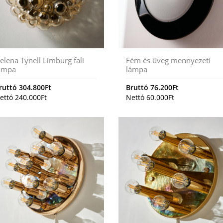
elena Tynell Limburg fali
Fém és üveg mennyezeti
ámpa
lámpa
ruttó
304.800
Ft
Bruttó
76.200
Ft
ettó
240.000
Ft
Nettó
60.000
Ft