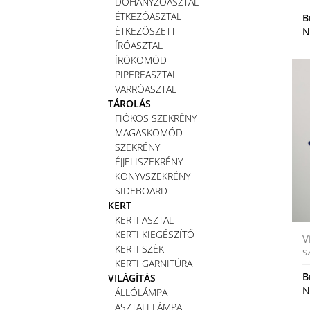
DOHÁNYZÓASZTAL
ÉTKEZŐASZTAL
B
ÉTKEZŐSZETT
N
ÍRÓASZTAL
ÍRÓKOMÓD
PIPEREASZTAL
VARRÓASZTAL
TÁROLÁS
FIÓKOS SZEKRÉNY
MAGASKOMÓD
SZEKRÉNY
ÉJJELISZEKRÉNY
KÖNYVSZEKRÉNY
SIDEBOARD
KERT
KERTI ASZTAL
KERTI KIEGÉSZÍTŐ
V
KERTI SZÉK
s
KERTI GARNITÚRA
B
VILÁGÍTÁS
N
ÁLLÓLÁMPA
ASZTALI LÁMPA