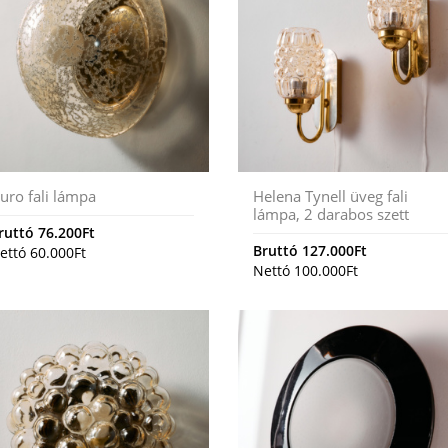
uro fali lámpa
Helena Tynell üveg fali
lámpa, 2 darabos szett
ruttó
76.200
Ft
Bruttó
127.000
Ft
ettó
60.000
Ft
Nettó
100.000
Ft