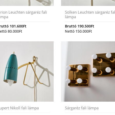
rion Leuchten sárgaréz fali
Sölken Leuchten sárgaréz fal
ámpa
lámpa
ruttó
101.600
Ft
Bruttó
190.500
Ft
ettó
80.000
Ft
Nettó
150.000
Ft
upert Nikoll fali lámpa
Sárgaréz fali lámpa