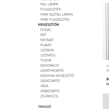
FALI LÁMPA
FÜGGESZTÉK
IPARI ASZTALI LÁMPA
IPARI FÜGGESZTÉK
KIEGÉSZÍTŐK
FOGAS
KÉP
NYOMAT
PLAKÁT
SZOBOR
SZŐNYEG
TÜKÖR
DEKORÁCIÓ
U
t
GYERTYATARTÓ
KONYHAI KIEGÉSZÍTŐ
B
ÚJSÁGTARTÓ
N
VÁZA
VIRÁGTARTÓ
ZSÚRKOCSI
TERVEZŐ