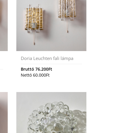
Doria Leuchten fali lámpa
Bruttó
76.200
Ft
Nettó
60.000
Ft