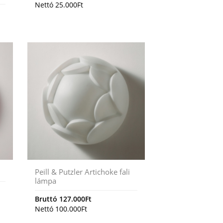
Nettó
25.000
Ft
Peill & Putzler Artichoke fali
lámpa
Bruttó
127.000
Ft
Nettó
100.000
Ft