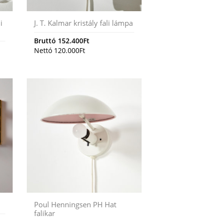
i
J. T. Kalmar kristály fali lámpa
Bruttó
152.400
Ft
Nettó
120.000
Ft
Poul Henningsen PH Hat
falikar