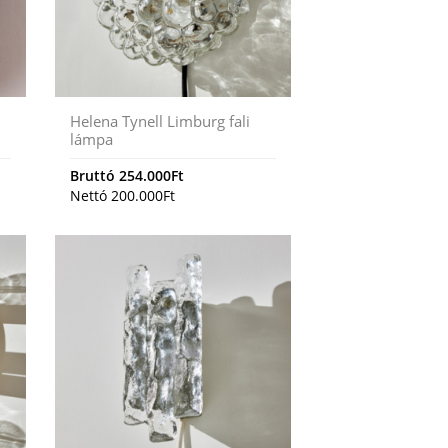
Helena Tynell Limburg fali
lámpa
Bruttó
254.000
Ft
Nettó
200.000
Ft