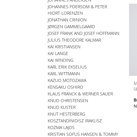
JOHANNES FOERSOM & PETER
HIORT-LORENZEN
JONATHAN CRINION
JØRGEN GAMMELGAARD
JOSEF FRANK AND JOSEF HOFFMANN
JULIUS THEODORE KALMAR
KAI KRISTIANSEN
KAI LANGE
KAI WINDING
KARL ERIK EKSELIUS
KARL WITTMANN
KAZUO MOTOZAWA
M
KENSAKU OSHIRO
l
KLAUS FRANCK & WERNER SAUER
B
KNUD CHRISTENSEN
N
KNUD KUSTER
KNUT HESTERBERG
KOSZTANDINIDISZ IRAKLISZ
KOZMA LAJOS
KRISTIAN SOFUS HANSEN & TOMMY