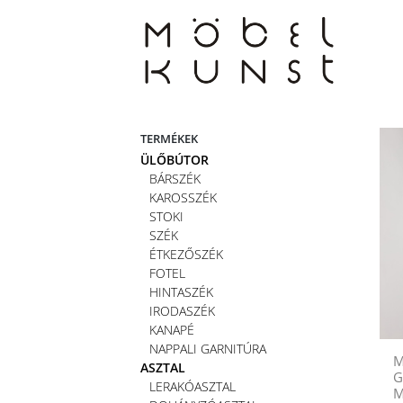
Skip
to
content
TERMÉKEK
ÜLŐBÚTOR
BÁRSZÉK
KAROSSZÉK
STOKI
SZÉK
ÉTKEZŐSZÉK
FOTEL
HINTASZÉK
IRODASZÉK
KANAPÉ
NAPPALI GARNITÚRA
M
ASZTAL
G
LERAKÓASZTAL
M