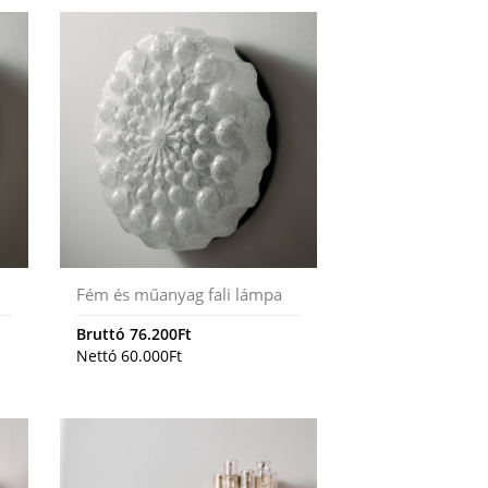
Fém és műanyag fali lámpa
Bruttó
76.200
Ft
Nettó
60.000
Ft