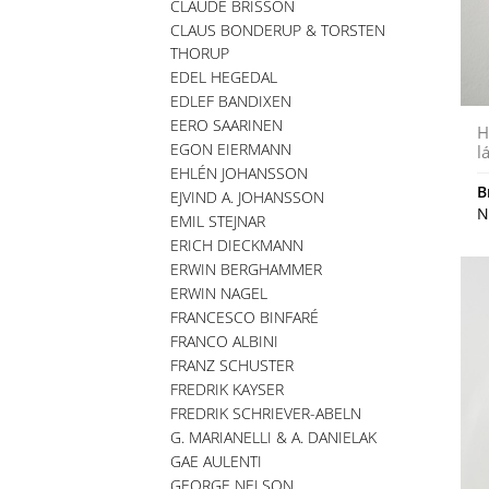
CLAUDE BRISSON
CLAUS BONDERUP & TORSTEN
THORUP
EDEL HEGEDAL
EDLEF BANDIXEN
EERO SAARINEN
H
EGON EIERMANN
l
EHLÉN JOHANSSON
B
EJVIND A. JOHANSSON
N
EMIL STEJNAR
ERICH DIECKMANN
ERWIN BERGHAMMER
ERWIN NAGEL
FRANCESCO BINFARÉ
FRANCO ALBINI
FRANZ SCHUSTER
FREDRIK KAYSER
FREDRIK SCHRIEVER-ABELN
G. MARIANELLI & A. DANIELAK
GAE AULENTI
GEORGE NELSON