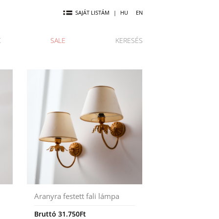
SAJÁT LISTÁM
|
HU
EN
K
SALE
KERESÉS
Aranyra festett fali lámpa
Bruttó
31.750
Ft