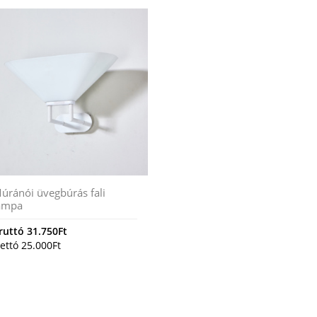
úránói üvegbúrás fali
ámpa
ruttó
31.750
Ft
ettó
25.000
Ft