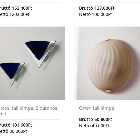
ruttó
152.400
Ft
Bruttó
127.000
Ft
ettó
120.000
Ft
Nettó
100.000
Ft
istosi fali lámpa, 2 darabos
Orion fali lámpa
zett
Bruttó
50.800
Ft
ruttó
101.600
Ft
Nettó
40.000
Ft
ettó
80.000
Ft