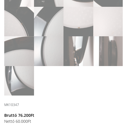
MK10347
Bruttó
76.200
Ft
Nettó
60.000
Ft