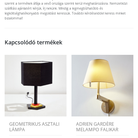
szerint a termékek áfája a vevő országa szerint kerül meghatározásra. Nemzetközi
szállítási ajánlatért kérjük, írj nekünk. Mindig a legmegbízhatóbb és
legköltséghatékonyabb megoldást keressük. További kérdéseiddel keress minket
bizalommal!
Kapcsolódó termékek
GEOMETRIKUS ASZTALI
ADRIEN GARDÈRE
LÁMPA
MELAMPO FALIKAR