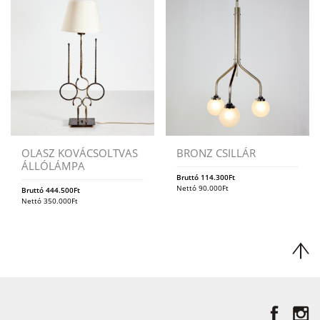
OLASZ KOVÁCSOLTVAS
BRONZ CSILLÁR
ÁLLÓLÁMPA
Bruttó
114.300
Ft
Nettó
90.000
Ft
Bruttó
444.500
Ft
Nettó
350.000
Ft