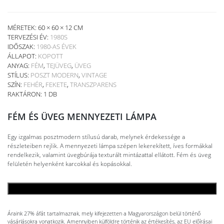
MÉRETEK: 60 × 60 × 12 CM
TERVEZÉSI ÉV:
1980S
IDŐSZAK:
1980-AS ÉVEK
ÁLLAPOT:
KOPOTT
ANYAG:
FÉM
,
TEJÜVEG
,
ÜVEG
STÍLUS:
POSZT MODERN
,
VINTAGE
SZÍN:
FEHÉR
,
FEKETE
,
TRANSZPARENS
RAKTÁRON: 1 DB
FÉM ÉS ÜVEG MENNYEZETI LÁMPA
Egy izgalmas posztmodern stílusú darab, melynek érdekessége a
részleteiben rejlik. A mennyezeti lámpa szépen lekerekített, íves formákkal
rendelkezik, valamint üvegbúrája texturált mintázattal ellátott. Fém és üveg
felületén helyenként karcokkal és kopásokkal.
KOSÁRBA TESZEM
Áraink 27% áfát tartalmaznak, mely kifejezetten a Magyarországon belül történő
vásárlásokra vonatkozik. Amennyiben külföldre történik az értékesítés, az EU előírásai