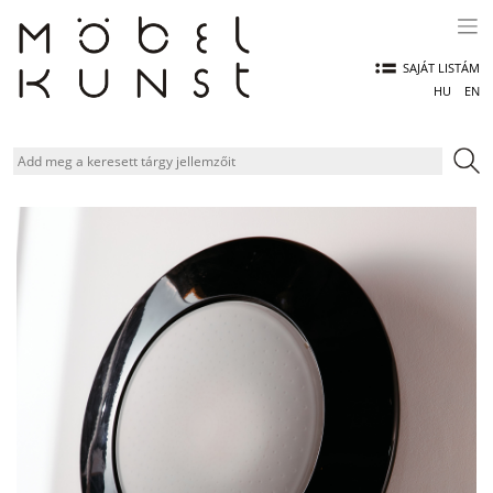
Skip
to
content
SAJÁT LISTÁM
HU
EN