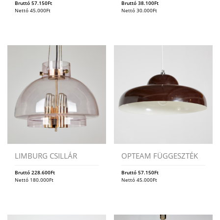
Bruttó
57.150
Ft
Bruttó
38.100
Ft
Nettó
45.000
Ft
Nettó
30.000
Ft
LIMBURG CSILLÁR
OPTEAM FÜGGESZTÉK
Bruttó
228.600
Ft
Bruttó
57.150
Ft
Nettó
180.000
Ft
Nettó
45.000
Ft