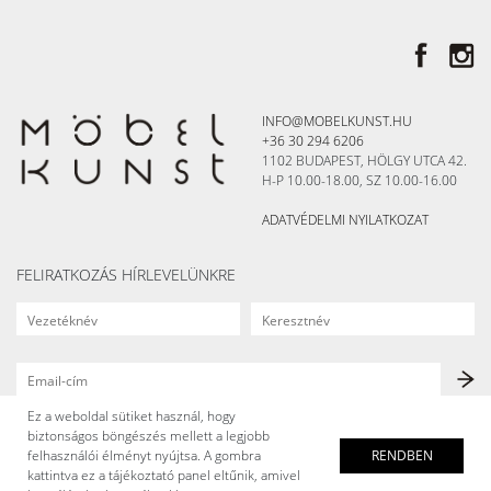
INFO@MOBELKUNST.HU
+36 30 294 6206
1102 BUDAPEST, HÖLGY UTCA 42.
H-P 10.00-18.00, SZ 10.00-16.00
ADATVÉDELMI NYILATKOZAT
FELIRATKOZÁS HÍRLEVELÜNKRE
Ez a weboldal sütiket használ, hogy
biztonságos böngészés mellett a legjobb
felhasználói élményt nyújtsa. A gombra
RENDBEN
kattintva ez a tájékoztató panel eltűnik, amivel