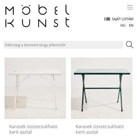
Skip
to
content
SAJÁT LISTÁM
HU
EN
Karasek összecsukható
Karasek összecsukható
kerti asztal
kerti asztal