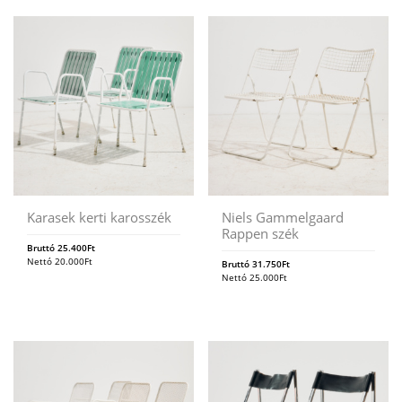
Karasek kerti karosszék
Niels Gammelgaard
Rappen szék
Bruttó
25.400
Ft
Nettó
20.000
Ft
Bruttó
31.750
Ft
Nettó
25.000
Ft