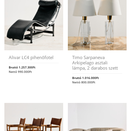
Alivar LC4 pihenőfotel
Timo Sarpaneva
Arkipelago asztali
lámpa, 2 darabos szett
Bruttó
1.257.300
Ft
Nettó
990.000
Ft
Bruttó
1.016.000
Ft
Nettó
800.000
Ft