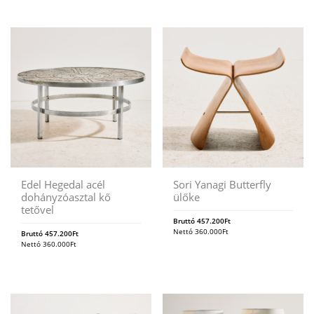
Edel Hegedal acél
Sori Yanagi Butterfly
dohányzóasztal kő
ülőke
tetővel
Bruttó
457.200
Ft
Nettó
360.000
Ft
Bruttó
457.200
Ft
Nettó
360.000
Ft