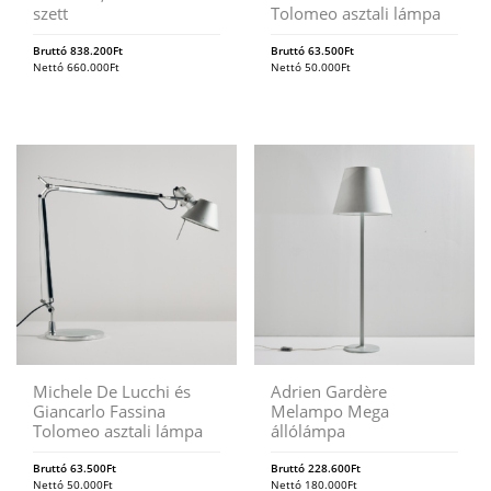
szett
Tolomeo asztali lámpa
Bruttó
838.200
Ft
Bruttó
63.500
Ft
Nettó
660.000
Ft
Nettó
50.000
Ft
Michele De Lucchi és
Adrien Gardère
Giancarlo Fassina
Melampo Mega
Tolomeo asztali lámpa
állólámpa
Bruttó
63.500
Ft
Bruttó
228.600
Ft
Nettó
50.000
Ft
Nettó
180.000
Ft