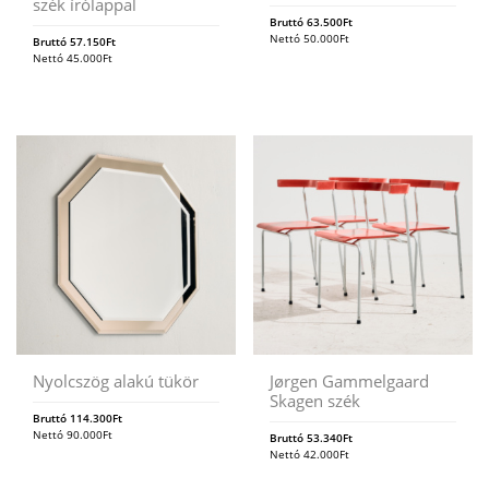
szék írólappal
Bruttó
63.500
Ft
Nettó
50.000
Ft
Bruttó
57.150
Ft
Nettó
45.000
Ft
Nyolcszög alakú tükör
Jørgen Gammelgaard
Skagen szék
Bruttó
114.300
Ft
Nettó
90.000
Ft
Bruttó
53.340
Ft
Nettó
42.000
Ft