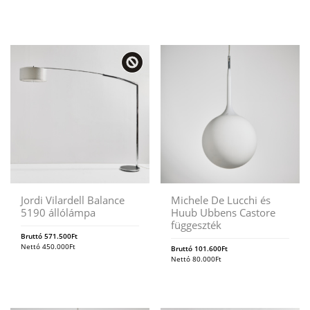
Jordi Vilardell Balance
Michele De Lucchi és
5190 állólámpa
Huub Ubbens Castore
függeszték
Bruttó
571.500
Ft
Nettó
450.000
Ft
Bruttó
101.600
Ft
Nettó
80.000
Ft