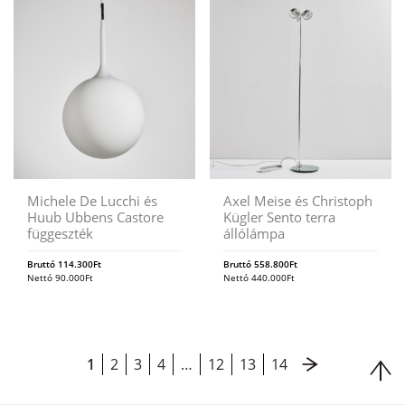
Michele De Lucchi és
Axel Meise és Christoph
Huub Ubbens Castore
Kügler Sento terra
függeszték
állólámpa
Bruttó
114.300
Ft
Bruttó
558.800
Ft
Nettó
90.000
Ft
Nettó
440.000
Ft
1
2
3
4
…
12
13
14