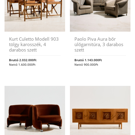
Kurt Culetto Modell 903
Paolo Piva Aura bőr
tölgy karosszék, 4
ülőgarnitúra, 3 darabos
darabos szett
szett
Bruttó
2.032.000
Ft
Bruttó
1.143.000
Ft
Nettó
1.600.000
Ft
Nettó
900.000
Ft