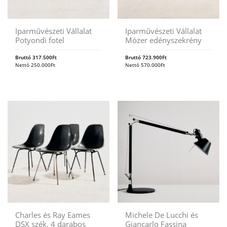
Iparművészeti Vállalat
Iparművészeti Vállalat
Potyondi fotel
Mózer edényszekrény
Bruttó
317.500
Ft
Bruttó
723.900
Ft
Nettó
250.000
Ft
Nettó
570.000
Ft
Charles és Ray Eames
Michele De Lucchi és
DSX szék, 4 darabos
Giancarlo Fassina