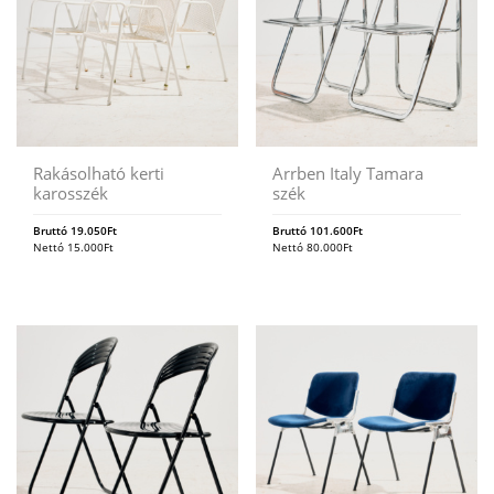
Rakásolható kerti
Arrben Italy Tamara
karosszék
szék
Bruttó
19.050
Ft
Bruttó
101.600
Ft
Nettó
15.000
Ft
Nettó
80.000
Ft