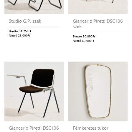
Studio G.P. szék
Giancarlo Piretti DSC106
szék
Bruttó
31.750
Ft
Nettó
25.000
Ft
Bruttó
50.800
Ft
Nettó
40.000
Ft
Giancarlo Piretti DSC106
Fémkeretes tükör