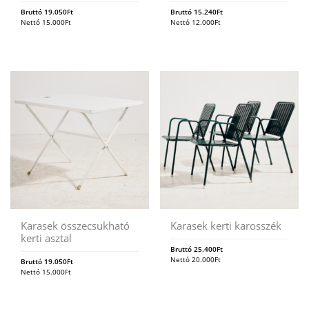
Bruttó
19.050
Ft
Bruttó
15.240
Ft
Nettó
15.000
Ft
Nettó
12.000
Ft
Karasek összecsukható
Karasek kerti karosszék
kerti asztal
Bruttó
25.400
Ft
Nettó
20.000
Ft
Bruttó
19.050
Ft
Nettó
15.000
Ft