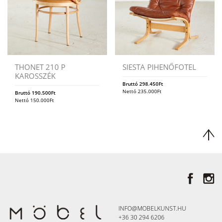
THONET 210 P
SIESTA PIHENŐFOTEL
KAROSSZÉK
Bruttó
298.450
Ft
Nettó
235.000
Ft
Bruttó
190.500
Ft
Nettó
150.000
Ft
INFO@MOBELKUNST.HU
+36 30 294 6206