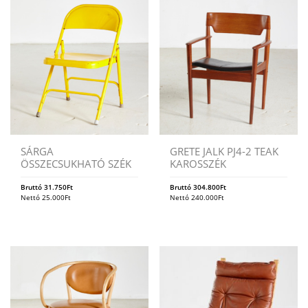
SÁRGA
GRETE JALK PJ4-2 TEAK
ÖSSZECSUKHATÓ SZÉK
KAROSSZÉK
Bruttó
31.750
Ft
Bruttó
304.800
Ft
Nettó
25.000
Ft
Nettó
240.000
Ft