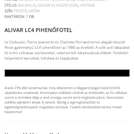
STÍLUS:
BAUHAUS
,
DESIGN KLASSZIKUSOK
,
VINTAGE
SZÍN:
FEKETE
,
KRÓM
RAKTÁRON: 1 DB
ALIVAR LC4 PIHENŐFOTEL
Le Corbusier, Pierre Jeanneret és Charlotte Perriand tervei alapján készült
Alivar gyártmányú ‘LC4’ pihenőfotel az 1980-as évekből. A szék acél lábazattal
és króm csővázas szerkezettel, valamint bőr kárpitozással ellátott. Felületén
helyenként karcokkal, foltokkal és kopásokkal.
KOSÁRBA TESZEM
Áraink 27% áfát tartalmaznak, mely kifejezetten a Magyarországon belül történő
vásárlásokra vonatkozik. Amennyiben külföldre történik az értékesítés, az EU előírásai
szerint a termékek áfája a vevő országa szerint kerül meghatározásra. Nemzetközi
szállítási ajánlatért kérjük, írj nekünk. Mindig a legmegbízhatóbb és
legköltséghatékonyabb megoldást keressük. További kérdéseiddel keress minket
bizalommal!