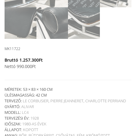
MK11722
Bruttó
1.257.300
Ft
Nettó
990.000
Ft
MÉRETEK: 53 × 83 × 160 CM
ÜLÉSMAGASSÁG:
42 CM
TERVEZŐ:
LE CORBUSIER, PIERRE JEANNERET, CHARLOTTE PERRIAND
GYÁRTÓ:
ALIVAR
MODELL:
LC4
TERVEZÉSI ÉV:
1928
IDŐSZAK:
1980-AS ÉVEK
ÁLLAPOT:
KOPOTT
ANYAG:
BŐR
,
BÚTORKÁRPIT
,
CSŐVÁZAS
,
FÉM
,
KRÓMÓZOTT