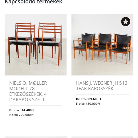
Kapcsolódó termékek
NIELS O. MØLLER
HANS J. WEGNER JH 513
MODELL 78
TEAK KAROSSZÉK
ÉTKEZŐSZÉKEK, 4
DARABOS SZETT
Bruttó
609.600
Ft
Nettó
480.000
Ft
Bruttó
914.400
Ft
Nettó
720.000
Ft