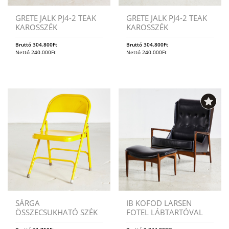
GRETE JALK PJ4-2 TEAK
GRETE JALK PJ4-2 TEAK
KAROSSZÉK
KAROSSZÉK
Bruttó
304.800
Ft
Bruttó
304.800
Ft
Nettó
240.000
Ft
Nettó
240.000
Ft
SÁRGA
IB KOFOD LARSEN
ÖSSZECSUKHATÓ SZÉK
FOTEL LÁBTARTÓVAL