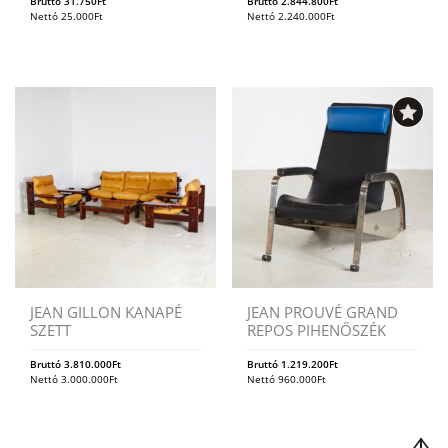
Bruttó
31.750
Ft
Bruttó
2.844.800
Ft
Nettó
25.000
Ft
Nettó
2.240.000
Ft
JEAN GILLON KANAPÉ
JEAN PROUVÉ GRAND
SZETT
REPOS PIHENŐSZÉK
Bruttó
3.810.000
Ft
Bruttó
1.219.200
Ft
Nettó
3.000.000
Ft
Nettó
960.000
Ft