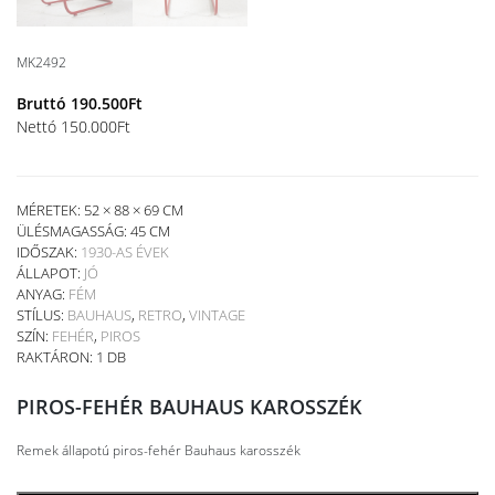
MK2492
Bruttó
190.500
Ft
Nettó
150.000
Ft
MÉRETEK: 52 × 88 × 69 CM
ÜLÉSMAGASSÁG:
45 CM
IDŐSZAK:
1930-AS ÉVEK
ÁLLAPOT:
JÓ
ANYAG:
FÉM
STÍLUS:
BAUHAUS
,
RETRO
,
VINTAGE
SZÍN:
FEHÉR
,
PIROS
RAKTÁRON: 1 DB
PIROS-FEHÉR BAUHAUS KAROSSZÉK
Remek állapotú piros-fehér Bauhaus karosszék