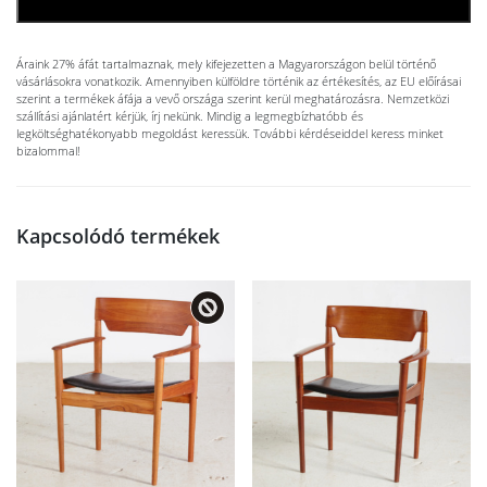
KOSÁRBA TESZEM
Áraink 27% áfát tartalmaznak, mely kifejezetten a Magyarországon belül történő
vásárlásokra vonatkozik. Amennyiben külföldre történik az értékesítés, az EU előírásai
szerint a termékek áfája a vevő országa szerint kerül meghatározásra. Nemzetközi
szállítási ajánlatért kérjük, írj nekünk. Mindig a legmegbízhatóbb és
legköltséghatékonyabb megoldást keressük. További kérdéseiddel keress minket
bizalommal!
Kapcsolódó termékek