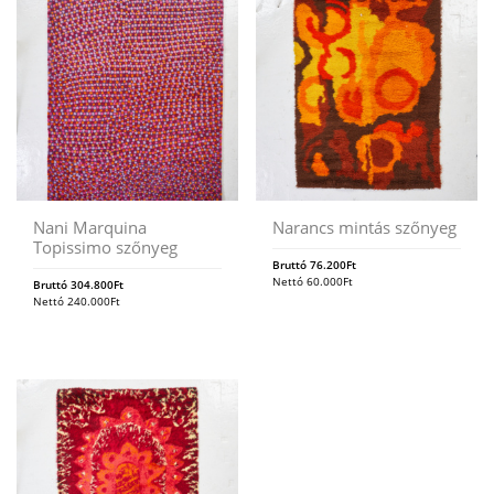
Nani Marquina
Narancs mintás szőnyeg
Topissimo szőnyeg
Bruttó
76.200
Ft
Nettó
60.000
Ft
Bruttó
304.800
Ft
Nettó
240.000
Ft