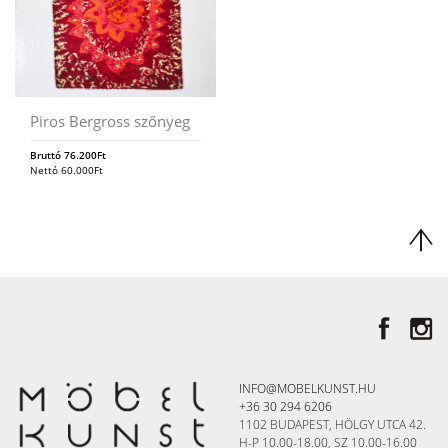
Piros Bergross szőnyeg
Bruttó
76.200
Ft
Nettó
60.000
Ft
INFO@MOBELKUNST.HU
+36 30 294 6206
1102 BUDAPEST, HÖLGY UTCA 42.
H-P 10.00-18.00, SZ 10.00-16.00