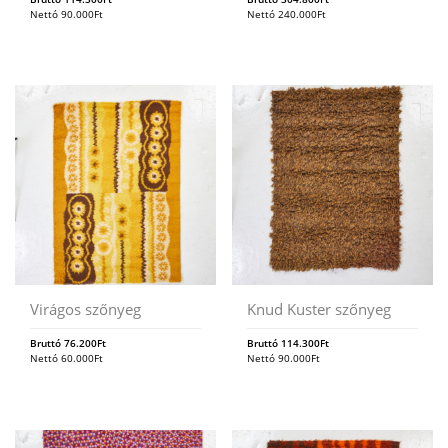
Nettó
90.000
Ft
Nettó
240.000
Ft
Virágos szőnyeg
Knud Kuster szőnyeg
Bruttó
76.200
Ft
Bruttó
114.300
Ft
Nettó
60.000
Ft
Nettó
90.000
Ft