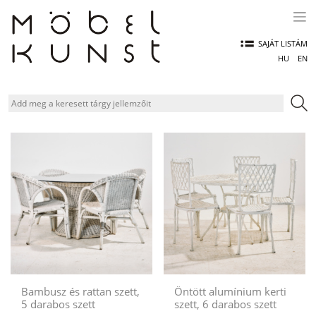
Skip
to
content
SAJÁT LISTÁM
HU
EN
Bambusz és rattan szett,
Öntött alumínium kerti
5 darabos szett
szett, 6 darabos szett