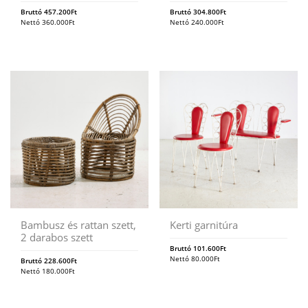
Bruttó
457.200
Ft
Bruttó
304.800
Ft
Nettó
360.000
Ft
Nettó
240.000
Ft
Bambusz és rattan szett,
Kerti garnitúra
2 darabos szett
Bruttó
101.600
Ft
Nettó
80.000
Ft
Bruttó
228.600
Ft
Nettó
180.000
Ft