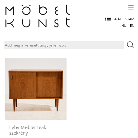
Skip
to
content
SAJÁT LISTÁM
HU
EN
Lyby Møbler teak
szekrény