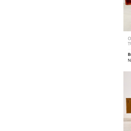
O
T
B
N