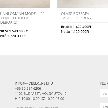
UNNI OMANN MODELL 21
OLASZ RÓZSAFA
ELÚJÍTOTT TÖLGY
TÁLALÓSZEKRÉNY
IDEBOARD
Bruttó
1.422.400
Ft
ruttó
1.549.400
Ft
Nettó
1.120.000
Ft
ettó
1.220.000
Ft
INFO@MOBELKUNST.HU
FELI
+36 30 294 6206
1102 BUDAPEST, HÖLGY UTCA 42.
H-P 10.00-18.00, SZ 10.00-16.00