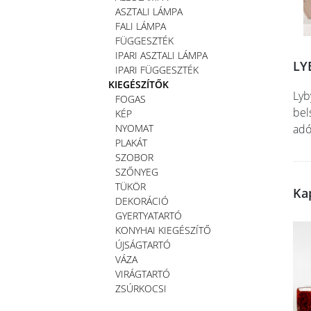
ASZTALI LÁMPA
FALI LÁMPA
FÜGGESZTÉK
IPARI ASZTALI LÁMPA
LY
IPARI FÜGGESZTÉK
KIEGÉSZÍTŐK
Lyb
FOGAS
bel
KÉP
NYOMAT
adó
PLAKÁT
SZOBOR
SZŐNYEG
TÜKÖR
Ka
DEKORÁCIÓ
GYERTYATARTÓ
KONYHAI KIEGÉSZÍTŐ
ÚJSÁGTARTÓ
VÁZA
VIRÁGTARTÓ
ZSÚRKOCSI