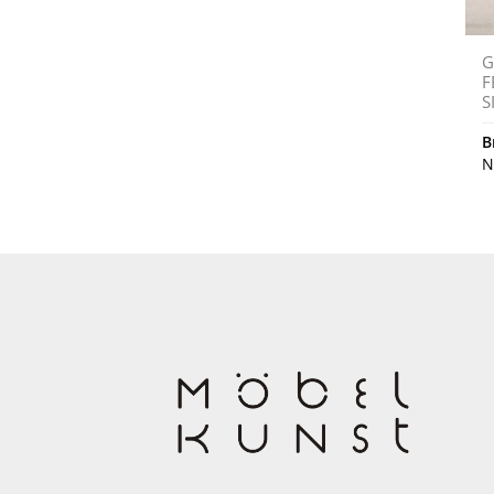
G
F
S
B
N