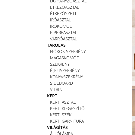
DOHÁNYZÓASZTAL
ÉTKEZŐASZTAL
ÉTKEZŐSZETT
ÍRÓASZTAL
ÍRÓKOMÓD
PIPEREASZTAL
VARRÓASZTAL
TÁROLÁS
FIÓKOS SZEKRÉNY
MAGASKOMÓD
SZEKRÉNY
ÉJJELISZEKRÉNY
KÖNYVSZEKRÉNY
SIDEBOARD
VITRIN
KERT
KERTI ASZTAL
KERTI KIEGÉSZÍTŐ
KERTI SZÉK
KERTI GARNITÚRA
VILÁGÍTÁS
ÁLLÓLÁMPA