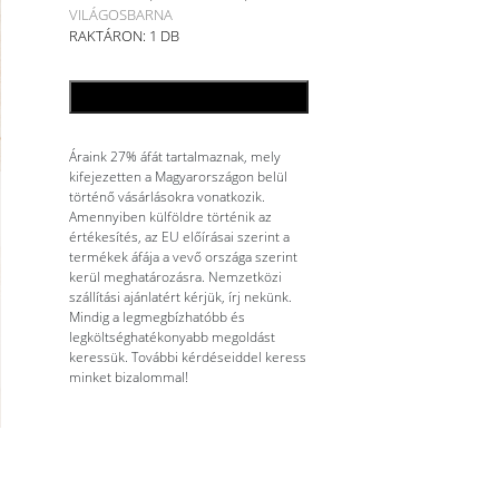
VILÁGOSBARNA
RAKTÁRON: 1 DB
KOSÁRBA TESZEM
Áraink 27% áfát tartalmaznak, mely
kifejezetten a Magyarországon belül
történő vásárlásokra vonatkozik.
Amennyiben külföldre történik az
értékesítés, az EU előírásai szerint a
termékek áfája a vevő országa szerint
kerül meghatározásra. Nemzetközi
szállítási ajánlatért kérjük, írj nekünk.
Mindig a legmegbízhatóbb és
legköltséghatékonyabb megoldást
keressük. További kérdéseiddel keress
minket bizalommal!