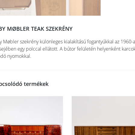
BY MØBLER TEAK SZEKRÉNY
y Møbler szekrény különleges kialakítású fogantyúkkal az 1960-as
sejében egy polccal ellátott. A bútor felületén helyenként karco
dó nyomokkal.
pcsolódó termékek