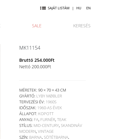
SAJÁT LISTÁM
|
HU
EN
K
SALE
KERESÉS
MK11154
Bruttó
254.000
Ft
Nettó
200.000
Ft
MÉRETEK: 90 × 70 × 43 CM
GYÁRTÓ:
LYBY MØBLER
TERVEZÉSI ÉV:
1960S
IDŐSZAK:
1960-AS ÉVEK
ÁLLAPOT:
KOPOTT
ANYAG:
FA
,
FURNÉR
,
TEAK
STÍLUS:
MID-CENTURY
,
SKANDINÁV
MODERN
,
VINTAGE
SZÍN:
BARNA
,
SÖTÉTBARNA
,