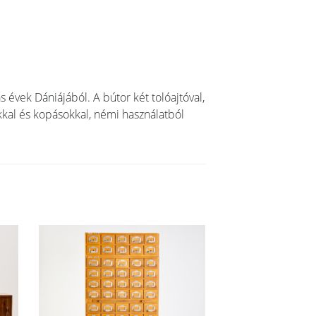
 évek Dániájából. A bútor két tolóajtóval,
kkal és kopásokkal, némi használatból