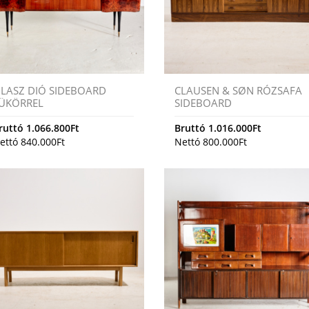
LASZ DIÓ SIDEBOARD
CLAUSEN & SØN RÓZSAFA
ÜKÖRREL
SIDEBOARD
ruttó
1.066.800
Ft
Bruttó
1.016.000
Ft
ettó
840.000
Ft
Nettó
800.000
Ft