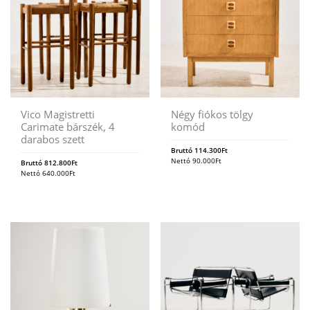
Vico Magistretti
Négy fiókos tölgy
Carimate bárszék, 4
komód
darabos szett
Bruttó
114.300
Ft
Nettó
90.000
Ft
Bruttó
812.800
Ft
Nettó
640.000
Ft