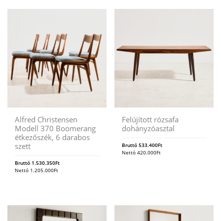
Alfred Christensen
Felújított rózsafa
Modell 370 Boomerang
dohányzóasztal
étkezőszék, 6 darabos
szett
Bruttó
533.400
Ft
Nettó
420.000
Ft
Bruttó
1.530.350
Ft
Nettó
1.205.000
Ft