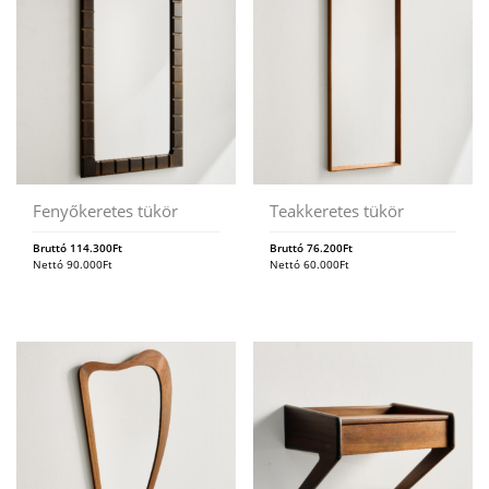
Fenyőkeretes tükör
Teakkeretes tükör
Bruttó
114.300
Ft
Bruttó
76.200
Ft
Nettó
90.000
Ft
Nettó
60.000
Ft