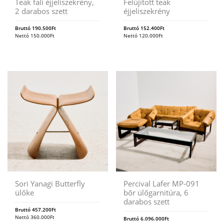
Teak fali éjjeliszekrény,
Felújított teak
2 darabos szett
éjjeliszekrény
Bruttó
190.500
Ft
Bruttó
152.400
Ft
Nettó
150.000
Ft
Nettó
120.000
Ft
Sori Yanagi Butterfly
Percival Lafer MP-091
ülőke
bőr ülőgarnitúra, 6
darabos szett
Bruttó
457.200
Ft
Nettó
360.000
Ft
Bruttó
6.096.000
Ft