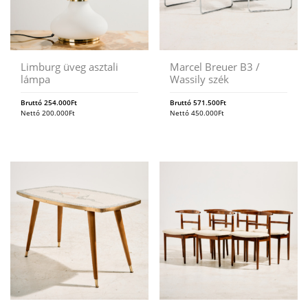
Limburg üveg asztali
Marcel Breuer B3 /
lámpa
Wassily szék
Bruttó
254.000
Ft
Bruttó
571.500
Ft
Nettó
200.000
Ft
Nettó
450.000
Ft