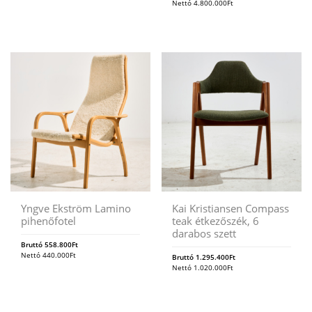
Nettó
4.800.000
Ft
Yngve Ekström Lamino
Kai Kristiansen Compass
pihenőfotel
teak étkezőszék, 6
darabos szett
Bruttó
558.800
Ft
Nettó
440.000
Ft
Bruttó
1.295.400
Ft
Nettó
1.020.000
Ft