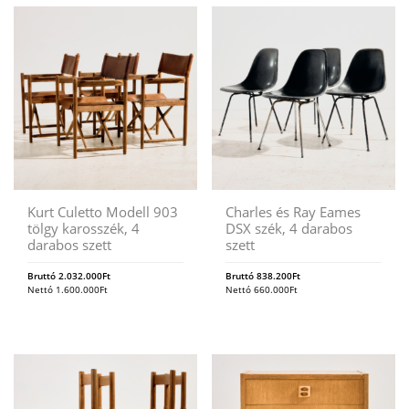
Kurt Culetto Modell 903
Charles és Ray Eames
tölgy karosszék, 4
DSX szék, 4 darabos
darabos szett
szett
Bruttó
2.032.000
Ft
Bruttó
838.200
Ft
Nettó
1.600.000
Ft
Nettó
660.000
Ft