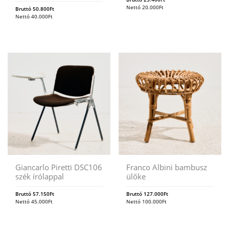
Nettó
20.000
Ft
Bruttó
50.800
Ft
Nettó
40.000
Ft
Giancarlo Piretti DSC106
Franco Albini bambusz
szék írólappal
ülőke
Bruttó
57.150
Ft
Bruttó
127.000
Ft
Nettó
45.000
Ft
Nettó
100.000
Ft