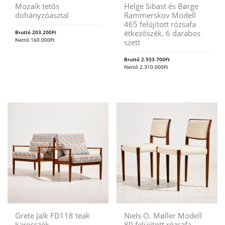
Mozaik tetős
Helge Sibast és Børge
dohányzóasztal
Rammerskov Modell
465 felújított rózsafa
étkezőszék, 6 darabos
Bruttó
203.200
Ft
Nettó
160.000
Ft
szett
Bruttó
2.933.700
Ft
Nettó
2.310.000
Ft
Grete Jalk FD118 teak
Niels O. Møller Modell
karosszék
80 felújított rózsafa