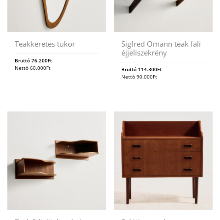
Teakkeretes tükör
Sigfred Omann teak fali
éjjeliszekrény
Bruttó
76.200
Ft
Nettó
60.000
Ft
Bruttó
114.300
Ft
Nettó
90.000
Ft