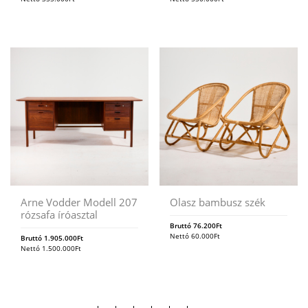
Arne Vodder Modell 207
Olasz bambusz szék
rózsafa íróasztal
Bruttó
76.200
Ft
Nettó
60.000
Ft
Bruttó
1.905.000
Ft
Nettó
1.500.000
Ft