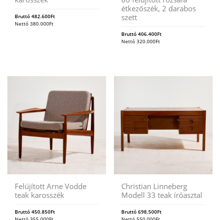
étkezőszék, 2 darabos
szett
Bruttó
482.600
Ft
Nettó
380.000
Ft
Bruttó
406.400
Ft
Nettó
320.000
Ft
Felújított Arne Vodde
Christian Linneberg
teak karosszék
Modell 33 teak íróasztal
Bruttó
450.850
Ft
Bruttó
698.500
Ft
Nettó
355.000
Ft
Nettó
550.000
Ft