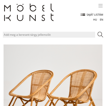
Skip
to
content
SAJÁT LISTÁM
HU
EN