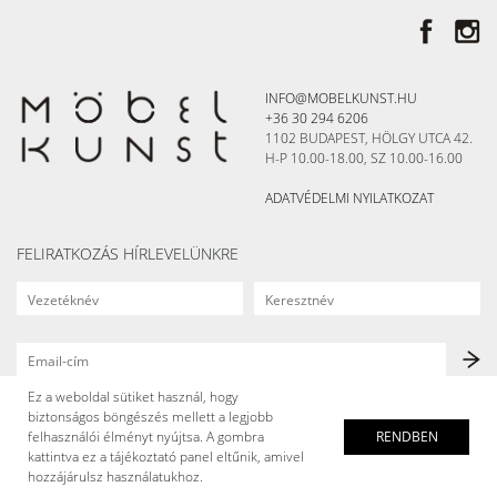
INFO@MOBELKUNST.HU
+36 30 294 6206
1102 BUDAPEST, HÖLGY UTCA 42.
H-P 10.00-18.00, SZ 10.00-16.00
ADATVÉDELMI NYILATKOZAT
FELIRATKOZÁS HÍRLEVELÜNKRE
Ez a weboldal sütiket használ, hogy
biztonságos böngészés mellett a legjobb
felhasználói élményt nyújtsa. A gombra
RENDBEN
kattintva ez a tájékoztató panel eltűnik, amivel
hozzájárulsz használatukhoz.