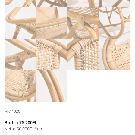
MK11320
Bruttó
76.200
Ft
Nettó
60.000
Ft
/ db