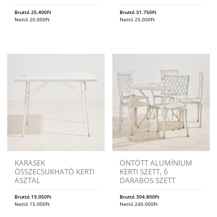
Bruttó
25.400
Ft
Bruttó
31.750
Ft
Nettó
20.000
Ft
Nettó
25.000
Ft
KARASEK
ÖNTÖTT ALUMÍNIUM
ÖSSZECSUKHATÓ KERTI
KERTI SZETT, 6
ASZTAL
DARABOS SZETT
Bruttó
19.050
Ft
Bruttó
304.800
Ft
Nettó
15.000
Ft
Nettó
240.000
Ft