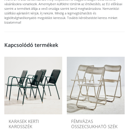
vásárlásokra vonatkozik. Amennyiben külföldre történik az értékesítés, az EU előírásai
szerint a termékek áfája a vevő országa szerint kerül meghatározásra. Nemzetközi
szállítási ajánlatért kérjük, írj nekünk. Mindig a legmegbízhatóbb és
legköltséghatékonyabb megoldást keressük. További kérdéseiddel keress minket
bizalommal!
Kapcsolódó termékek
KARASEK KERTI
FÉMVÁZAS
KAROSSZÉK
ÖSSZECSUKHATÓ SZÉK