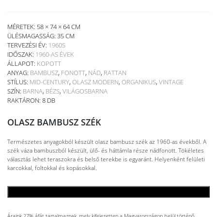
MÉRETEK: 58 × 74 × 64 CM
ÜLÉSMAGASSÁG:
35 CM
TERVEZÉSI ÉV:
1960S
IDŐSZAK:
1960-AS ÉVEK
ÁLLAPOT:
KOPOTT
ANYAG:
BAMBUSZ
,
FONOTT
,
NÁD
,
RATTAN
STÍLUS:
MID-CENTURY
,
OLASZ MODERN
,
ORGANIKUS
,
VINTAGE
SZÍN:
BARNA
,
BÉZS
,
VILÁGOSBARNA
RAKTÁRON: 8 DB
OLASZ BAMBUSZ SZÉK
Természetes anyagokból készült olasz bambusz szék az 1960-as évekből. A
szék váza bambuszból készült, ülő- és háttámla része nádfonott. Tökéletes
választás lehet teraszokra és belső terekbe is egyaránt. Helyenként felületi
karcokkal, foltokkal és kopásokkal.
KOSÁRBA TESZEM
Áraink 27% áfát tartalmaznak, mely kifejezetten a Magyarországon belül történő