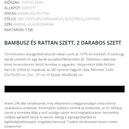
IDŐSZAK:
1970-ES ÉVEK
ÁLLAPOT:
KOPOTT
ANYAG:
BAMBUSZ
,
RATTAN
STÍLUS:
MID-CENTURY
,
ORGANIKUS
,
RUSZTIKUS
,
VINTAGE
SZÍN:
BARNA
,
VILÁGOSBARNA
RAKTÁRON: 1 DB
BAMBUSZ ÉS RATTAN SZETT, 2 DARABOS SZETT
Természetes anyagokból készült rattan szett az 1970-es évekből. A szett egy
darab székből és egy darab asztalból/lábtartóból áll. Tökéletes választás
lehet teraszokra és belső terekbe is egyaránt. Helyenként több felületi
karccal, folttal és kopással, az idő nyomot hagyott rajta. Méretek: Szék:
53x75x50 cm, Üm.: 37 cm /// Asztal: 46x40x46 cm
KOSÁRBA TESZEM
Áraink 27% áfát tartalmaznak, mely kifejezetten a Magyarországon belül történő
vásárlásokra vonatkozik. Amennyiben külföldre történik az értékesítés, az EU előírásai
szerint a termékek áfája a vevő országa szerint kerül meghatározásra. Nemzetközi
szállítási ajánlatért kérjük, írj nekünk. Mindig a legmegbízhatóbb és
legköltséghatékonyabb megoldást keressük. További kérdéseiddel keress minket
bizalommal!