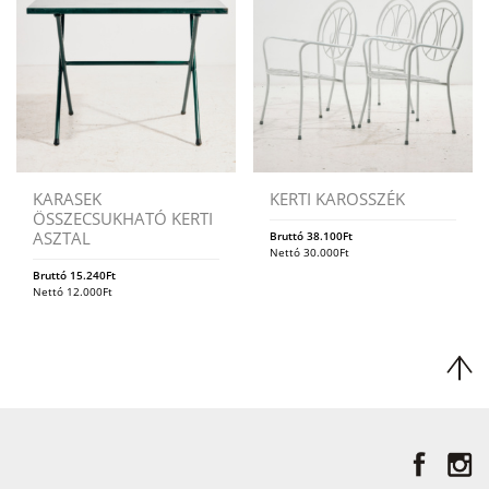
KARASEK
KERTI KAROSSZÉK
ÖSSZECSUKHATÓ KERTI
ASZTAL
Bruttó
38.100
Ft
Nettó
30.000
Ft
Bruttó
15.240
Ft
Nettó
12.000
Ft