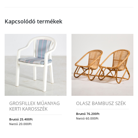
Kapcsolódó termékek
GROSFILLEX MŰANYAG
OLASZ BAMBUSZ SZÉK
KERTI KAROSSZÉK
Bruttó
76.200
Ft
Nettó
60.000
Ft
Bruttó
25.400
Ft
Nettó
20.000
Ft