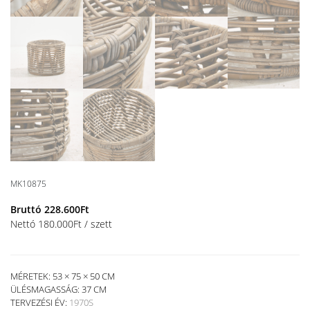
MK10875
Bruttó
228.600
Ft
Nettó
180.000
Ft
/ szett
MÉRETEK: 53 × 75 × 50 CM
ÜLÉSMAGASSÁG:
37 CM
TERVEZÉSI ÉV:
1970S