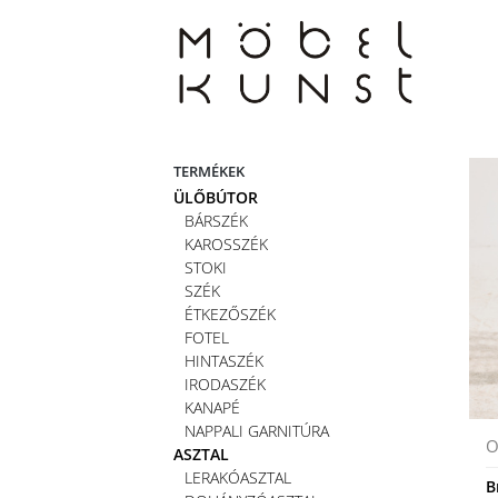
Skip
to
content
TERMÉKEK
ÜLŐBÚTOR
BÁRSZÉK
KAROSSZÉK
STOKI
SZÉK
ÉTKEZŐSZÉK
FOTEL
HINTASZÉK
IRODASZÉK
KANAPÉ
NAPPALI GARNITÚRA
O
ASZTAL
LERAKÓASZTAL
B