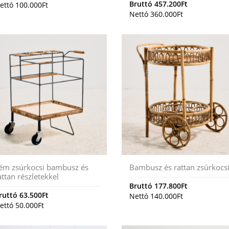
Bruttó
457.200
Ft
ettó
100.000
Ft
Nettó
360.000
Ft
ém zsúrkocsi bambusz és
Bambusz és rattan zsúrkocs
attan részletekkel
Bruttó
177.800
Ft
ruttó
63.500
Ft
Nettó
140.000
Ft
ettó
50.000
Ft