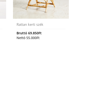
Rattan kerti szék
Bruttó
69.850
Ft
Nettó
55.000
Ft