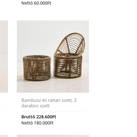
Nettó
60.000
Ft
i
Bambusz és rattan szett, 2
darabos szett
Bruttó
228.600
Ft
Nettó
180.000
Ft