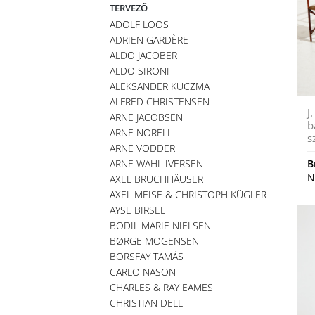
TERVEZŐ
ADOLF LOOS
ADRIEN GARDÈRE
ALDO JACOBER
ALDO SIRONI
ALEKSANDER KUCZMA
ALFRED CHRISTENSEN
J
ARNE JACOBSEN
b
ARNE NORELL
s
ARNE VODDER
ARNE WAHL IVERSEN
B
N
AXEL BRUCHHÄUSER
AXEL MEISE & CHRISTOPH KÜGLER
AYSE BIRSEL
BODIL MARIE NIELSEN
BØRGE MOGENSEN
BORSFAY TAMÁS
CARLO NASON
CHARLES & RAY EAMES
CHRISTIAN DELL