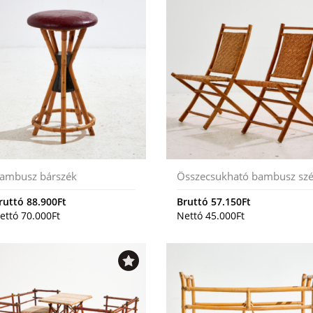
ambusz bárszék
Összecsukható bambusz sz
ruttó
88.900
Ft
Bruttó
57.150
Ft
ettó
70.000
Ft
Nettó
45.000
Ft