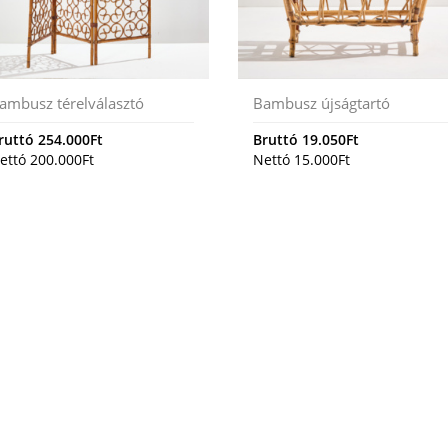
ambusz térelválasztó
Bambusz újságtartó
ruttó
254.000
Ft
Bruttó
19.050
Ft
ettó
200.000
Ft
Nettó
15.000
Ft