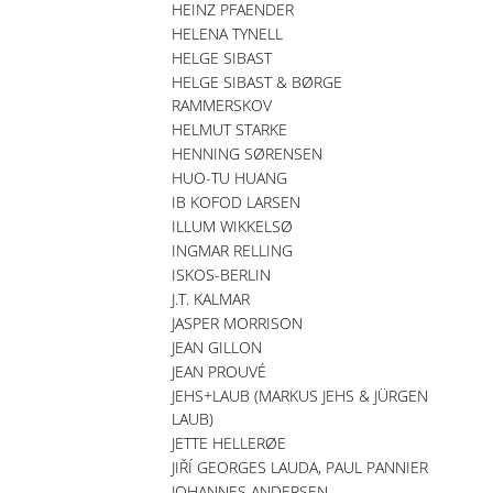
HEINZ PFAENDER
HELENA TYNELL
HELGE SIBAST
HELGE SIBAST & BØRGE
RAMMERSKOV
HELMUT STARKE
HENNING SØRENSEN
HUO-TU HUANG
IB KOFOD LARSEN
ILLUM WIKKELSØ
INGMAR RELLING
ISKOS-BERLIN
J.T. KALMAR
JASPER MORRISON
JEAN GILLON
JEAN PROUVÉ
JEHS+LAUB (MARKUS JEHS & JÜRGEN
LAUB)
JETTE HELLERØE
JIŘÍ GEORGES LAUDA, PAUL PANNIER
JOHANNES ANDERSEN