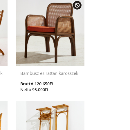
ék
Bambusz és rattan karosszék
Bruttó
120.650
Ft
Nettó
95.000
Ft