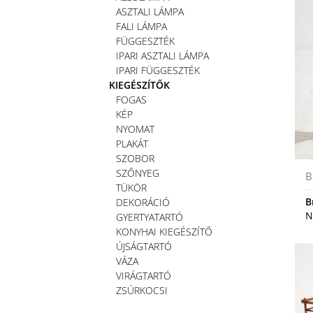
ASZTALI LÁMPA
FALI LÁMPA
FÜGGESZTÉK
IPARI ASZTALI LÁMPA
IPARI FÜGGESZTÉK
KIEGÉSZÍTŐK
FOGAS
KÉP
NYOMAT
PLAKÁT
SZOBOR
SZŐNYEG
B
TÜKÖR
B
DEKORÁCIÓ
N
GYERTYATARTÓ
KONYHAI KIEGÉSZÍTŐ
ÚJSÁGTARTÓ
VÁZA
VIRÁGTARTÓ
ZSÚRKOCSI