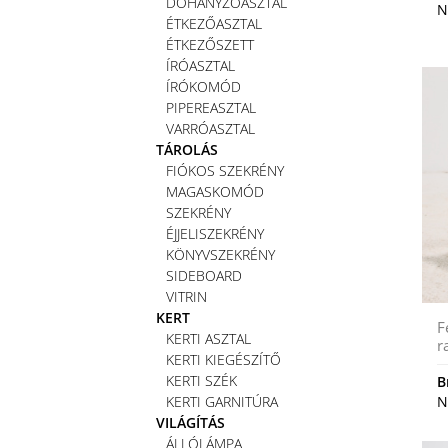
DOHÁNYZÓASZTAL
N
ÉTKEZŐASZTAL
ÉTKEZŐSZETT
ÍRÓASZTAL
ÍRÓKOMÓD
PIPEREASZTAL
VARRÓASZTAL
TÁROLÁS
FIÓKOS SZEKRÉNY
MAGASKOMÓD
SZEKRÉNY
ÉJJELISZEKRÉNY
KÖNYVSZEKRÉNY
SIDEBOARD
VITRIN
KERT
F
KERTI ASZTAL
r
KERTI KIEGÉSZÍTŐ
KERTI SZÉK
B
KERTI GARNITÚRA
N
VILÁGÍTÁS
ÁLLÓLÁMPA