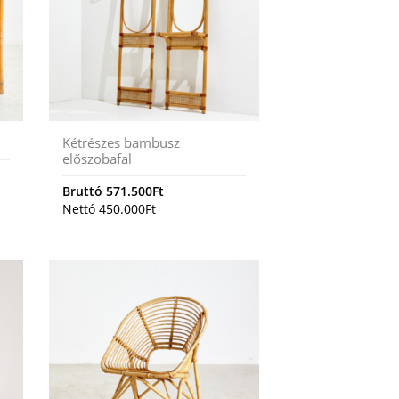
Kétrészes bambusz
előszobafal
Bruttó
571.500
Ft
Nettó
450.000
Ft