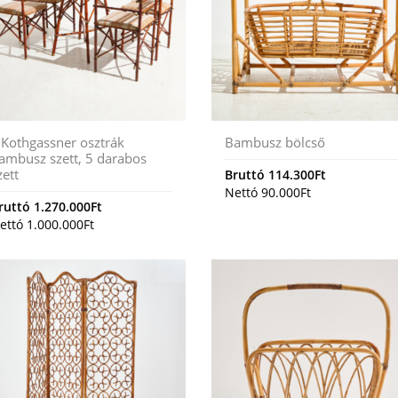
. Kothgassner osztrák
Bambusz bölcső
ambusz szett, 5 darabos
zett
Bruttó
114.300
Ft
Nettó
90.000
Ft
ruttó
1.270.000
Ft
ettó
1.000.000
Ft