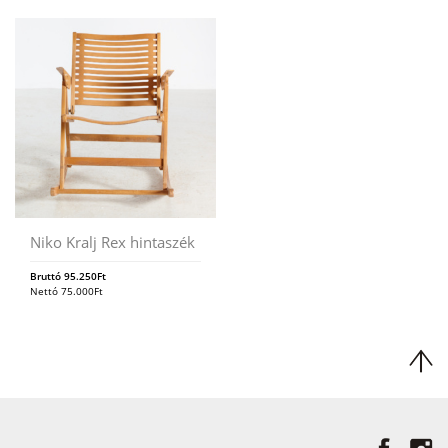
Niko Kralj Rex hintaszék
Bruttó
95.250
Ft
Nettó
75.000
Ft