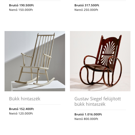
Bruttó
190.500
Ft
Bruttó
317.500
Ft
Nettó
150.000
Ft
Nettó
250.000
Ft
Bükk hintaszék
Gustav Siegel felújított
bükk hintaszék
Bruttó
152.400
Ft
Nettó
120.000
Ft
Bruttó
1.016.000
Ft
Nettó
800.000
Ft