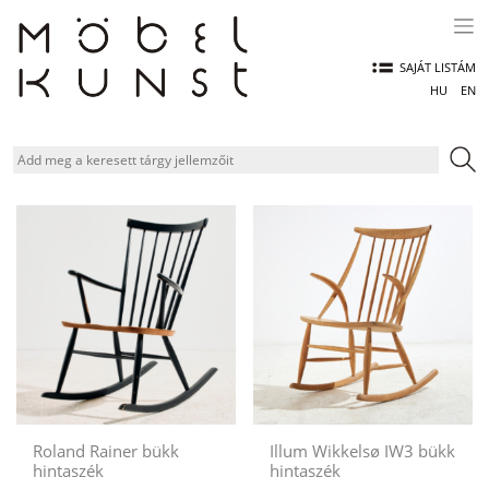
Skip
to
content
SAJÁT LISTÁM
HU
EN
Roland Rainer bükk
Illum Wikkelsø IW3 bükk
hintaszék
hintaszék