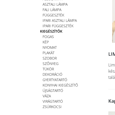
ASZTALI LÁMPA
FALI LÁMPA
FÜGGESZTÉK
IPARI ASZTALI LÁMPA
IPARI FÜGGESZTÉK
KIEGÉSZÍTŐK
FOGAS
KÉP
NYOMAT
PLAKÁT
LI
SZOBOR
SZŐNYEG
Lim
TÜKÖR
kés
DEKORÁCIÓ
tal
GYERTYATARTÓ
KONYHAI KIEGÉSZÍTŐ
ÚJSÁGTARTÓ
VÁZA
Ka
VIRÁGTARTÓ
ZSÚRKOCSI