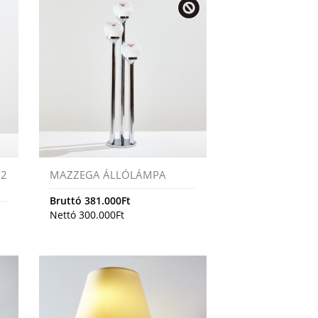
92
MAZZEGA ÁLLÓLÁMPA
Bruttó
381.000
Ft
Nettó
300.000
Ft