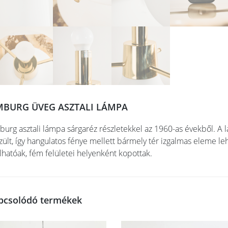
MBURG ÜVEG ASZTALI LÁMPA
burg asztali lámpa sárgaréz részletekkel az 1960-as évekből. A 
zült, így hangulatos fénye mellett bármely tér izgalmas eleme le
álhatóak, fém felületei helyenként kopottak.
pcsolódó termékek