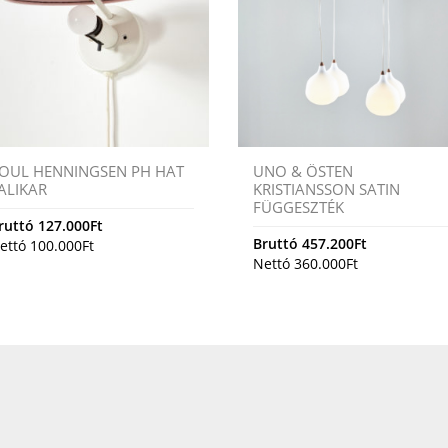
OUL HENNINGSEN PH HAT
UNO & ÖSTEN
ALIKAR
KRISTIANSSON SATIN
FÜGGESZTÉK
ruttó
127.000
Ft
Bruttó
457.200
Ft
ettó
100.000
Ft
Nettó
360.000
Ft