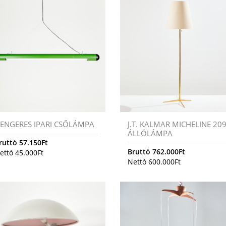
ENGERES IPARI CSŐLÁMPA
J.T. KALMAR MICHELINE 20
ÁLLÓLÁMPA
ruttó
57.150
Ft
Bruttó
762.000
Ft
ettó
45.000
Ft
Nettó
600.000
Ft