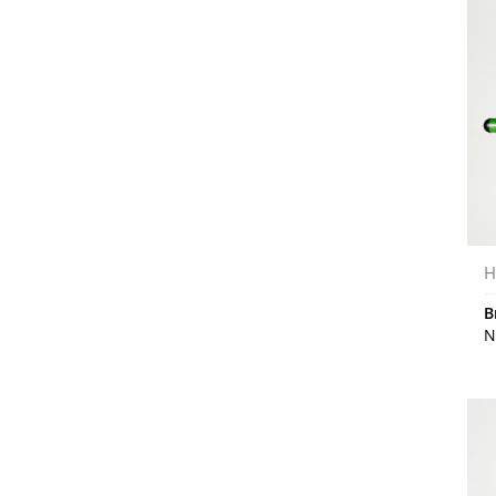
H
B
N