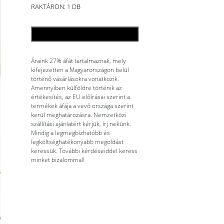
RAKTÁRON: 1 DB
KOSÁRBA TESZEM
Áraink 27% áfát tartalmaznak, mely
kifejezetten a Magyarországon belül
történő vásárlásokra vonatkozik.
Amennyiben külföldre történik az
értékesítés, az EU előírásai szerint a
termékek áfája a vevő országa szerint
kerül meghatározásra. Nemzetközi
szállítási ajánlatért kérjük, írj nekünk.
Mindig a legmegbízhatóbb és
legköltséghatékonyabb megoldást
keressük. További kérdéseiddel keress
minket bizalommal!