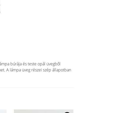
lámpa búrája és teste opál üvegből
het. A lámpa üveg részei szép állapotban