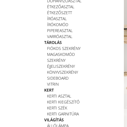
DOHÁNYZÓASZTAL
ÉTKEZŐASZTAL
ÉTKEZŐSZETT
ÍRÓASZTAL
ÍRÓKOMÓD
PIPEREASZTAL
VARRÓASZTAL
TÁROLÁS
FIÓKOS SZEKRÉNY
MAGASKOMÓD
SZEKRÉNY
ÉJJELISZEKRÉNY
KÖNYVSZEKRÉNY
SIDEBOARD
VITRIN
KERT
KERTI ASZTAL
KERTI KIEGÉSZÍTŐ
KERTI SZÉK
KERTI GARNITÚRA
VILÁGÍTÁS
ÁLLÓLÁMPA