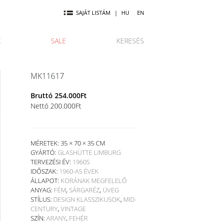
SAJÁT LISTÁM
|
HU
EN
K
SALE
KERESÉS
MK11617
Bruttó
254.000
Ft
Nettó
200.000
Ft
MÉRETEK: 35 × 70 × 35 CM
GYÁRTÓ:
GLASHÜTTE LIMBURG
TERVEZÉSI ÉV:
1960S
IDŐSZAK:
1960-AS ÉVEK
ÁLLAPOT:
KORÁNAK MEGFELELŐ
ANYAG:
FÉM
,
SÁRGARÉZ
,
ÜVEG
STÍLUS:
DESIGN KLASSZIKUSOK
,
MID-
CENTURY
,
VINTAGE
SZÍN:
ARANY
,
FEHÉR