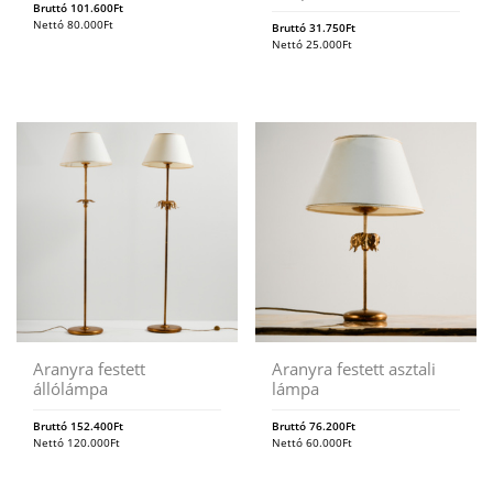
Bruttó
101.600
Ft
Nettó
80.000
Ft
Bruttó
31.750
Ft
Nettó
25.000
Ft
Aranyra festett
Aranyra festett asztali
állólámpa
lámpa
Bruttó
152.400
Ft
Bruttó
76.200
Ft
Nettó
120.000
Ft
Nettó
60.000
Ft