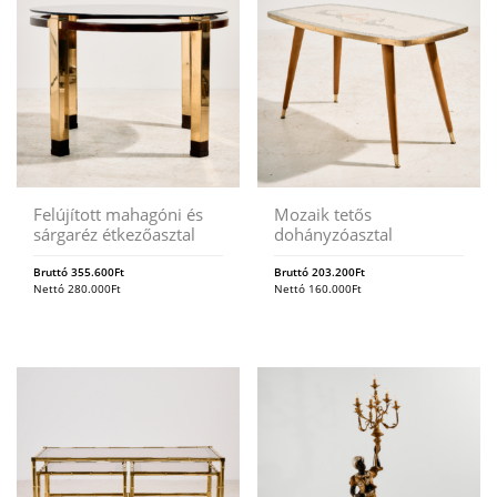
Felújított mahagóni és
Mozaik tetős
sárgaréz étkezőasztal
dohányzóasztal
Bruttó
355.600
Ft
Bruttó
203.200
Ft
Nettó
280.000
Ft
Nettó
160.000
Ft