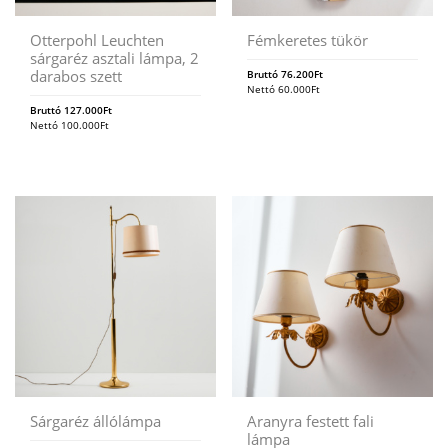
Otterpohl Leuchten
Fémkeretes tükör
sárgaréz asztali lámpa, 2
darabos szett
Bruttó
76.200
Ft
Nettó
60.000
Ft
Bruttó
127.000
Ft
Nettó
100.000
Ft
Sárgaréz állólámpa
Aranyra festett fali
lámpa