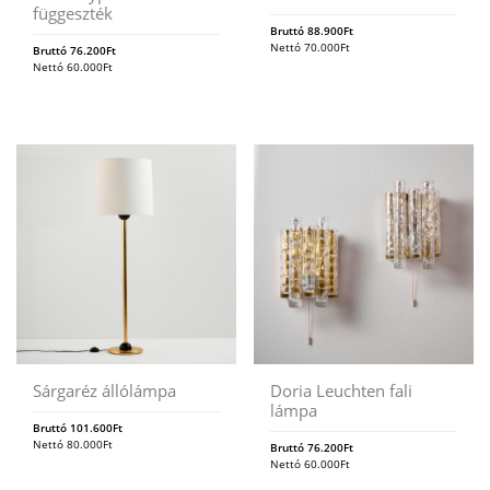
függeszték
Bruttó
88.900
Ft
Nettó
70.000
Ft
Bruttó
76.200
Ft
Nettó
60.000
Ft
Sárgaréz állólámpa
Doria Leuchten fali
lámpa
Bruttó
101.600
Ft
Nettó
80.000
Ft
Bruttó
76.200
Ft
Nettó
60.000
Ft