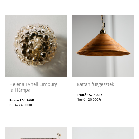
Helena Tynell Limburg
Rattan függeszték
fali lámpa
Bruttó
152.400
Ft
Nettó
120.000
Ft
Bruttó
304.800
Ft
Nettó
240.000
Ft