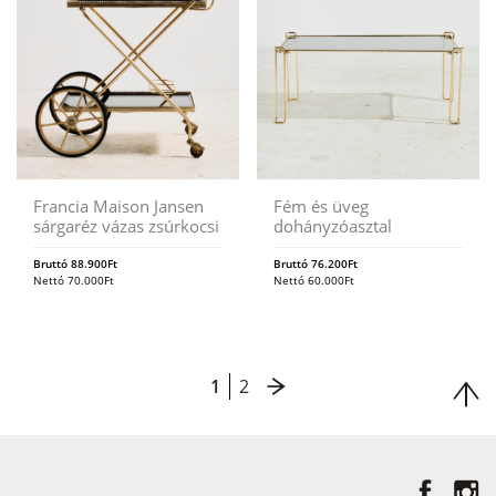
Francia Maison Jansen
Fém és üveg
sárgaréz vázas zsúrkocsi
dohányzóasztal
Bruttó
88.900
Ft
Bruttó
76.200
Ft
Nettó
70.000
Ft
Nettó
60.000
Ft
1
2