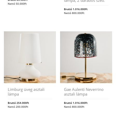
lámpa, 2 darabos szett
Nettó
50.000
Ft
Bruttó
1.016.000
Ft
Nettó
800.000
Ft
Limburg üveg asztali
Gae Aulenti Neverrino
lámpa
asztali lámpa
Bruttó
254.000
Ft
Bruttó
1.016.000
Ft
Nettó
200.000
Ft
Nettó
800.000
Ft