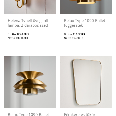
Helena Tynell üveg fali
Belux Type 1090 Ballet
lámpa, 2 darabos szett
függeszték
Bruttó
127.000
Ft
Bruttó
114.300
Ft
Nettó
100.000
Ft
Nettó
90.000
Ft
Belux Type 1090 Ballet
Fémkeretes tükör