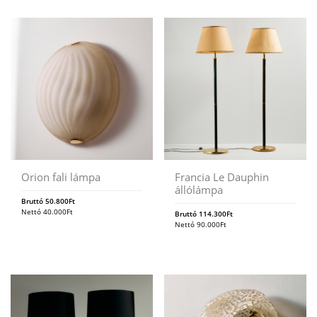
Orion fali lámpa
Francia Le Dauphin
állólámpa
Bruttó
50.800
Ft
Nettó
40.000
Ft
Bruttó
114.300
Ft
Nettó
90.000
Ft