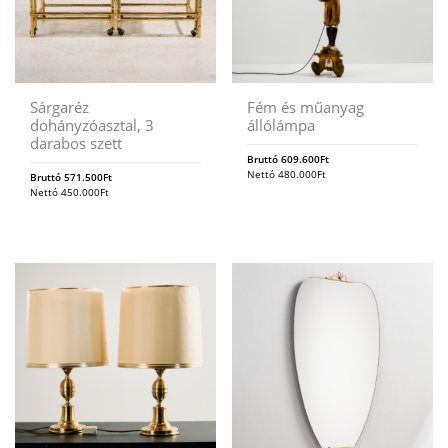
Sárgaréz
Fém és műanyag
dohányzóasztal, 3
állólámpa
darabos szett
Bruttó
609.600
Ft
Nettó
480.000
Ft
Bruttó
571.500
Ft
Nettó
450.000
Ft