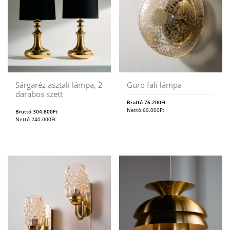
Sárgaréz asztali lámpa, 2
Guro fali lámpa
darabos szett
Bruttó
76.200
Ft
Nettó
60.000
Ft
Bruttó
304.800
Ft
Nettó
240.000
Ft