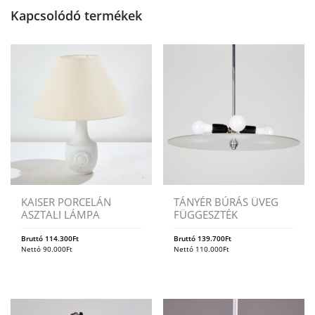
Kapcsolódó termékek
KAISER PORCELÁN
TÁNYÉR BÚRÁS ÜVEG
ASZTALI LÁMPA
FÜGGESZTÉK
Bruttó
114.300
Ft
Bruttó
139.700
Ft
Nettó
90.000
Ft
Nettó
110.000
Ft