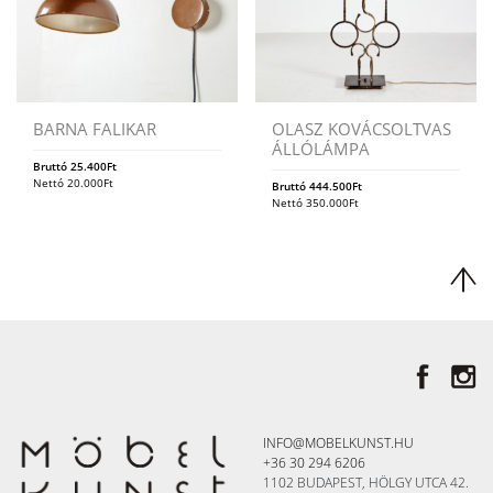
BARNA FALIKAR
OLASZ KOVÁCSOLTVAS
ÁLLÓLÁMPA
Bruttó
25.400
Ft
Nettó
20.000
Ft
Bruttó
444.500
Ft
Nettó
350.000
Ft
INFO@MOBELKUNST.HU
+36 30 294 6206
1102 BUDAPEST, HÖLGY UTCA 42.