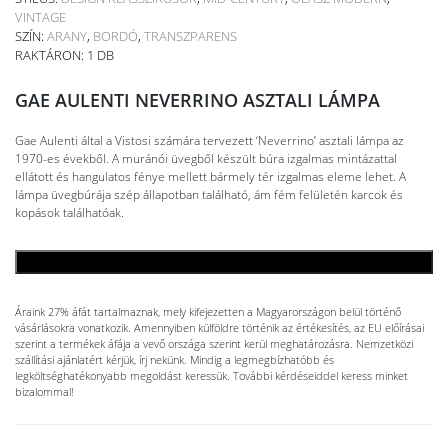
VINTAGE
SZÍN:
ARANY
,
BORDÓ
,
TRANSZPARENS
RAKTÁRON: 1 DB
GAE AULENTI NEVERRINO ASZTALI LÁMPA
Gae Aulenti által a Vistosi számára tervezett ‘Neverrino’ asztali lámpa az
1970-es évekből. A muránói üvegből készült búra izgalmas mintázattal
ellátott és hangulatos fénye mellett bármely tér izgalmas eleme lehet. A
lámpa üvegbúrája szép állapotban található, ám fém felületén karcok és
kopások találhatóak.
KOSÁRBA TESZEM
Áraink 27% áfát tartalmaznak, mely kifejezetten a Magyarországon belül történő
vásárlásokra vonatkozik. Amennyiben külföldre történik az értékesítés, az EU előírásai
szerint a termékek áfája a vevő országa szerint kerül meghatározásra. Nemzetközi
szállítási ajánlatért kérjük, írj nekünk. Mindig a legmegbízhatóbb és
legköltséghatékonyabb megoldást keressük. További kérdéseiddel keress minket
bizalommal!