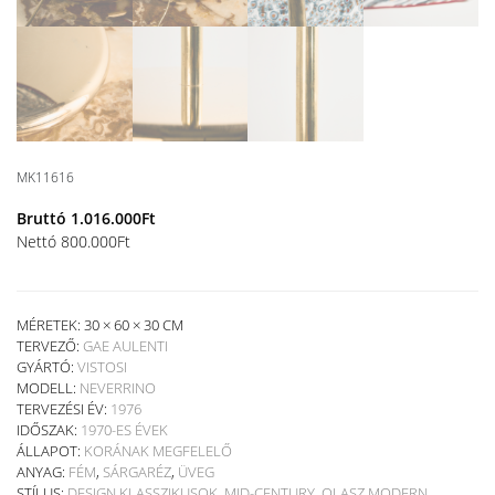
MK11616
Bruttó
1.016.000
Ft
Nettó
800.000
Ft
MÉRETEK: 30 × 60 × 30 CM
TERVEZŐ:
GAE AULENTI
GYÁRTÓ:
VISTOSI
MODELL:
NEVERRINO
TERVEZÉSI ÉV:
1976
IDŐSZAK:
1970-ES ÉVEK
ÁLLAPOT:
KORÁNAK MEGFELELŐ
ANYAG:
FÉM
,
SÁRGARÉZ
,
ÜVEG
STÍLUS:
DESIGN KLASSZIKUSOK
,
MID-CENTURY
,
OLASZ MODERN
,