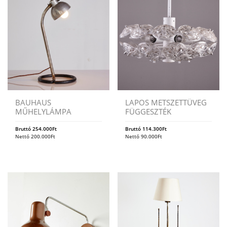
BAUHAUS
LAPOS METSZETTÜVEG
MŰHELYLÁMPA
FÜGGESZTÉK
Bruttó
254.000
Ft
Bruttó
114.300
Ft
Nettó
200.000
Ft
Nettó
90.000
Ft