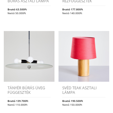
BÚRÁS ASZTALI LÁMPA
RÉZFÜGGESZTÉK
Bruttó
63.500
Ft
Bruttó
177.800
Ft
Nettó
50.000
Ft
Nettó
140.000
Ft
TÁNYÉR BÚRÁS ÜVEG
SVÉD TEAK ASZTALI
FÜGGESZTÉK
LÁMPA
Bruttó
139.700
Ft
Bruttó
190.500
Ft
Nettó
110.000
Ft
Nettó
150.000
Ft