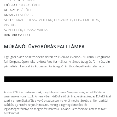
IDŐSZAK:
1980-AS ÉVEK
ÁLLAPOT:
SÉRÜLT
ANYAG:
FÉM
,
ÜVEG
STÍLUS:
KRAFT
,
OLASZ MODERN
,
ORGANIKUS
,
POSZT MODERN
,
VINTAGE
SZÍN:
FEHÉR
,
TRANSZPARENS
RAKTÁRON: 1 DB
MÚRÁNÓI ÜVEGBÚRÁS FALI LÁMPA
Egy igazi olasz posztmodern darab az 1980-as évekből. Muránói üvegbúrás
fali lámpa szépen lekerekített íves formákkal. A lámpa üveg és fém részein
pár felületi karccal és kopással. Az üvegbúrán több lepattanás található.
KOSÁRBA TESZEM
Áraink 27% áfát tartalmaznak, mely kifejezetten a Magyarországon belül történő
vásárlásokra vonatkozik. Amennyiben külföldre történik az értékesítés, az EU előírásai
szerint a termékek áfája a vevő országa szerint kerül meghatározásra. Nemzetközi
szállítási ajánlatért kérjük, írj nekünk. Mindig a legmegbízhatóbb és
legköltséghatékonyabb megoldást keressük. További kérdéseiddel keress minket
bizalommal!