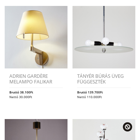
ADRIEN GARDÈRE
TÁNYÉR BÚRÁS ÜVEG
MELAMPO FALIKAR
FÜGGESZTÉK
Bruttó
38.100
Ft
Bruttó
139.700
Ft
Nettó
30.000
Ft
Nettó
110.000
Ft