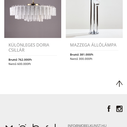
KÜLÖNLEGES DORIA
MAZZEGA ÁLLÓLÁMPA
CSILLÁR
Bruttó
381.000
Ft
Nettó
300.000
Ft
Bruttó
762.000
Ft
Nettó
600.000
Ft
INFO@MOBELKUNST.HU