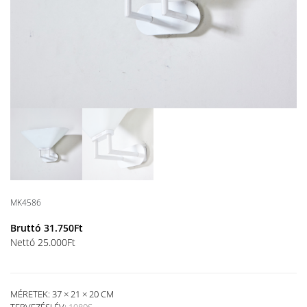
MK4586
Bruttó
31.750
Ft
Nettó
25.000
Ft
MÉRETEK: 37 × 21 × 20 CM
TERVEZÉSI ÉV:
1980S