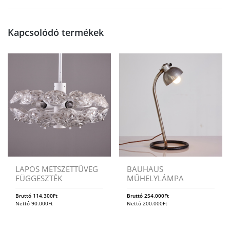
Kapcsolódó termékek
LAPOS METSZETTÜVEG
BAUHAUS
FÜGGESZTÉK
MŰHELYLÁMPA
Bruttó
114.300
Ft
Bruttó
254.000
Ft
Nettó
90.000
Ft
Nettó
200.000
Ft