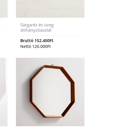
Sárgaréz és üveg
dohányzóasztal
Bruttó
152.400
Ft
Nettó
120.000
Ft