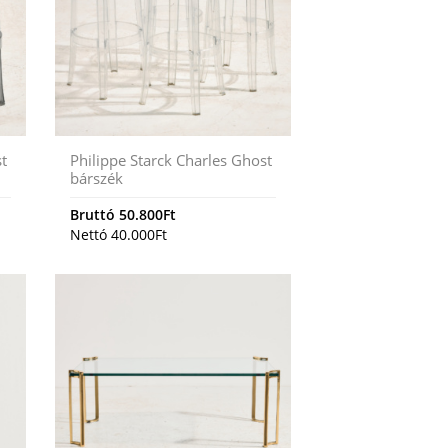
st
Philippe Starck Charles Ghost
bárszék
Bruttó
50.800
Ft
Nettó
40.000
Ft