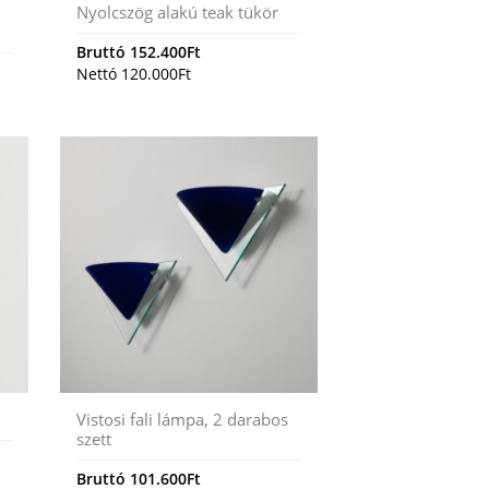
Nyolcszög alakú teak tükör
Bruttó
152.400
Ft
Nettó
120.000
Ft
Vistosi fali lámpa, 2 darabos
szett
Bruttó
101.600
Ft