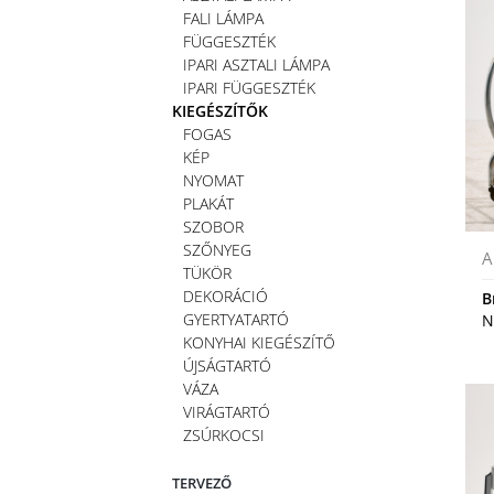
FALI LÁMPA
FÜGGESZTÉK
IPARI ASZTALI LÁMPA
IPARI FÜGGESZTÉK
KIEGÉSZÍTŐK
FOGAS
KÉP
NYOMAT
PLAKÁT
SZOBOR
SZŐNYEG
A
TÜKÖR
DEKORÁCIÓ
B
GYERTYATARTÓ
N
KONYHAI KIEGÉSZÍTŐ
ÚJSÁGTARTÓ
VÁZA
VIRÁGTARTÓ
ZSÚRKOCSI
TERVEZŐ