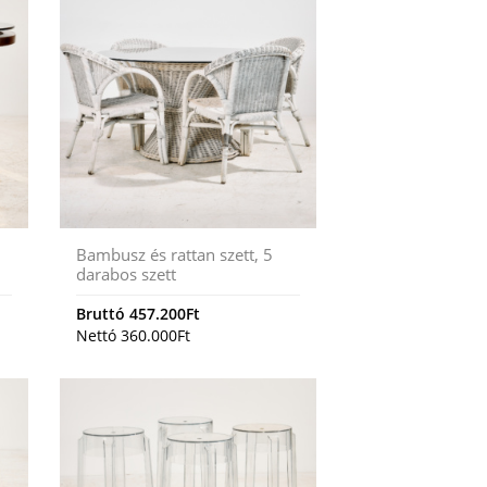
Bambusz és rattan szett, 5
darabos szett
Bruttó
457.200
Ft
Nettó
360.000
Ft