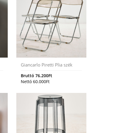
Giancarlo Piretti Plia szék
Bruttó
76.200
Ft
Nettó
60.000
Ft