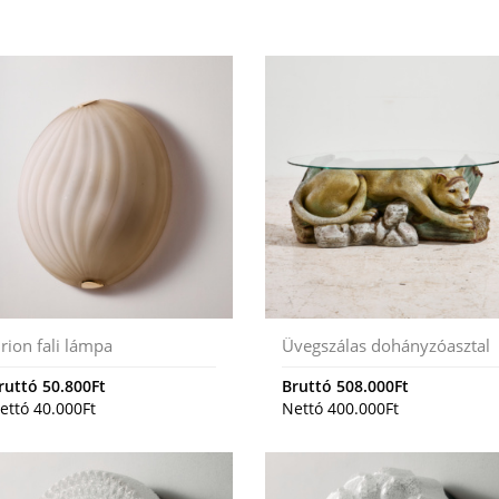
rion fali lámpa
Üvegszálas dohányzóasztal
ruttó
50.800
Ft
Bruttó
508.000
Ft
ettó
40.000
Ft
Nettó
400.000
Ft