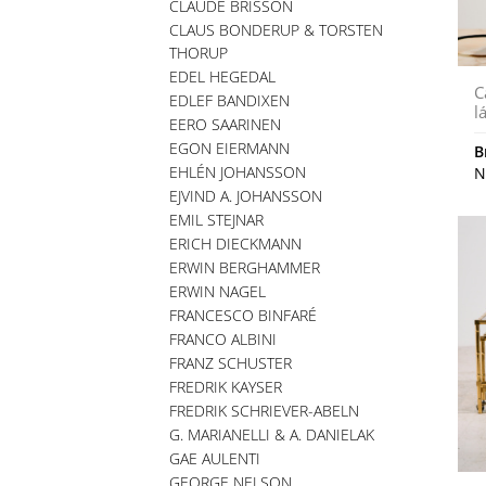
CLAUDE BRISSON
CLAUS BONDERUP & TORSTEN
THORUP
EDEL HEGEDAL
C
EDLEF BANDIXEN
l
EERO SAARINEN
EGON EIERMANN
B
EHLÉN JOHANSSON
N
EJVIND A. JOHANSSON
EMIL STEJNAR
ERICH DIECKMANN
ERWIN BERGHAMMER
ERWIN NAGEL
FRANCESCO BINFARÉ
FRANCO ALBINI
FRANZ SCHUSTER
FREDRIK KAYSER
FREDRIK SCHRIEVER-ABELN
G. MARIANELLI & A. DANIELAK
GAE AULENTI
GEORGE NELSON