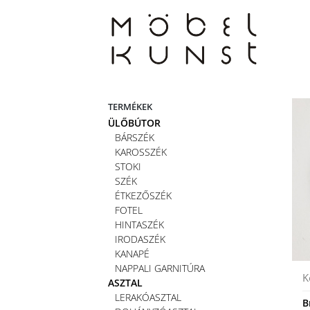
Skip
to
content
TERMÉKEK
ÜLŐBÚTOR
BÁRSZÉK
KAROSSZÉK
STOKI
SZÉK
ÉTKEZŐSZÉK
FOTEL
HINTASZÉK
IRODASZÉK
KANAPÉ
NAPPALI GARNITÚRA
K
ASZTAL
LERAKÓASZTAL
B