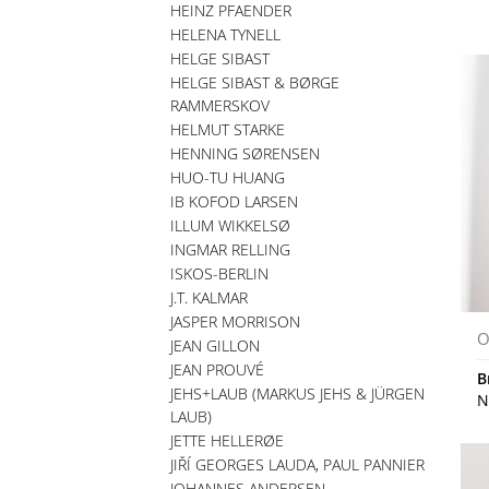
HEINZ PFAENDER
HELENA TYNELL
HELGE SIBAST
HELGE SIBAST & BØRGE
RAMMERSKOV
HELMUT STARKE
HENNING SØRENSEN
HUO-TU HUANG
IB KOFOD LARSEN
ILLUM WIKKELSØ
INGMAR RELLING
ISKOS-BERLIN
J.T. KALMAR
JASPER MORRISON
O
JEAN GILLON
JEAN PROUVÉ
B
JEHS+LAUB (MARKUS JEHS & JÜRGEN
N
LAUB)
JETTE HELLERØE
JIŘÍ GEORGES LAUDA, PAUL PANNIER
JOHANNES ANDERSEN