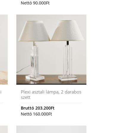
Nettó
90.000
Ft
i
Plexi asztali lámpa, 2 darabos
szett
Bruttó
203.200
Ft
Nettó
160.000
Ft