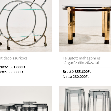
rt deco zsúrkocsi
Felújított mahagóni és
sárgaréz étkezőasztal
ruttó
381.000
Ft
Bruttó
355.600
Ft
ettó
300.000
Ft
Nettó
280.000
Ft