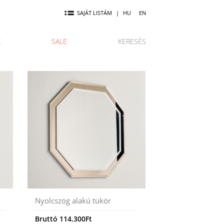
SAJÁT LISTÁM
|
HU
EN
K
SALE
KERESÉS
Nyolcszög alakú tükör
Bruttó
114.300
Ft