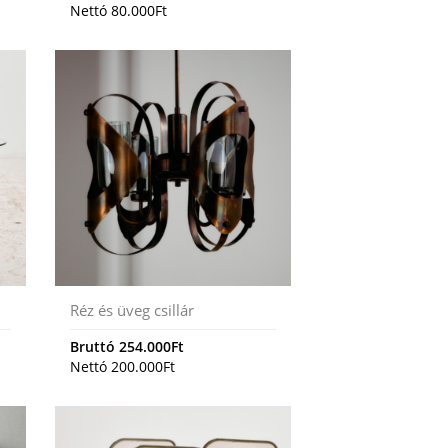
Nettó
80.000
Ft
Réz és üveg csillár
Bruttó
254.000
Ft
Nettó
200.000
Ft