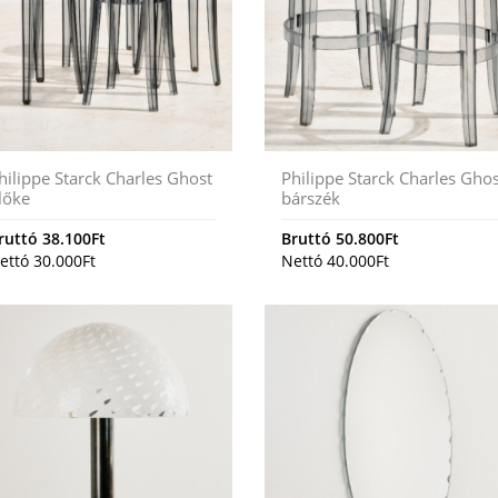
hilippe Starck Charles Ghost
Philippe Starck Charles Gho
lőke
bárszék
ruttó
38.100
Ft
Bruttó
50.800
Ft
ettó
30.000
Ft
Nettó
40.000
Ft