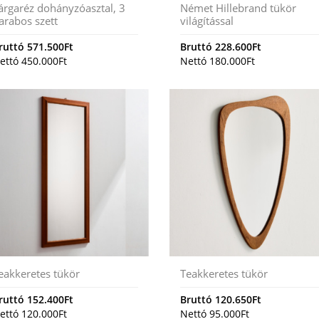
árgaréz dohányzóasztal, 3
Német Hillebrand tükör
arabos szett
világítással
ruttó
571.500
Ft
Bruttó
228.600
Ft
ettó
450.000
Ft
Nettó
180.000
Ft
eakkeretes tükör
Teakkeretes tükör
ruttó
152.400
Ft
Bruttó
120.650
Ft
ettó
120.000
Ft
Nettó
95.000
Ft