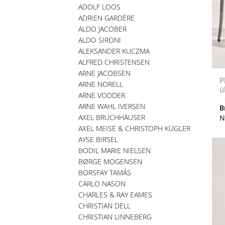
ADOLF LOOS
ADRIEN GARDÈRE
ALDO JACOBER
ALDO SIRONI
ALEKSANDER KUCZMA
ALFRED CHRISTENSEN
ARNE JACOBSEN
P
ARNE NORELL
ü
ARNE VODDER
ARNE WAHL IVERSEN
B
AXEL BRUCHHÄUSER
N
AXEL MEISE & CHRISTOPH KÜGLER
AYSE BIRSEL
BODIL MARIE NIELSEN
BØRGE MOGENSEN
BORSFAY TAMÁS
CARLO NASON
CHARLES & RAY EAMES
CHRISTIAN DELL
CHRISTIAN LINNEBERG