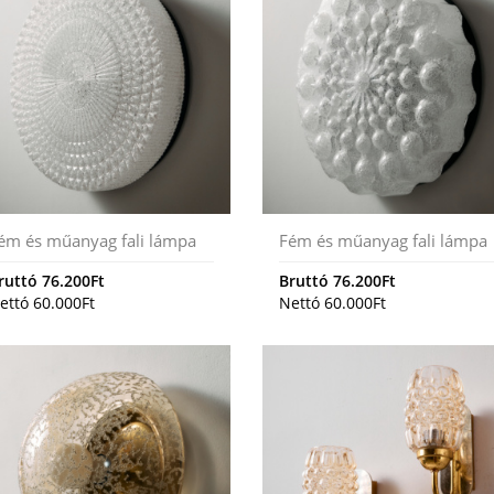
ém és műanyag fali lámpa
Fém és műanyag fali lámpa
ruttó
76.200
Ft
Bruttó
76.200
Ft
ettó
60.000
Ft
Nettó
60.000
Ft