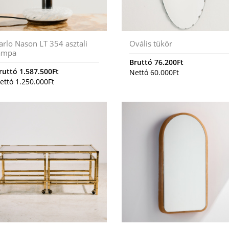
arlo Nason LT 354 asztali
Ovális tükör
ámpa
Bruttó
76.200
Ft
ruttó
1.587.500
Ft
Nettó
60.000
Ft
ettó
1.250.000
Ft