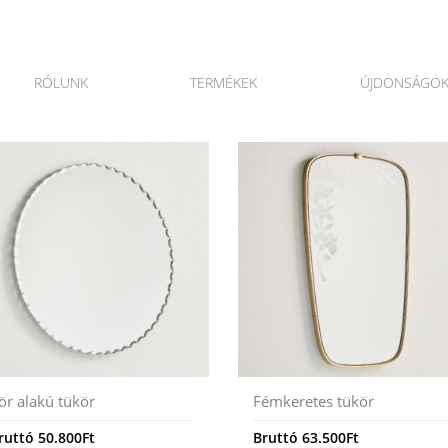
RÓLUNK
TERMÉKEK
ÚJDONSÁGO
ör alakú tükör
Fémkeretes tükör
ruttó
50.800
Ft
Bruttó
63.500
Ft