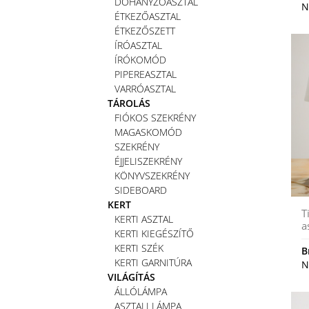
DOHÁNYZÓASZTAL
N
ÉTKEZŐASZTAL
ÉTKEZŐSZETT
ÍRÓASZTAL
ÍRÓKOMÓD
PIPEREASZTAL
VARRÓASZTAL
TÁROLÁS
FIÓKOS SZEKRÉNY
MAGASKOMÓD
SZEKRÉNY
ÉJJELISZEKRÉNY
KÖNYVSZEKRÉNY
SIDEBOARD
KERT
T
KERTI ASZTAL
a
KERTI KIEGÉSZÍTŐ
KERTI SZÉK
B
KERTI GARNITÚRA
N
VILÁGÍTÁS
ÁLLÓLÁMPA
ASZTALI LÁMPA