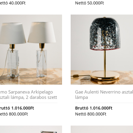
ettó
40.000
Ft
Nettó
50.000
Ft
imo Sarpaneva Arkipelago
Gae Aulenti Neverrino asztal
sztali lámpa, 2 darabos szett
lámpa
ruttó
1.016.000
Ft
Bruttó
1.016.000
Ft
ettó
800.000
Ft
Nettó
800.000
Ft