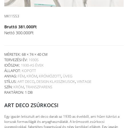
MK11553
Bruttó
381.000
Ft
Nettó
300.000
Ft
MÉRETEK: 68 × 74 × 40 CM
TERVEZÉSI ÉV:
1930S
IDŐSZAK:
1930-AS ÉVEK
ÁLLAPOT:
KOPOTT
ANYAG:
FÉM
,
KRÓM
,
KRÓMÓZOTT
,
ÜVEG
STÍLUS:
ART DECO
,
DESIGN KLASSZIKUSOK
,
VINTAGE
SZÍN:
KRÓM
,
TRANSZPARENS
RAKTÁRON: 1 DB
ART DECO ZSÚRKOCSI
Egy igazán letisztult art deco darab az 1930-as évekből, ami hűen tükrözi a
korszak formavilágát és anyaghasználatát. A krómozott zsúrkocsi
üvegpolcokkal, fabetétes fogantyúval és négy kerékkel ellátott. Egy igazán