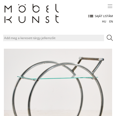
Skip
to
content
SAJÁT LISTÁM
HU
EN