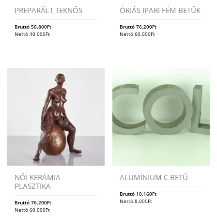
PREPARÁLT TEKNŐS
ÓRIÁS IPARI FÉM BETŰK
Bruttó
50.800
Ft
Bruttó
76.200
Ft
Nettó
40.000
Ft
Nettó
60.000
Ft
NŐI KERÁMIA
ALUMÍNIUM C BETŰ
PLASZTIKA
Bruttó
10.160
Ft
Nettó
8.000
Ft
Bruttó
76.200
Ft
Nettó
60.000
Ft