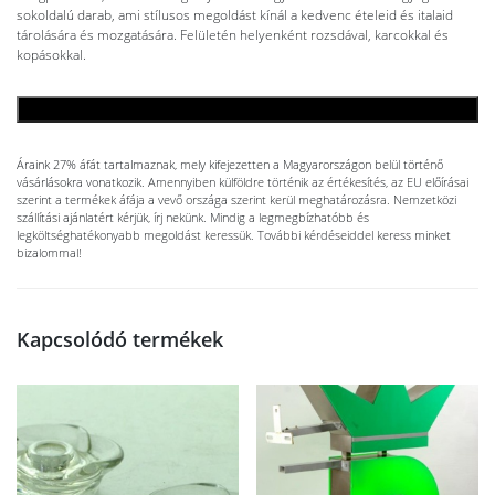
sokoldalú darab, ami stílusos megoldást kínál a kedvenc ételeid és italaid
tárolására és mozgatására. Felületén helyenként rozsdával, karcokkal és
kopásokkal.
KOSÁRBA TESZEM
Áraink 27% áfát tartalmaznak, mely kifejezetten a Magyarországon belül történő
vásárlásokra vonatkozik. Amennyiben külföldre történik az értékesítés, az EU előírásai
szerint a termékek áfája a vevő országa szerint kerül meghatározásra. Nemzetközi
szállítási ajánlatért kérjük, írj nekünk. Mindig a legmegbízhatóbb és
legköltséghatékonyabb megoldást keressük. További kérdéseiddel keress minket
bizalommal!
Kapcsolódó termékek