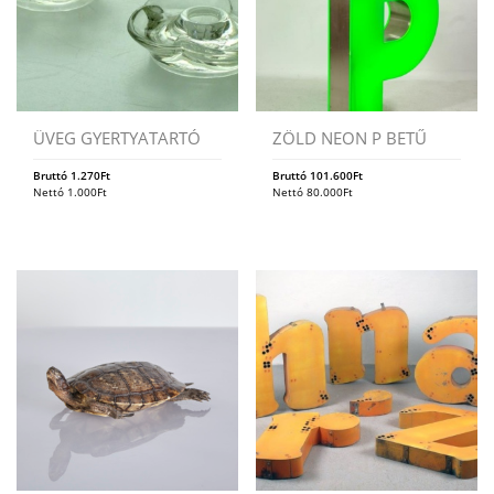
ÜVEG GYERTYATARTÓ
ZÖLD NEON P BETŰ
Bruttó
1.270
Ft
Bruttó
101.600
Ft
Nettó
1.000
Ft
Nettó
80.000
Ft