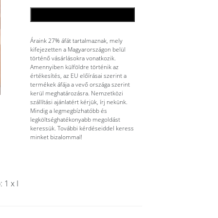
KOSÁRBA TESZEM
Áraink 27% áfát tartalmaznak, mely
kifejezetten a Magyarországon belül
történő vásárlásokra vonatkozik.
Amennyiben külföldre történik az
értékesítés, az EU előírásai szerint a
termékek áfája a vevő országa szerint
kerül meghatározásra. Nemzetközi
szállítási ajánlatért kérjük, írj nekünk.
Mindig a legmegbízhatóbb és
legköltséghatékonyabb megoldást
keressük. További kérdéseiddel keress
minket bizalommal!
 1 x I