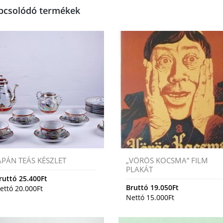
pcsolódó termékek
APÁN TEÁS KÉSZLET
„VÖRÖS KOCSMA” FILM
PLAKÁT
ruttó
25.400
Ft
Bruttó
19.050
Ft
ettó
20.000
Ft
Nettó
15.000
Ft