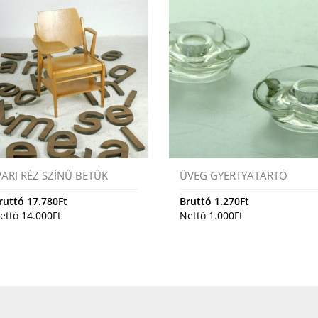
PARI RÉZ SZÍNŰ BETŰK
ÜVEG GYERTYATARTÓ
ruttó
17.780
Ft
Bruttó
1.270
Ft
ettó
14.000
Ft
Nettó
1.000
Ft