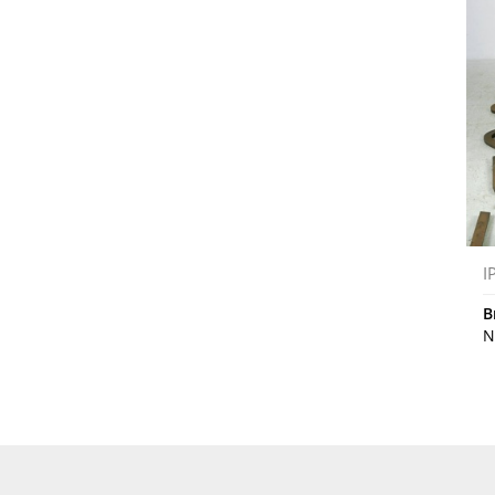
I
B
N