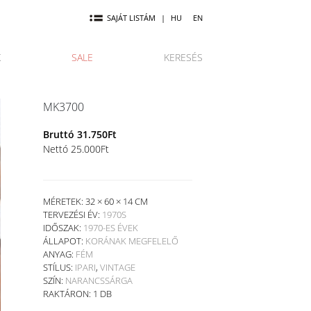
SAJÁT LISTÁM
|
HU
EN
K
SALE
KERESÉS
MK3700
Bruttó
31.750
Ft
Nettó
25.000
Ft
MÉRETEK: 32 × 60 × 14 CM
TERVEZÉSI ÉV:
1970S
IDŐSZAK:
1970-ES ÉVEK
ÁLLAPOT:
KORÁNAK MEGFELELŐ
ANYAG:
FÉM
STÍLUS:
IPARI
,
VINTAGE
SZÍN:
NARANCSSÁRGA
RAKTÁRON: 1 DB