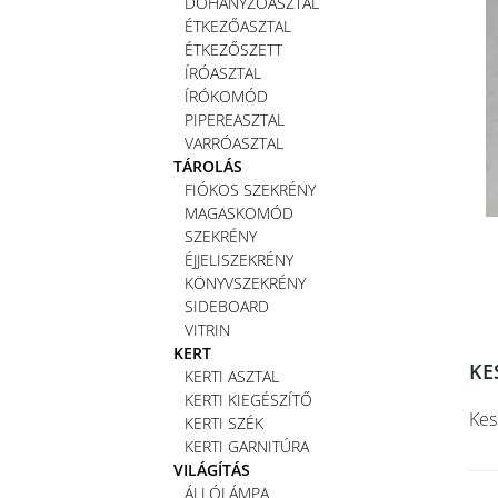
DOHÁNYZÓASZTAL
ÉTKEZŐASZTAL
ÉTKEZŐSZETT
ÍRÓASZTAL
ÍRÓKOMÓD
PIPEREASZTAL
VARRÓASZTAL
TÁROLÁS
FIÓKOS SZEKRÉNY
MAGASKOMÓD
SZEKRÉNY
ÉJJELISZEKRÉNY
KÖNYVSZEKRÉNY
SIDEBOARD
VITRIN
KERT
KE
KERTI ASZTAL
KERTI KIEGÉSZÍTŐ
Kes
KERTI SZÉK
KERTI GARNITÚRA
VILÁGÍTÁS
ÁLLÓLÁMPA