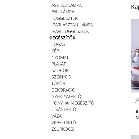
ASZTALI LÁMPA
Ka
FALI LÁMPA
FÜGGESZTÉK
IPARI ASZTALI LÁMPA
IPARI FÜGGESZTÉK
KIEGÉSZÍTŐK
FOGAS
KÉP
NYOMAT
PLAKÁT
SZOBOR
SZŐNYEG
TÜKÖR
DEKORÁCIÓ
GYERTYATARTÓ
J
KONYHAI KIEGÉSZÍTŐ
ÚJSÁGTARTÓ
B
VÁZA
N
VIRÁGTARTÓ
ZSÚRKOCSI