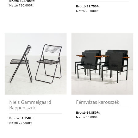
Bruttó
152.400
Ft
Nettó
120.000
Ft
Bruttó
31.750
Ft
Nettó
25.000
Ft
Niels Gammelgaard
Fémvázas karosszék
Rappen szék
Bruttó
69.850
Ft
Nettó
55.000
Ft
Bruttó
31.750
Ft
Nettó
25.000
Ft