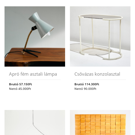
Apró fém asztali lámpa
Csővázas konzolasztal
Bruttó
57.150
Ft
Bruttó
114.300
Ft
Nettó
45.000
Ft
Nettó
90.000
Ft