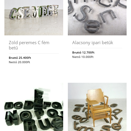
Zöld peremes C fém
Alacsony ipari betűk
betű
Bruttó
12.700
Ft
Nettó
10.000
Ft
Bruttó
25.400
Ft
Nettó
20.000
Ft