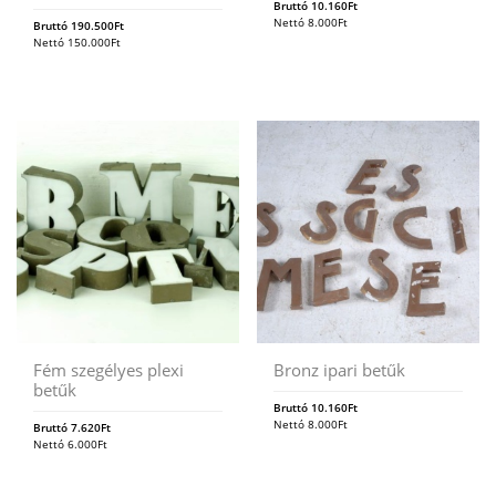
Bruttó
10.160
Ft
Nettó
8.000
Ft
Bruttó
190.500
Ft
Nettó
150.000
Ft
Fém szegélyes plexi
Bronz ipari betűk
betűk
Bruttó
10.160
Ft
Nettó
8.000
Ft
Bruttó
7.620
Ft
Nettó
6.000
Ft