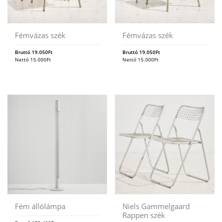
Fémvázas szék
Fémvázas szék
Bruttó
19.050
Ft
Bruttó
19.050
Ft
Nettó
15.000
Ft
Nettó
15.000
Ft
Fém állólámpa
Niels Gammelgaard
Rappen szék