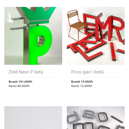
Zöld Neon P betű
Piros ipari I betű
Bruttó
101.600
Ft
Bruttó
19.050
Ft
Nettó
80.000
Ft
Nettó
15.000
Ft