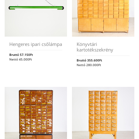
Hengeres ipari csőlámpa
Könyvtári
kartotékszekrény
Bruttó
57.150
Ft
Nettó
45.000
Ft
Bruttó
355.600
Ft
Nettó
280.000
Ft