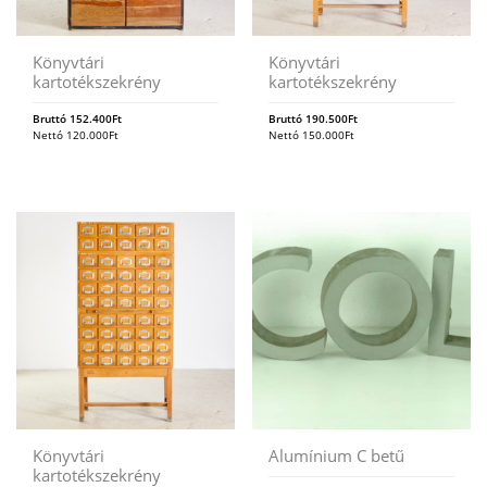
Könyvtári
Könyvtári
kartotékszekrény
kartotékszekrény
Bruttó
152.400
Ft
Bruttó
190.500
Ft
Nettó
120.000
Ft
Nettó
150.000
Ft
Könyvtári
Alumínium C betű
kartotékszekrény