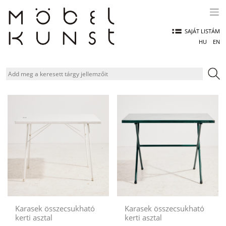
Skip
to
content
SAJÁT LISTÁM
HU
EN
Karasek összecsukható
Karasek összecsukható
kerti asztal
kerti asztal