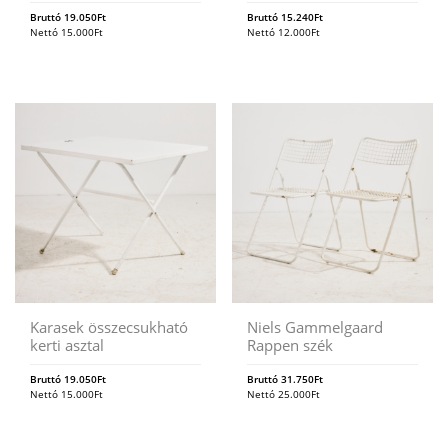
Bruttó
19.050
Ft
Bruttó
15.240
Ft
Nettó
15.000
Ft
Nettó
12.000
Ft
Karasek összecsukható
Niels Gammelgaard
kerti asztal
Rappen szék
Bruttó
19.050
Ft
Bruttó
31.750
Ft
Nettó
15.000
Ft
Nettó
25.000
Ft