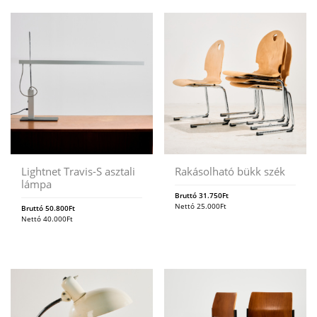
Lightnet Travis-S asztali
Rakásolható bükk szék
lámpa
Bruttó
31.750
Ft
Nettó
25.000
Ft
Bruttó
50.800
Ft
Nettó
40.000
Ft