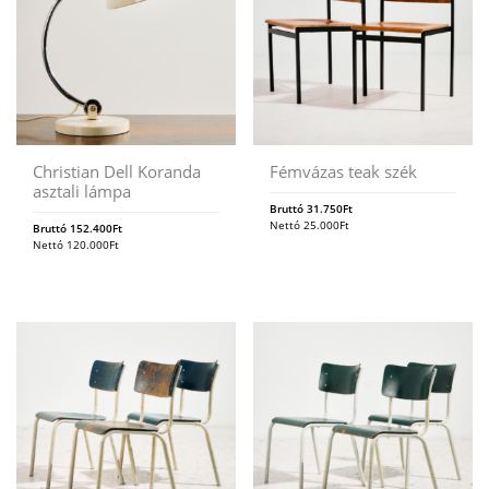
Christian Dell Koranda
Fémvázas teak szék
asztali lámpa
Bruttó
31.750
Ft
Nettó
25.000
Ft
Bruttó
152.400
Ft
Nettó
120.000
Ft