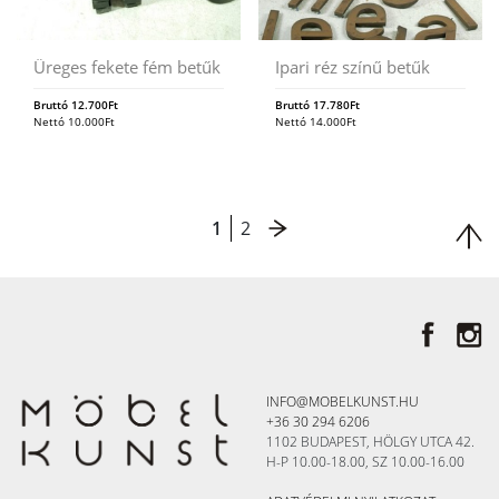
Üreges fekete fém betűk
Ipari réz színű betűk
Bruttó
12.700
Ft
Bruttó
17.780
Ft
Nettó
10.000
Ft
Nettó
14.000
Ft
1
2
INFO@MOBELKUNST.HU
+36 30 294 6206
1102 BUDAPEST, HÖLGY UTCA 42.
H-P 10.00-18.00, SZ 10.00-16.00