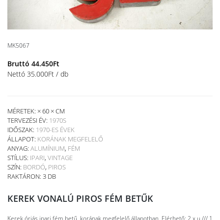
MK5067
Bruttó
44.450
Ft
Nettó
35.000
Ft
/ db
MÉRETEK: × 60 × CM
TERVEZÉSI ÉV:
1970S
IDŐSZAK:
1970-ES ÉVEK
ÁLLAPOT:
KORÁNAK MEGFELELŐ
ANYAG:
ALUMÍNIUM
,
FÉM
STÍLUS:
IPARI
,
VINTAGE
SZÍN:
BORDÓ
,
PIROS
RAKTÁRON: 3 DB
KEREK VONALÚ PIROS FÉM BETŰK
Kerek óriás ipari fém betű, korának megfelelő állapotban. Elérhető: 2 x u /// 1