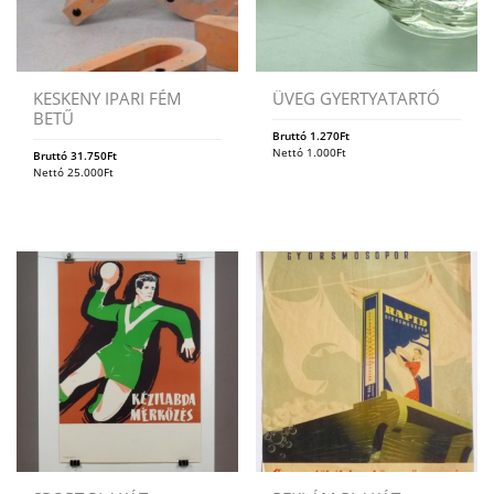
KESKENY IPARI FÉM
ÜVEG GYERTYATARTÓ
BETŰ
Bruttó
1.270
Ft
Nettó
1.000
Ft
Bruttó
31.750
Ft
Nettó
25.000
Ft