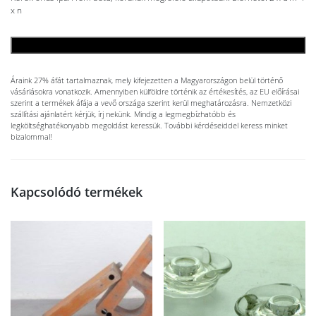
x n
KOSÁRBA TESZEM
Áraink 27% áfát tartalmaznak, mely kifejezetten a Magyarországon belül történő
vásárlásokra vonatkozik. Amennyiben külföldre történik az értékesítés, az EU előírásai
szerint a termékek áfája a vevő országa szerint kerül meghatározásra. Nemzetközi
szállítási ajánlatért kérjük, írj nekünk. Mindig a legmegbízhatóbb és
legköltséghatékonyabb megoldást keressük. További kérdéseiddel keress minket
bizalommal!
Kapcsolódó termékek