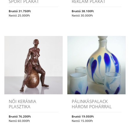
SPORT PLAKÁT
REKLÁM PLAKÁT
Bruttó
31.750
Ft
Bruttó
38.100
Ft
Nettó
25.000
Ft
Nettó
30.000
Ft
NŐI KERÁMIA
PÁLINKÁSPALACK
PLASZTIKA
HÁROM POHÁRRAL
Bruttó
76.200
Ft
Bruttó
19.050
Ft
Nettó
60.000
Ft
Nettó
15.000
Ft