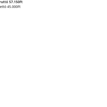
ruttó
57.150
Ft
ettó
45.000
Ft