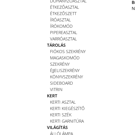
DOHÁNYZÓASZTAL
B
ÉTKEZŐASZTAL
N
ÉTKEZŐSZETT
ÍRÓASZTAL
ÍRÓKOMÓD
PIPEREASZTAL
VARRÓASZTAL
TÁROLÁS
FIÓKOS SZEKRÉNY
MAGASKOMÓD
SZEKRÉNY
ÉJJELISZEKRÉNY
KÖNYVSZEKRÉNY
SIDEBOARD
VITRIN
KERT
KERTI ASZTAL
KERTI KIEGÉSZÍTŐ
KERTI SZÉK
KERTI GARNITÚRA
VILÁGÍTÁS
ÁLLÓLÁMPA