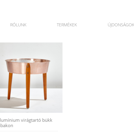
RÓLUNK
TERMÉKEK
ÚJDONSÁGO
lumínium virágtartó bükk
ábakon