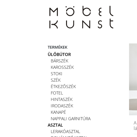
Skip
to
content
TERMÉKEK
ÜLŐBÚTOR
BÁRSZÉK
KAROSSZÉK
STOKI
SZÉK
ÉTKEZŐSZÉK
FOTEL
HINTASZÉK
IRODASZÉK
KANAPÉ
NAPPALI GARNITÚRA
A
ASZTAL
l
LERAKÓASZTAL