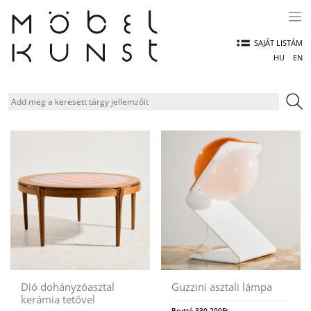
Skip
to
content
SAJÁT LISTÁM
HU
EN
Dió dohányzóasztal
Guzzini asztali lámpa
kerámia tetővel
Bruttó
330.200
Ft