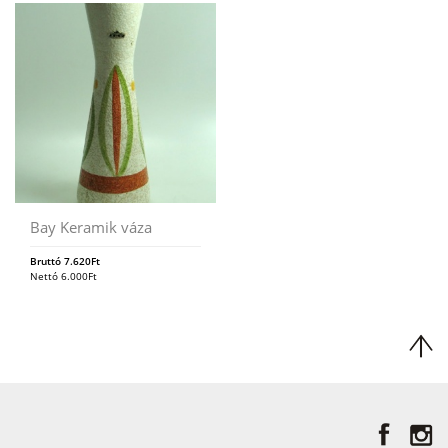
Bay Keramik váza
Bruttó
7.620
Ft
Nettó
6.000
Ft