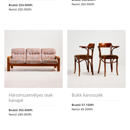
Nettó
260.000
Ft
Bruttó
254.000
Ft
Nettó
200.000
Ft
Háromszemélyes teak
Bükk karosszék
kanapé
Bruttó
57.150
Ft
Nettó
45.000
Ft
Bruttó
355.600
Ft
Nettó
280.000
Ft