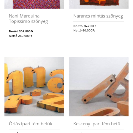
Nani Marquina
Narancs mintás szőnyeg
Topissimo szőnyeg
Bruttó
76.200
Ft
Nettó
60.000
Ft
Bruttó
304.800
Ft
Nettó
240.000
Ft
Óriás ipari fém betűk
Keskeny ipari fém betű