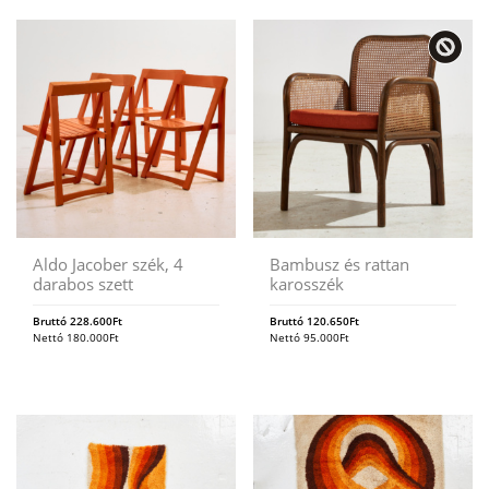
Aldo Jacober szék, 4
Bambusz és rattan
darabos szett
karosszék
Bruttó
228.600
Ft
Bruttó
120.650
Ft
Nettó
180.000
Ft
Nettó
95.000
Ft