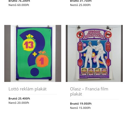
Bruttó
76.200
Ft
Bruttó
31.750
Ft
Nettó
60.000
Ft
Nettó
25.000
Ft
Lottó reklám plakát
Olasz – Francia film
plakát
Bruttó
25.400
Ft
Nettó
20.000
Ft
Bruttó
19.050
Ft
Nettó
15.000
Ft