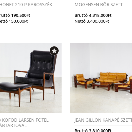
HONET 210 P KAROSSZÉK
MOGENSEN BŐR SZETT
ruttó
190.500
Ft
Bruttó
4.318.000
Ft
ettó
150.000
Ft
Nettó
3.400.000
Ft
B KOFOD LARSEN FOTEL
JEAN GILLON KANAPÉ SZET
ÁBTARTÓVAL
Bruttó
3.810.000
Ft