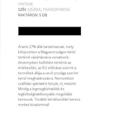
VINTAGE
SZÍN:
SZÜRKE
,
TRANSZPARENS
RAKTÁRON: 5 DB
KOSÁRBA TESZEM
Áraink 27% áfát tartalmaznak, mely
kifejezetten a Magyarországon belül
történő vásárlásokra vonatkozik.
Amennyiben külföldre történik az
értékesítés, az EU előírásai szerint a
termékek áfája a vevő országa szerint
kerül meghatározásra. Nemzetközi
szállítási ajánlatért kérjük, írj nekünk.
Mindig a legmegbízhatóbb és
legköltséghatékonyabb megoldást
keressük. További kérdéseiddel keress
minket bizalommal!