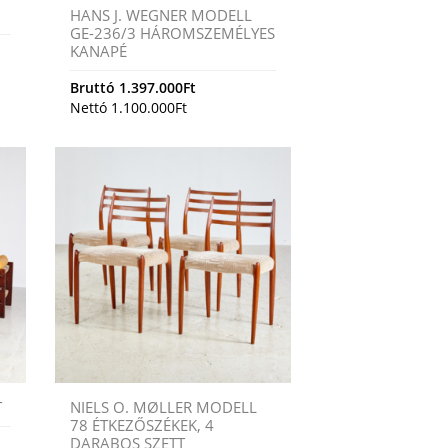
HANS J. WEGNER MODELL
GE-236/3 HÁROMSZEMÉLYES
KANAPÉ
Bruttó
1.397.000
Ft
Nettó
1.100.000
Ft
T
NIELS O. MØLLER MODELL
78 ÉTKEZŐSZÉKEK, 4
DARABOS SZETT