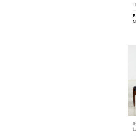
T
B
N
I
L