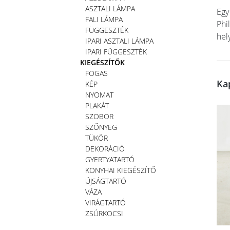
ASZTALI LÁMPA
Egy
FALI LÁMPA
Phi
FÜGGESZTÉK
hel
IPARI ASZTALI LÁMPA
IPARI FÜGGESZTÉK
KIEGÉSZÍTŐK
FOGAS
Ka
KÉP
NYOMAT
PLAKÁT
SZOBOR
SZŐNYEG
TÜKÖR
DEKORÁCIÓ
GYERTYATARTÓ
KONYHAI KIEGÉSZÍTŐ
ÚJSÁGTARTÓ
VÁZA
VIRÁGTARTÓ
ZSÚRKOCSI