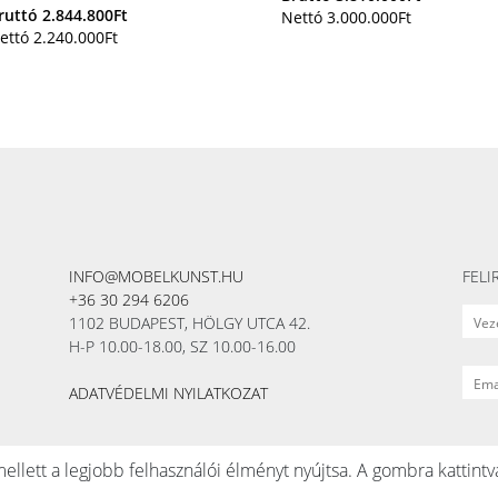
ruttó
2.844.800
Ft
Nettó
3.000.000
Ft
ettó
2.240.000
Ft
INFO@MOBELKUNST.HU
FELI
+36 30 294 6206
1102 BUDAPEST, HÖLGY UTCA 42.
H-P 10.00-18.00, SZ 10.00-16.00
ADATVÉDELMI NYILATKOZAT
llett a legjobb felhasználói élményt nyújtsa. A gombra kattintv