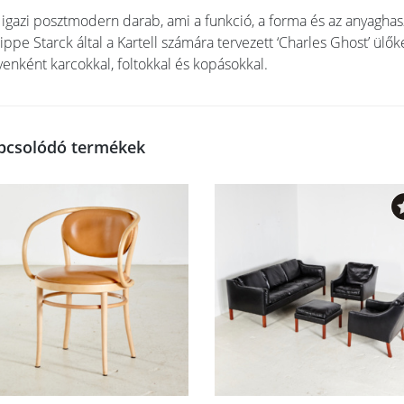
 igazi posztmodern darab, ami a funkció, a forma és az anyaghasz
lippe Starck által a Kartell számára tervezett ‘Charles Ghost’ ülő
yenként karcokkal, foltokkal és kopásokkal.
pcsolódó termékek