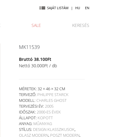
SAJÁT LISTÁM
|
HU
EN
K
SALE
KERESÉS
MK11539
Bruttó
38.100
Ft
Nettó
30.000
Ft
/ db
MÉRETEK: 32 × 46 × 32 CM
TERVEZŐ:
PHILIPPE STARCK
MODELL:
CHARLES GHOST
TERVEZÉSI ÉV:
2005
IDŐSZAK:
2000-ES ÉVEK
ÁLLAPOT:
KOPOTT
ANYAG:
MŰANYAG
STÍLUS:
DESIGN KLASSZIKUSOK
,
OLASZ MODERN
,
POSZT MODERN
,