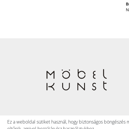
B
N
Ez a weboldal sütiket használ, hogy biztonságos böngészés me
eltűnik, amivel hozzájárulsz használatukhoz.