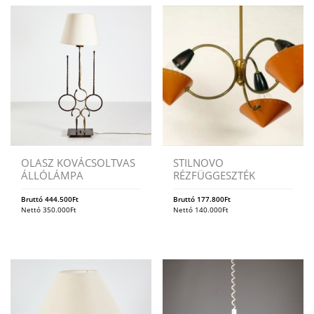
OLASZ KOVÁCSOLTVAS
STILNOVO
ÁLLÓLÁMPA
RÉZFÜGGESZTÉK
Bruttó
444.500
Ft
Bruttó
177.800
Ft
Nettó
350.000
Ft
Nettó
140.000
Ft