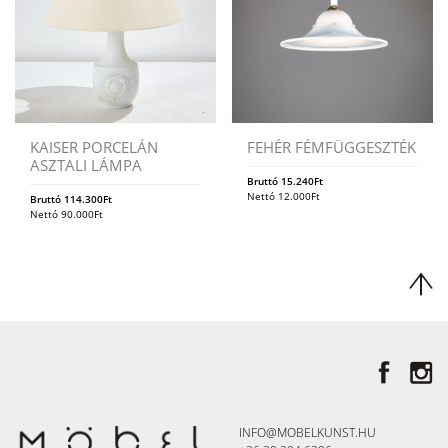
KAISER PORCELÁN
FEHÉR FÉMFÜGGESZTÉK
ASZTALI LÁMPA
Bruttó
15.240
Ft
Nettó
12.000
Ft
Bruttó
114.300
Ft
Nettó
90.000
Ft
INFO@MOBELKUNST.HU