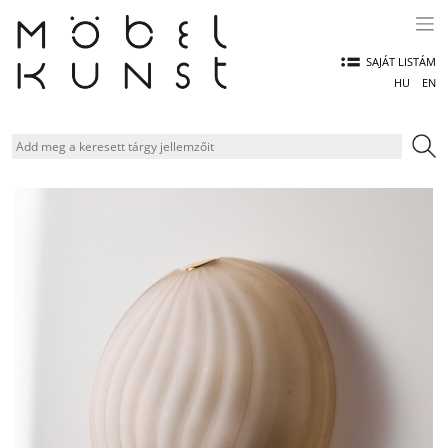
Skip
to
content
SAJÁT LISTÁM
HU
EN