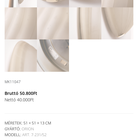
MK11047
Bruttó
50.800
Ft
Nettó
40.000
Ft
MÉRETEK: 51 × 51 × 13 CM
GYÁRTÓ:
ORION
MODELL:
ART. 7-231/52