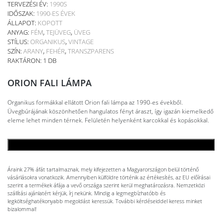
TERVEZÉSI ÉV:
1990S
IDŐSZAK:
1990-ES ÉVEK
ÁLLAPOT:
KOPOTT
ANYAG:
FÉM
,
TEJÜVEG
,
ÜVEG
STÍLUS:
ORGANIKUS
,
VINTAGE
SZÍN:
ARANY
,
FEHÉR
,
TRANSZPARENS
RAKTÁRON: 1 DB
ORION FALI LÁMPA
Organikus formákkal ellátott Orion fali lámpa az 1990-es évekből.
Üvegbúrájának köszönhetően hangulatos fényt áraszt, így igazán kiemelkedő
eleme lehet minden térnek. Felületén helyenként karcokkal és kopásokkal.
KOSÁRBA TESZEM
Áraink 27% áfát tartalmaznak, mely kifejezetten a Magyarországon belül történő
vásárlásokra vonatkozik. Amennyiben külföldre történik az értékesítés, az EU előírásai
szerint a termékek áfája a vevő országa szerint kerül meghatározásra. Nemzetközi
szállítási ajánlatért kérjük, írj nekünk. Mindig a legmegbízhatóbb és
legköltséghatékonyabb megoldást keressük. További kérdéseiddel keress minket
bizalommal!