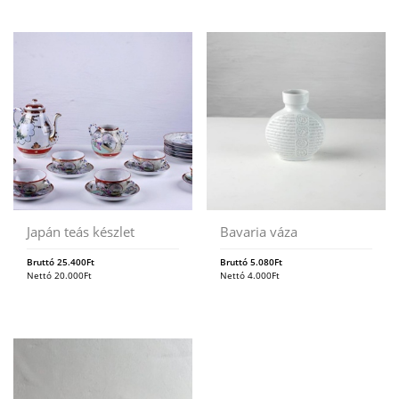
Japán teás készlet
Bavaria váza
Bruttó
25.400
Ft
Bruttó
5.080
Ft
Nettó
20.000
Ft
Nettó
4.000
Ft