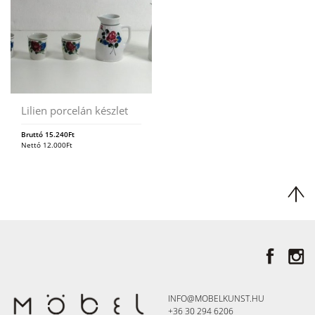
Lilien porcelán készlet
Bruttó
15.240
Ft
Nettó
12.000
Ft
INFO@MOBELKUNST.HU
+36 30 294 6206