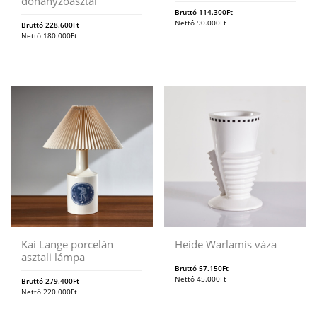
dohányzóasztal
Bruttó
114.300
Ft
Nettó
90.000
Ft
Bruttó
228.600
Ft
Nettó
180.000
Ft
Kai Lange porcelán
Heide Warlamis váza
asztali lámpa
Bruttó
57.150
Ft
Nettó
45.000
Ft
Bruttó
279.400
Ft
Nettó
220.000
Ft