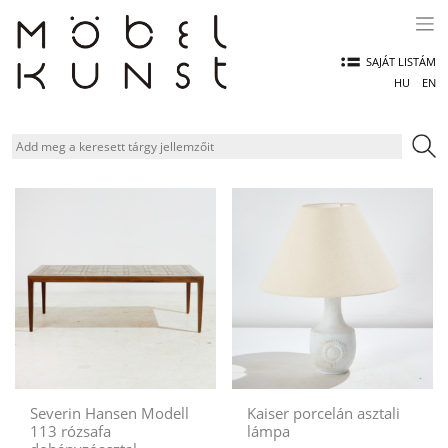
Skip
to
content
SAJÁT LISTÁM
HU
EN
Severin Hansen Modell
Kaiser porcelán asztali
113 rózsafa
lámpa