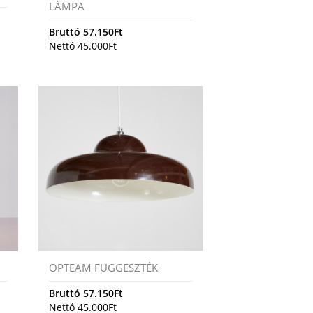
LÁMPA
Bruttó
57.150
Ft
Nettó
45.000
Ft
OPTEAM FÜGGESZTÉK
Bruttó
57.150
Ft
Nettó
45.000
Ft