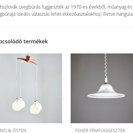
hszlovák üvegbúrás függeszték az 1970-es évekből, műanyag és f
gbúrája ideális választás lehet étkezőasztalokhoz, illetve hangulat
pcsolódó termékek
NO & ÖSTEN
FEHÉR FÉMFÜGGESZTÉK