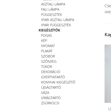
ASZTALI LÁMPA
Cse
FALI LÁMPA
üve
FÜGGESZTÉK
IPARI ASZTALI LÁMPA
IPARI FÜGGESZTÉK
KIEGÉSZÍTŐK
Ka
FOGAS
KÉP
NYOMAT
PLAKÁT
SZOBOR
SZŐNYEG
TÜKÖR
DEKORÁCIÓ
GYERTYATARTÓ
KONYHAI KIEGÉSZÍTŐ
ÚJSÁGTARTÓ
VÁZA
VIRÁGTARTÓ
ZSÚRKOCSI
U