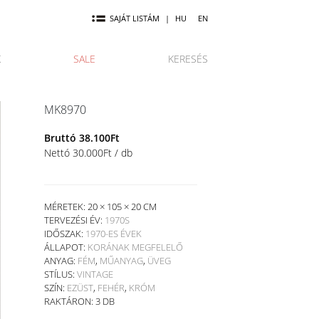
SAJÁT LISTÁM
|
HU
EN
K
SALE
KERESÉS
MK8970
Bruttó
38.100
Ft
Nettó
30.000
Ft
/ db
MÉRETEK: 20 × 105 × 20 CM
TERVEZÉSI ÉV:
1970S
IDŐSZAK:
1970-ES ÉVEK
ÁLLAPOT:
KORÁNAK MEGFELELŐ
ANYAG:
FÉM
,
MŰANYAG
,
ÜVEG
STÍLUS:
VINTAGE
SZÍN:
EZÜST
,
FEHÉR
,
KRÓM
RAKTÁRON: 3 DB