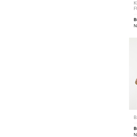
K
F
B
N
B
B
N