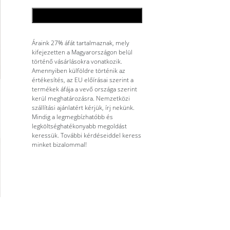
KOSÁRBA TESZEM
Áraink 27% áfát tartalmaznak, mely
kifejezetten a Magyarországon belül
történő vásárlásokra vonatkozik.
Amennyiben külföldre történik az
értékesítés, az EU előírásai szerint a
termékek áfája a vevő országa szerint
kerül meghatározásra. Nemzetközi
szállítási ajánlatért kérjük, írj nekünk.
Mindig a legmegbízhatóbb és
legköltséghatékonyabb megoldást
keressük. További kérdéseiddel keress
minket bizalommal!