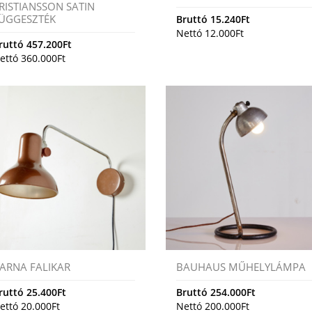
RISTIANSSON SATIN
ÜGGESZTÉK
Bruttó
15.240
Ft
Nettó
12.000
Ft
ruttó
457.200
Ft
ettó
360.000
Ft
ARNA FALIKAR
BAUHAUS MŰHELYLÁMPA
ruttó
25.400
Ft
Bruttó
254.000
Ft
ettó
20.000
Ft
Nettó
200.000
Ft