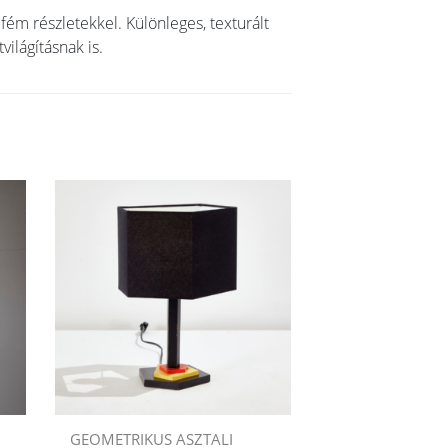
ém részletekkel. Különleges, texturált
világításnak is.
GEOMETRIKUS ASZTALI