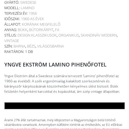
GYÁRTÓ:
SWEDESE
MODELL:
LAMINO
TERVEZÉSI ÉV:
1956
IDŐSZAK:
1960-AS ÉVEK
ÁLLAPOT:
KORÁNAK MEGFELELŐ
ANYAG:
BÜKK
,
BÚTORKÁRPIT
,
FA
STÍLUS:
DESIGN KLASSZIKUSOK
,
ORGANIKUS
,
SKANDINÁV MODERN
,
VINTAGE
SZÍN:
BARNA
,
BÉZS
,
VILÁGOSBARNA
RAKTÁRON: 1 DB
YNGVE EKSTRÖM LAMINO PIHENŐFOTEL
Yngve Ekström által a Swedese számára tervezett ‘Lamino’ pihenőfotel az
1960-as évekből. A szék ergonómiailag kialakított szerkezetének és
bárányszőr kárpitozásának köszönhetően kényelmes ülést biztosít. Bükk
felületén helyenként karcokkal és kopásokkal, ám szép vintage állapotban.
KOSÁRBA TESZEM
Áraink 27% áfát tartalmaznak, mely kifejezetten a Magyarországon belül történő
vásárlásokra vonatkozik. Amennyiben külföldre történik az értékesítés, az EU előírásai