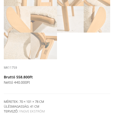
MK11759
Bruttó
558.800
Ft
Nettó
440.000
Ft
MÉRETEK: 70 × 101 × 78 CM
ÜLÉSMAGASSÁG:
41 CM
TERVEZŐ:
YNGVE EKSTRÖM