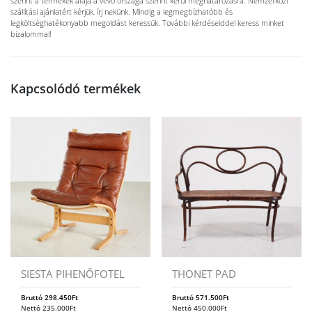
szerint a termékek áfája a vevő országa szerint kerül meghatározásra. Nemzetközi
szállítási ajánlatért kérjük, írj nekünk. Mindig a legmegbízhatóbb és
legköltséghatékonyabb megoldást keressük. További kérdéseiddel keress minket
bizalommal!
Kapcsolódó termékek
SIESTA PIHENŐFOTEL
THONET PAD
Bruttó
298.450
Ft
Bruttó
571.500
Ft
Nettó
235.000
Ft
Nettó
450.000
Ft