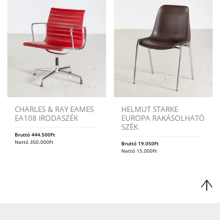
CHARLES & RAY EAMES
HELMUT STARKE
EA108 IRODASZÉK
EUROPA RAKÁSOLHATÓ
SZÉK
Bruttó
444.500
Ft
Nettó
350.000
Ft
Bruttó
19.050
Ft
Nettó
15.000
Ft