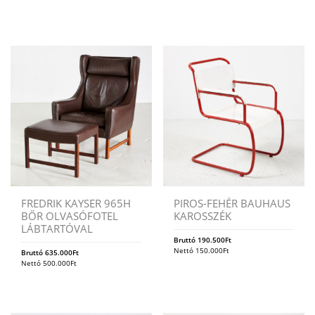
FREDRIK KAYSER 965H
PIROS-FEHÉR BAUHAUS
BŐR OLVASÓFOTEL
KAROSSZÉK
LÁBTARTÓVAL
Bruttó
190.500
Ft
Nettó
150.000
Ft
Bruttó
635.000
Ft
Nettó
500.000
Ft