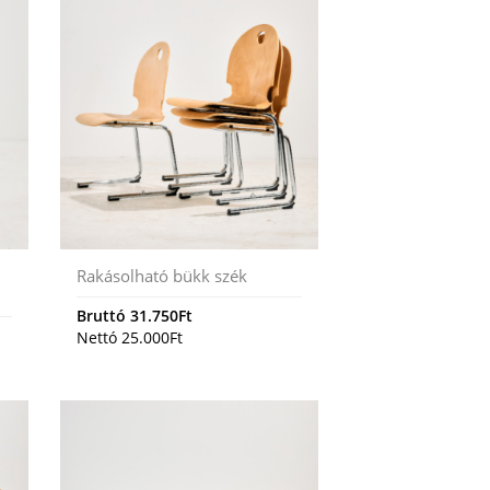
Rakásolható bükk szék
Bruttó
31.750
Ft
Nettó
25.000
Ft