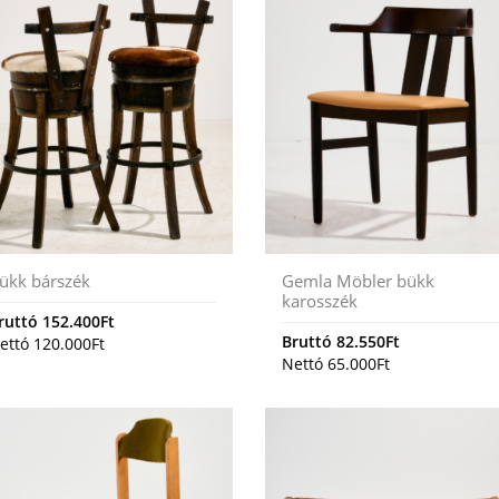
ükk bárszék
Gemla Möbler bükk
karosszék
ruttó
152.400
Ft
Bruttó
82.550
Ft
ettó
120.000
Ft
Nettó
65.000
Ft