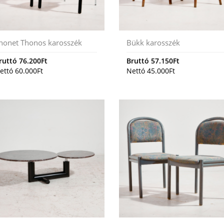
honet Thonos karosszék
Bükk karosszék
ruttó
76.200
Ft
Bruttó
57.150
Ft
ettó
60.000
Ft
Nettó
45.000
Ft