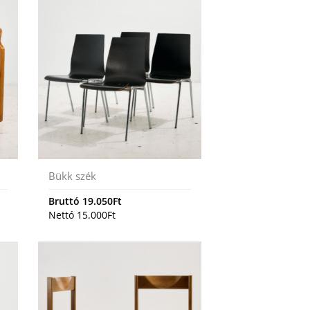
Bükk szék
Bruttó
19.050
Ft
Nettó
15.000
Ft