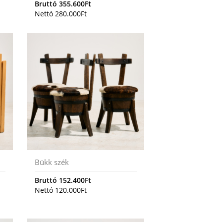
Bruttó
355.600
Ft
Nettó
280.000
Ft
Bükk szék
Bruttó
152.400
Ft
Nettó
120.000
Ft