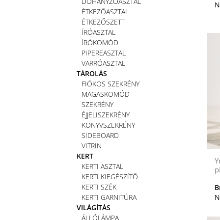
DOHÁNYZÓASZTAL
N
ÉTKEZŐASZTAL
ÉTKEZŐSZETT
ÍRÓASZTAL
ÍRÓKOMÓD
PIPEREASZTAL
VARRÓASZTAL
TÁROLÁS
FIÓKOS SZEKRÉNY
MAGASKOMÓD
SZEKRÉNY
ÉJJELISZEKRÉNY
KÖNYVSZEKRÉNY
SIDEBOARD
VITRIN
KERT
Y
KERTI ASZTAL
p
KERTI KIEGÉSZÍTŐ
KERTI SZÉK
B
KERTI GARNITÚRA
N
VILÁGÍTÁS
ÁLLÓLÁMPA