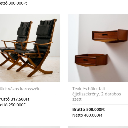
ettó
300.000
Ft
ükk vázas karosszék
Teak és bükk fali
éjjeliszekrény, 2 darabos
szett
ruttó
317.500
Ft
ettó
250.000
Ft
Bruttó
508.000
Ft
Nettó
400.000
Ft