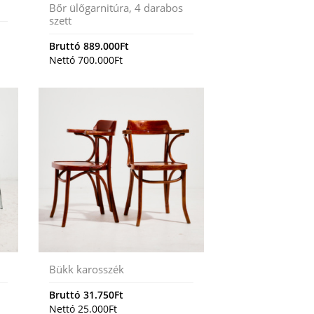
Bőr ülőgarnitúra, 4 darabos
szett
Bruttó
889.000
Ft
Nettó
700.000
Ft
Bükk karosszék
Bruttó
31.750
Ft
Nettó
25.000
Ft