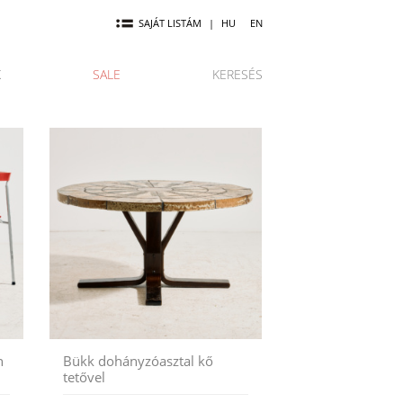
SAJÁT LISTÁM
|
HU
EN
K
SALE
KERESÉS
n
Bükk dohányzóasztal kő
tetővel