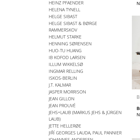
HEINZ PFAENDER
N
HELENA TYNELL
HELGE SIBAST
HELGE SIBAST & BØRGE
RAMMERSKOV
HELMUT STARKE
HENNING SØRENSEN
HUO-TU HUANG
IB KOFOD LARSEN
ILLUM WIKKELSØ
INGMAR RELLING
ISKOS-BERLIN
J.T. KALMAR
JASPER MORRISON
B
JEAN GILLON
JEAN PROUVÉ
B
JEHS+LAUB (MARKUS JEHS & JÜRGEN
N
LAUB)
JETTE HELLERØE
JIŘÍ GEORGES LAUDA, PAUL PANNIER
JOHANNES ANDERSEN