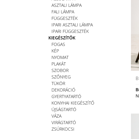
ASZTALI LÁMPA
FALI LÁMPA
FÜGGESZTÉK
IPARI ASZTALI LÁMPA
IPARI FÜGGESZTÉK
KIEGÉSZÍTŐK
FOGAS
KÉP
NYOMAT
PLAKÁT
SZOBOR
SZŐNYEG
B
TÜKÖR
B
DEKORÁCIÓ
N
GYERTYATARTÓ
KONYHAI KIEGÉSZÍTŐ
ÚJSÁGTARTÓ
VÁZA
VIRÁGTARTÓ
ZSÚRKOCSI