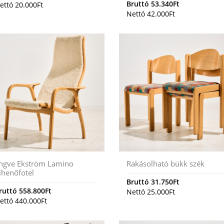
Bruttó
53.340
Ft
ettó
20.000
Ft
Nettó
42.000
Ft
ngve Ekström Lamino
Rakásolható bükk szék
ihenőfotel
Bruttó
31.750
Ft
ruttó
558.800
Ft
Nettó
25.000
Ft
ettó
440.000
Ft