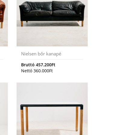
Nielsen bőr kanapé
Bruttó
457.200
Ft
Nettó
360.000
Ft