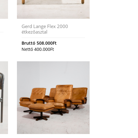
Gerd Lange Flex 2000
étkezőasztal
Bruttó
508.000
Ft
Nettó
400.000
Ft