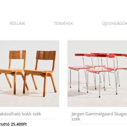
RÓLUNK
TERMÉKEK
ÚJDONSÁGO
akásolható bükk szék
Jørgen Gammelgaard Skage
szék
ruttó
25.400
Ft