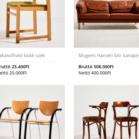
akásolható bükk szék
Mogens Hansen bőr kanapé
ruttó
25.400
Ft
Bruttó
508.000
Ft
ettó
20.000
Ft
Nettó
400.000
Ft