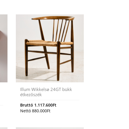
Illum Wikkelsø 24GT bükk
étkezőszék
Bruttó
1.117.600
Ft
Nettó
880.000
Ft