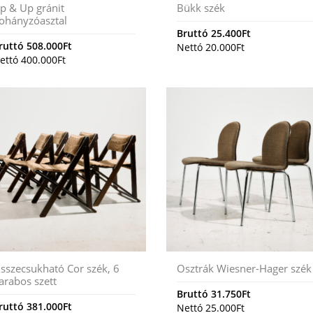
p & Up gránit
Bükk szék
ohányzóasztal
Bruttó
25.400
Ft
ruttó
508.000
Ft
Nettó
20.000
Ft
ettó
400.000
Ft
sszecsukható Cor szék, 6
Osztrák Wiesner-Hager szék
arabos szett
Bruttó
31.750
Ft
ruttó
381.000
Ft
Nettó
25.000
Ft