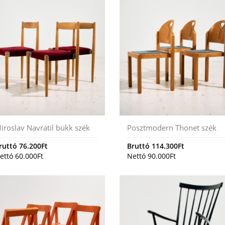
iroslav Navratil bükk szék
Posztmodern Thonet szék
ruttó
76.200
Ft
Bruttó
114.300
Ft
ettó
60.000
Ft
Nettó
90.000
Ft