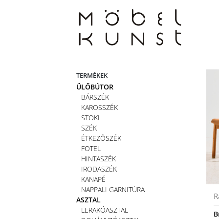
Skip
to
content
TERMÉKEK
ÜLŐBÚTOR
BÁRSZÉK
KAROSSZÉK
STOKI
SZÉK
ÉTKEZŐSZÉK
FOTEL
HINTASZÉK
IRODASZÉK
KANAPÉ
NAPPALI GARNITÚRA
R
ASZTAL
LERAKÓASZTAL
B