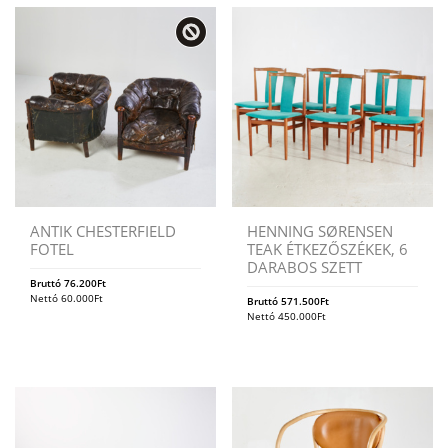
ANTIK CHESTERFIELD
HENNING SØRENSEN
FOTEL
TEAK ÉTKEZŐSZÉKEK, 6
DARABOS SZETT
Bruttó
76.200
Ft
Nettó
60.000
Ft
Bruttó
571.500
Ft
Nettó
450.000
Ft