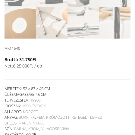
MK11540
Bruttó
31.750
Ft
Nettó
25.000
Ft
/ db
MÉRETEK: 52 × 87 × 45 CM
ÜLÉSMAGASSÁG:
45 CM
TERVEZÉSI ÉV:
1990S
IDŐSZAK:
1990-ES ÉVEK
ÁLLAPOT:
KOPOTT
ANYAG:
BÜKK
,
FA
,
FÉM
,
KRÓMÓZOTT
,
RÉTEGELT LEMEZ
STÍLUS:
IPARI
,
VINTAGE
SZÍN:
BARNA
,
KRÓM
,
VILÁGOSBARNA
RAKTÁRON: 60 DB