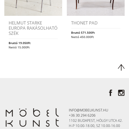
HELMUT STARKE
THONET PAD
EUROPA RAKÁSOLHATÓ
SZÉK
Bruttó
571.500
Ft
Nettó
450.000
Ft
Bruttó
19.050
Ft
Nettó
15.000
Ft
INFO@MOBELKUNST.HU
+36 30 294 6206
1102 BUDAPEST, HÖLGY UTCA 42.
H-P 10.00-18.00, SZ 10.00-16.00