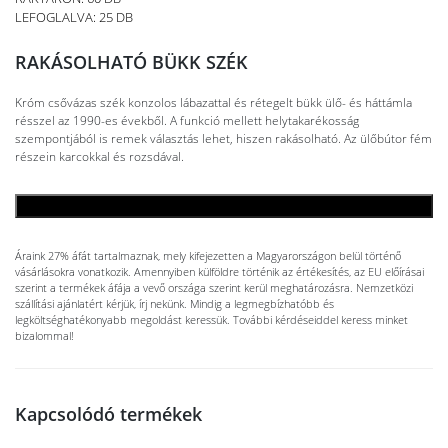
LEFOGLALVA: 25 DB
RAKÁSOLHATÓ BÜKK SZÉK
Króm csővázas szék konzolos lábazattal és rétegelt bükk ülő- és háttámla
résszel az 1990-es évekből. A funkció mellett helytakarékosság
szempontjából is remek választás lehet, hiszen rakásolható. Az ülőbútor fém
részein karcokkal és rozsdával.
KOSÁRBA TESZEM
Áraink 27% áfát tartalmaznak, mely kifejezetten a Magyarországon belül történő
vásárlásokra vonatkozik. Amennyiben külföldre történik az értékesítés, az EU előírásai
szerint a termékek áfája a vevő országa szerint kerül meghatározásra. Nemzetközi
szállítási ajánlatért kérjük, írj nekünk. Mindig a legmegbízhatóbb és
legköltséghatékonyabb megoldást keressük. További kérdéseiddel keress minket
bizalommal!
Kapcsolódó termékek