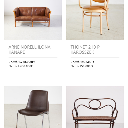
ARNE NORELL ILONA
THONET 210 P
KANAPÉ
KAROSSZÉK
Bruttó
1.778.000
Ft
Bruttó
190.500
Ft
Nettó
1.400.000
Ft
Nettó
150.000
Ft