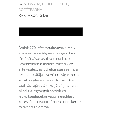
SZÍN:
BARNA
,
FEHÉR
,
FEKETE
,
SÖTÉTBARNA
RAKTÁRON: 3 DB
KOSÁRBA TESZEM
Áraink 27% áfát tartalmaznak, mely
kifejezetten a Magyarországon belül
történő vásárlásokra vonatkozik.
Amennyiben külföldre történik az
értékesítés, az EU előírásai szerint a
termékek áfája a vevő országa szerint
kerül meghatározásra. Nemzetközi
szállítási ajánlatért kérjük, írj nekünk.
Mindig a legmegbízhatóbb és
legköltséghatékonyabb megoldást
keressük. További kérdéseiddel keress
minket bizalommal!