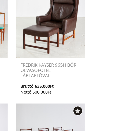
FREDRIK KAYSER 965H BŐR
S
OLVASÓFOTEL
LÁBTARTÓVAL
Bruttó
635.000
Ft
Nettó
500.000
Ft