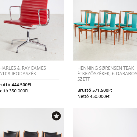
HARLES & RAY EAMES
HENNING SØRENSEN TEAK
A108 IRODASZÉK
ÉTKEZŐSZÉKEK, 6 DARABO
SZETT
ruttó
444.500
Ft
Bruttó
571.500
Ft
ettó
350.000
Ft
Nettó
450.000
Ft