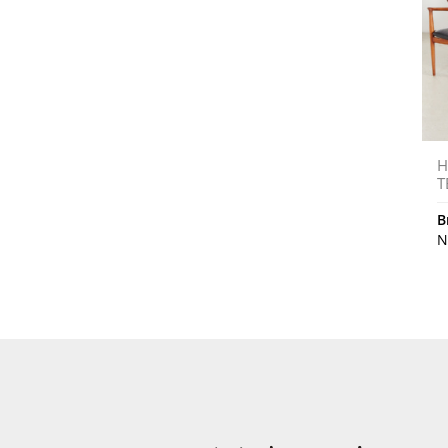
H
T
B
N