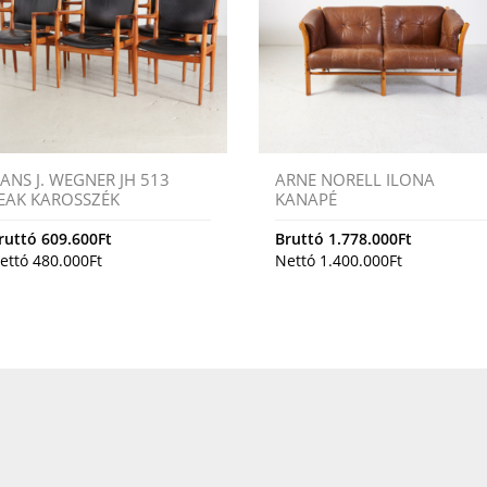
ANS J. WEGNER JH 513
ARNE NORELL ILONA
EAK KAROSSZÉK
KANAPÉ
ruttó
609.600
Ft
Bruttó
1.778.000
Ft
ettó
480.000
Ft
Nettó
1.400.000
Ft