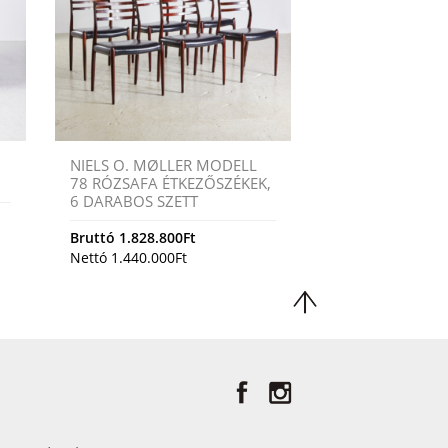
NIELS O. MØLLER MODELL
78 RÓZSAFA ÉTKEZŐSZÉKEK,
6 DARABOS SZETT
Bruttó
1.828.800
Ft
Nettó
1.440.000
Ft