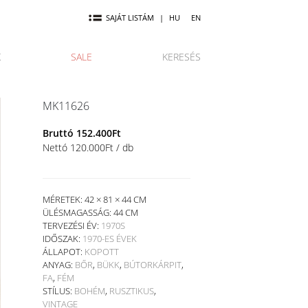
SAJÁT LISTÁM
|
HU
EN
K
SALE
KERESÉS
MK11626
Bruttó
152.400
Ft
Nettó
120.000
Ft
/ db
MÉRETEK: 42 × 81 × 44 CM
ÜLÉSMAGASSÁG:
44 CM
TERVEZÉSI ÉV:
1970S
IDŐSZAK:
1970-ES ÉVEK
ÁLLAPOT:
KOPOTT
ANYAG:
BŐR
,
BÜKK
,
BÚTORKÁRPIT
,
FA
,
FÉM
STÍLUS:
BOHÉM
,
RUSZTIKUS
,
VINTAGE