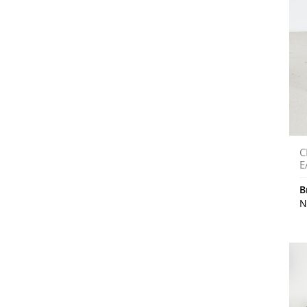
C
E
B
N