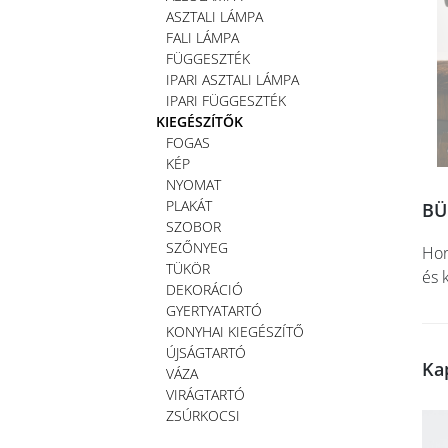
ASZTALI LÁMPA
FALI LÁMPA
FÜGGESZTÉK
IPARI ASZTALI LÁMPA
IPARI FÜGGESZTÉK
KIEGÉSZÍTŐK
FOGAS
KÉP
NYOMAT
PLAKÁT
BÜ
SZOBOR
SZŐNYEG
Hor
TÜKÖR
és 
DEKORÁCIÓ
GYERTYATARTÓ
KONYHAI KIEGÉSZÍTŐ
ÚJSÁGTARTÓ
Ka
VÁZA
VIRÁGTARTÓ
ZSÚRKOCSI