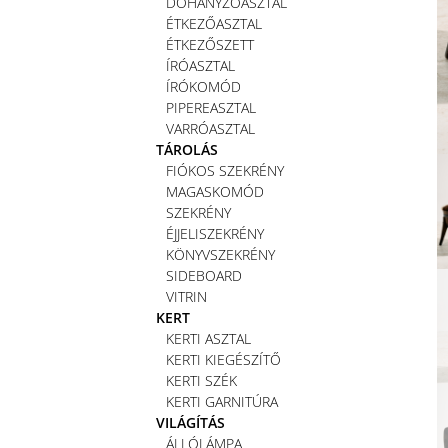
DOHÁNYZÓASZTAL
ÉTKEZŐASZTAL
ÉTKEZŐSZETT
ÍRÓASZTAL
ÍRÓKOMÓD
PIPEREASZTAL
VARRÓASZTAL
TÁROLÁS
FIÓKOS SZEKRÉNY
MAGASKOMÓD
SZEKRÉNY
ÉJJELISZEKRÉNY
KÖNYVSZEKRÉNY
SIDEBOARD
VITRIN
KERT
KERTI ASZTAL
KERTI KIEGÉSZÍTŐ
KERTI SZÉK
KERTI GARNITÚRA
VILÁGÍTÁS
ÁLLÓLÁMPA