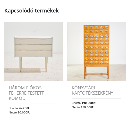
Kapcsolódó termékek
HÁROM FIÓKOS
KÖNYVTÁRI
FEHÉRRE FESTETT
KARTOTÉKSZEKRÉNY
KOMÓD
Bruttó
190.500
Ft
Nettó
150.000
Ft
Bruttó
76.200
Ft
Nettó
60.000
Ft