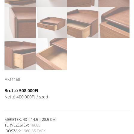
MK11158
Bruttó
508.000
Ft
Nettó
400.000
Ft
/ szett
MÉRETEK: 40 × 14.5 × 28.5 CM
TERVEZÉSI ÉV:
1960S
IDŐSZAK:
1960-AS ÉVEK