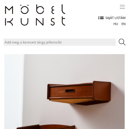
Skip
to
content
SAJÁT LISTÁM
HU
EN