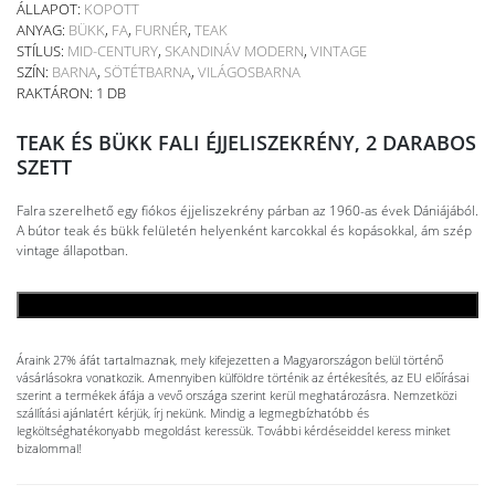
ÁLLAPOT:
KOPOTT
ANYAG:
BÜKK
,
FA
,
FURNÉR
,
TEAK
STÍLUS:
MID-CENTURY
,
SKANDINÁV MODERN
,
VINTAGE
SZÍN:
BARNA
,
SÖTÉTBARNA
,
VILÁGOSBARNA
RAKTÁRON: 1 DB
TEAK ÉS BÜKK FALI ÉJJELISZEKRÉNY, 2 DARABOS
SZETT
Falra szerelhető egy fiókos éjjeliszekrény párban az 1960-as évek Dániájából.
A bútor teak és bükk felületén helyenként karcokkal és kopásokkal, ám szép
vintage állapotban.
KOSÁRBA TESZEM
Áraink 27% áfát tartalmaznak, mely kifejezetten a Magyarországon belül történő
vásárlásokra vonatkozik. Amennyiben külföldre történik az értékesítés, az EU előírásai
szerint a termékek áfája a vevő országa szerint kerül meghatározásra. Nemzetközi
szállítási ajánlatért kérjük, írj nekünk. Mindig a legmegbízhatóbb és
legköltséghatékonyabb megoldást keressük. További kérdéseiddel keress minket
bizalommal!