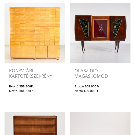
KÖNYVTÁRI
OLASZ DIÓ
KARTOTÉKSZEKRÉNY
MAGASKOMÓD
Bruttó
355.600
Ft
Bruttó
508.000
Ft
Nettó
280.000
Ft
Nettó
400.000
Ft